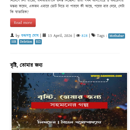
নির্দেশে চলা রাজ্যে, এনআইএ-কে তদন্ত দিচ্ছেন? তাঁরা যখন আলগোছে ও অবহেলায়
মন্তব্য করেন, একজন এবারে ভোট দিতে না পারলে কী আছে, পরের বার দেবে, সেটা
কি স্বাভাবিক?
Read more
by
শুদ্ধসত্ত্ব ঘোষ
|
13 April, 2026
|
828
|
Tags :
Mothabar
SIR
Deletion
ECI
বৃষ্টি, তোমার জন্য