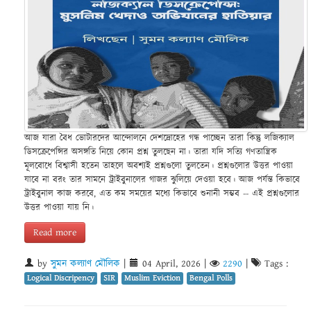
আজ যারা বৈধ ভোটারদের আন্দোলনে দেশদ্রোহের গন্ধ পাচ্ছেন তারা কিন্তু লজিক্যাল
ডিসক্রেপেন্সির অসঙ্গতি নিয়ে কোন প্রশ্ন তুলছেন না। তারা যদি সত্যি গণতান্ত্রিক
মূলবোধে বিশ্বাসী হতেন তাহলে অবশ্যই প্রশ্নগুলো তুলতেন। প্রশ্নগুলোর উত্তর পাওয়া
যাবে না বরং তার সামনে ট্রাইবুনালের গাজর ঝুলিয়ে দেওয়া হবে। আজ পর্যন্ত কিভাবে
ট্রাইবুনাল কাজ করবে, এত কম সময়ের মধ্যে কিভাবে শুনানী সম্ভব -- এই প্রশ্নগুলোর
উত্তর পাওয়া যায় নি।
Read more
by
সুমন কল্যাণ মৌলিক
|
04 April, 2026
|
2290
|
Tags :
Logical Discripency
SIR
Muslim Eviction
Bengal Polls