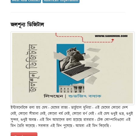
West Asia Conflict
American Imperialism
জলশূন্য ডিজিটাল
ইন্টারনেটকে বলা হয় মেঘ। মেঘের রাজ্য। ভার্চুয়াল দুনিয়া। এই মেঘের কোনো দেশ
নেই, কোনো সীমানা নেই, কোনো ধর্ম নেই, কোনো বর্ণ নেই। এই মেঘ শুধুই শুভ্র, শুধুই
সুন্দর, শুধুই অনন্ত। এই মিথ আমাদের বলা হয়েছে বারবার। টেক কোম্পানিগুলো এই
মিথ তৈরি করেছে। সরকার এই মিথ পুষেছে। আমরা এই মিথ কিনেছি।