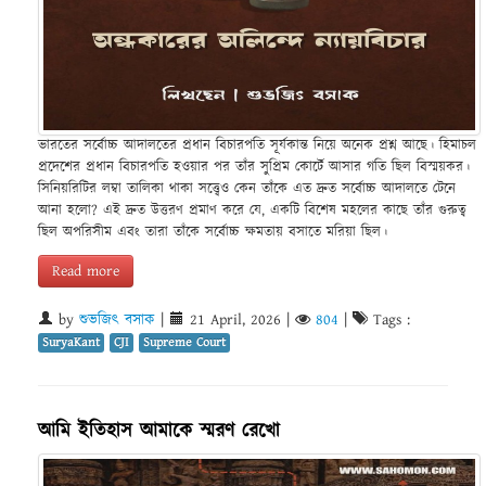
ভারতের সর্বোচ্চ আদালতের প্রধান বিচারপতি সূর্যকান্ত নিয়ে অনেক প্রশ্ন আছে। হিমাচল
প্রদেশের প্রধান বিচারপতি হওয়ার পর তাঁর সুপ্রিম কোর্টে আসার গতি ছিল বিস্ময়কর।
সিনিয়রিটির লম্বা তালিকা থাকা সত্ত্বেও কেন তাঁকে এত দ্রুত সর্বোচ্চ আদালতে টেনে
আনা হলো? এই দ্রুত উত্তরণ প্রমাণ করে যে, একটি বিশেষ মহলের কাছে তাঁর গুরুত্ব
ছিল অপরিসীম এবং তারা তাঁকে সর্বোচ্চ ক্ষমতায় বসাতে মরিয়া ছিল।
Read more
by
শুভজিৎ বসাক
|
21 April, 2026
|
804
|
Tags :
SuryaKant
CJI
Supreme Court
আমি ইতিহাস আমাকে স্মরণ রেখো