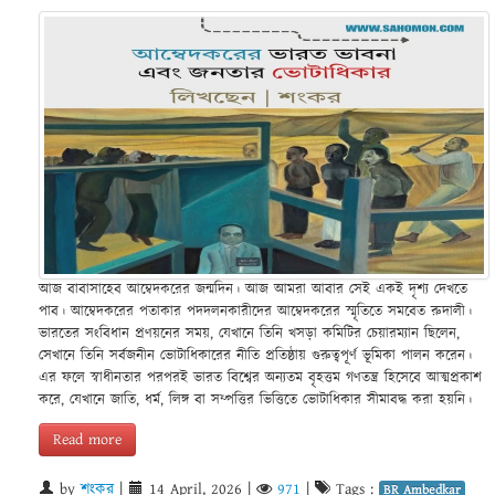
আজ বাবাসাহেব আম্বেদকরের জন্মদিন। আজ আমরা আবার সেই একই দৃশ্য দেখতে
পাব। আম্বেদকরের পতাকার পদদলনকারীদের আম্বেদকরের স্মৃতিতে সমবেত রুদালী।
ভারতের সংবিধান প্রণয়নের সময়, যেখানে তিনি খসড়া কমিটির চেয়ারম্যান ছিলেন,
সেখানে তিনি সর্বজনীন ভোটাধিকারের নীতি প্রতিষ্ঠায় গুরুত্বপূর্ণ ভূমিকা পালন করেন।
এর ফলে স্বাধীনতার পরপরই ভারত বিশ্বের অন্যতম বৃহত্তম গণতন্ত্র হিসেবে আত্মপ্রকাশ
করে, যেখানে জাতি, ধর্ম, লিঙ্গ বা সম্পত্তির ভিত্তিতে ভোটাধিকার সীমাবদ্ধ করা হয়নি।
Read more
by
শংকর
|
14 April, 2026
|
971
|
Tags :
BR Ambedkar