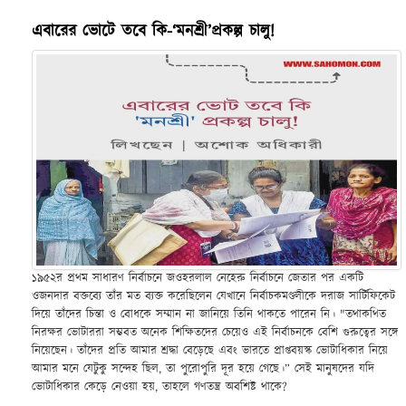
এবারের ভোটে তবে কি-‘মনশ্রী’প্রকল্প চালু!
১৯৫২র প্রথম সাধারণ নির্বাচনে জওহরলাল নেহেরু নির্বাচনে জেতার পর একটি
ওজনদার বক্তব্যে তাঁর মত ব্যক্ত করেছিলেন যেখানে নির্বাচকমণ্ডলীকে দরাজ সার্টিফিকেট
দিয়ে তাঁদের চিন্তা ও বোধকে সম্মান না জানিয়ে তিনি থাকতে পারেন নি। "তথাকথিত
নিরক্ষর ভোটাররা সম্ভবত অনেক শিক্ষিতদের চেয়েও এই নির্বাচনকে বেশি গুরুত্বের সঙ্গে
নিয়েছেন। তাঁদের প্রতি আমার শ্রদ্ধা বেড়েছে এবং ভারতে প্রাপ্তবয়স্ক ভোটাধিকার নিয়ে
আমার মনে যেটুকু সন্দেহ ছিল, তা পুরোপুরি দূর হয়ে গেছে।” সেই মানুষদের যদি
ভোটাধিকার কেড়ে নেওয়া হয়, তাহলে গণতন্ত্র অবশিষ্ট থাকে?