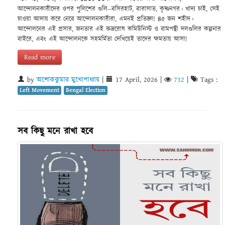
আন্দোলনকারীদের ওপর পুলিশের গুলি--বসিরহাট, বারাসাত, কৃষ্ণনগর। খাদ্য চাই, সেই
চাওয়া আদায় করে নেবে আন্দোলনকারীরা, এমনই প্রতিজ্ঞা! ৪৫ জন শহীদ।
আন্দোলনের এই প্রসার, জনতার এই রুদ্ররোষ কমিউনিস্ট ও বামপন্থী দলগুলির কল্পনার
বাইরে, এবং এই আন্দোলনকে সহমর্মিতা দেখিয়েই তাদের ক্ষমতায় আসা!
Read more
by
অশোককুমার মুখোপাধ্যায়
|
17 April, 2026
|
732
|
Tags :
Left Movement
Bengal Election
সব কিছু মনে রাখা হবে