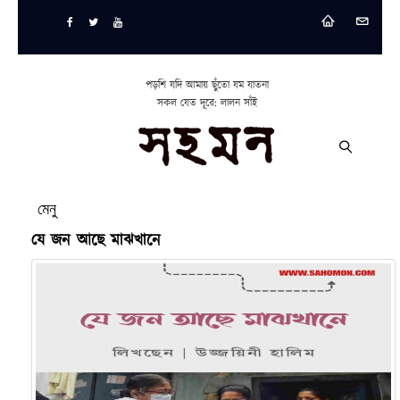
পড়শি যদি আমায় ছুঁতো যম যাতনা
সকল যেত দূরে: লালন সাঁই
মেনু
যে জন আছে মাঝখানে