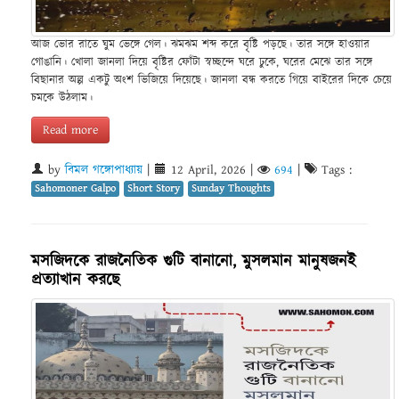
আজ ভোর রাতে ঘুম ভেঙ্গে গেল। ঝমঝম শব্দ করে বৃষ্টি পড়ছে। তার সঙ্গে হাওয়ার
গোঙানি। খোলা জানলা দিয়ে বৃষ্টির ফোঁটা স্বচ্ছন্দে ঘরে ঢুকে, ঘরের মেঝে তার সঙ্গে
বিছানার অল্প একটু অংশ ভিজিয়ে দিয়েছে। জানলা বন্ধ করতে গিয়ে বাইরের দিকে চেয়ে
চমকে উঠলাম।
Read more
by
বিমল গঙ্গোপাধ্যায়
|
12 April, 2026
|
694
|
Tags :
Sahomoner Galpo
Short Story
Sunday Thoughts
মসজিদকে রাজনৈতিক গুটি বানানো, মুসলমান মানুষজনই
প্রত্যাখান করছে