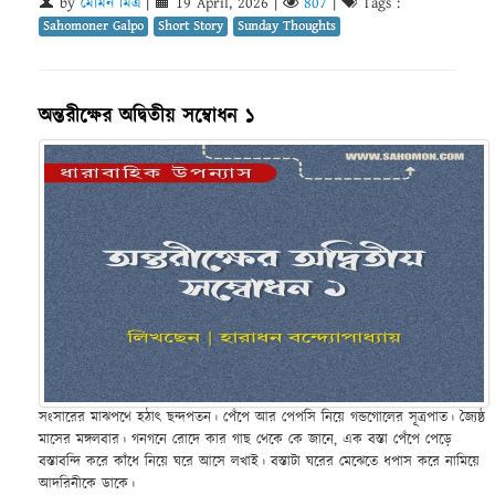
by
মৌমন মিত্র
|
19 April, 2026
|
807
|
Tags :
Sahomoner Galpo
Short Story
Sunday Thoughts
অন্তরীক্ষের অদ্বিতীয় সম্বোধন ১
সংসারের মাঝপথে হঠাৎ ছন্দপতন। পেঁপে আর পেপসি নিয়ে গন্ডগোলের সূত্রপাত। জ্যৈষ্ঠ
মাসের মঙ্গলবার। গনগনে রোদে কার গাছ থেকে কে জানে, এক বস্তা পেঁপে পেড়ে
বস্তাবন্দি করে কাঁধে নিয়ে ঘরে আসে লখাই। বস্তাটা ঘরের মেঝেতে ধপাস করে নামিয়ে
আদরিনীকে ডাকে।