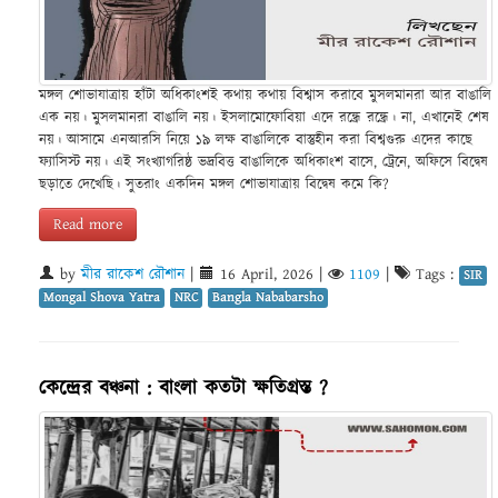
মঙ্গল শোভাযাত্রায় হাঁটা অধিকাংশই কথায় কথায় বিশ্বাস করাবে মুসলমানরা আর বাঙালি
এক নয়। মুসলমানরা বাঙালি নয়। ইসলামোফোবিয়া এদে রন্ধ্রে রন্ধ্রে। না, এখানেই শেষ
নয়। আসামে এনআরসি নিয়ে ১৯ লক্ষ বাঙালিকে বাস্তুহীন করা বিশ্বগুরু এদের কাছে
ফ্যাসিস্ট নয়। এই সংখ্যাগরিষ্ঠ ভদ্রবিত্ত বাঙালিকে অধিকাংশ বাসে, ট্রেনে, অফিসে বিদ্বেষ
ছড়াতে দেখেছি। সুতরাং একদিন মঙ্গল শোভাযাত্রায় বিদ্বেষ কমে কি?
Read more
by
মীর রাকেশ রৌশান
|
16 April, 2026
|
1109
|
Tags :
SIR
Mongal Shova Yatra
NRC
Bangla Nababarsho
কেন্দ্রের বঞ্চনা : বাংলা কতটা ক্ষতিগ্রস্ত ?