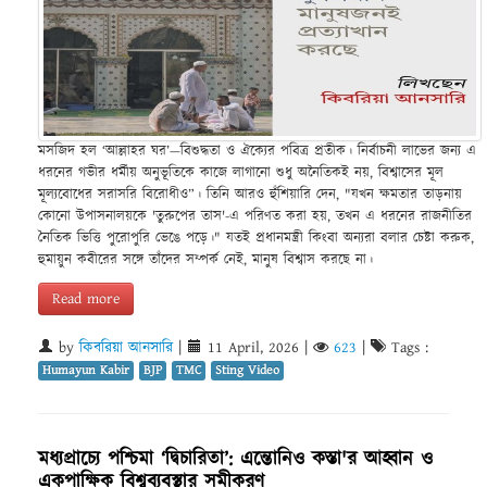
মসজিদ হল ‘আল্লাহর ঘর’—বিশুদ্ধতা ও ঐক্যের পবিত্র প্রতীক। নির্বাচনী লাভের জন্য এ
ধরনের গভীর ধর্মীয় অনুভূতিকে কাজে লাগানো শুধু অনৈতিকই নয়, বিশ্বাসের মূল
মূল্যবোধের সরাসরি বিরোধীও”। তিনি আরও হুঁশিয়ারি দেন, "যখন ক্ষমতার তাড়নায়
কোনো উপাসনালয়কে 'তুরুপের তাস'-এ পরিণত করা হয়, তখন এ ধরনের রাজনীতির
নৈতিক ভিত্তি পুরোপুরি ভেঙে পড়ে।" যতই প্রধানমন্ত্রী কিংবা অন্যরা বলার চেষ্টা করুক,
হুমায়ুন কবীরের সঙ্গে তাঁদের সম্পর্ক নেই, মানুষ বিশ্বাস করছে না।
Read more
by
কিবরিয়া আনসারি
|
11 April, 2026
|
623
|
Tags :
Humayun Kabir
BJP
TMC
Sting Video
মধ্যপ্রাচ্যে পশ্চিমা ‘দ্বিচারিতা’: এন্তোনিও কস্তা'র আহ্বান ও
একপাক্ষিক বিশ্বব্যবস্থার সমীকরণ