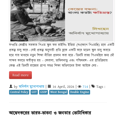
সম্প্রতি কেন্দ্রীয় সরকার পিএম স্কুল ফর রাইসিং ইন্ডিয়া (সংক্ষেপে পিএমশ্রি) বলে একটি
প্রকল্প চালু করে। সেই প্রকল্প অনুযায়ী প্রতি ব্লকে একটি করে মডেল স্কুল চালু করতে
হবে যার মাধ্যমে নতুন শিক্ষা নীতির প্রচলন করা হবে। তিনটি রাজ্য পিএমশ্রির জন্য মৌ
সাক্ষর করতে অস্বীকৃত হয় – কেরালা, তামিলনাডু এবং পশ্চিমবঙ্গ। এর প্রতিক্রিয়ায়
কেন্দ্র এই তিনটি রাজ্যের প্রাপ্য সমগ্র শিক্ষা অভিযানের টাকা আটকে দেয়।
Read more
by
অনির্বাণ মুখোপাধ্যায়
|
16 April, 2026
|
714
|
Tags :
Central Policy
GST
GSDP
West Bengal
Double Engine
আম্বেদকরের ভারত-ভাবনা ও জনতার ভোটাধিকার