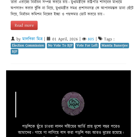
তারা এরাজ্যে নির্বাচন সম্পন্ন করতে চায়। মুখ্যমন্ত্রীকে রাষ্ট্রপতি শাসনের মাধ্যমে
অপসারণ করার ঝুঁকি না নিয়ে, মুখ্যমন্ত্রীর সমগ্র প্রশাসনযন্ত্র কে আপাদমস্তক ডানা ছেঁটে
দিয়ে, নির্বাচন কমিশন নিজের ইচ্ছা ও পছন্দমত ভোট করতে চায়।
Read more
by
মালবিকা মিত্র
|
01 April, 2026
|
805
|
Tags :
Election Commission
No Vote To BJP
Vote For Left
Mamta Banerjee
BJP
পড়শিকে ছুঁতে চাওয়া লালন সাঁইয়ের আর্তি প্রায় দুশো বছর পরেও
আমাদের। গায়ে গা লাগিয়ে বাস করা পড়শি বরং আরও দুরের হয়েছে।