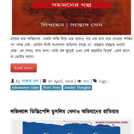
গ্রামের নাম শান্তিনগর। নামটা শান্তি দিয়ে শুরু হলেও, গত এক মাস ধরে সেখানে শান্তির
‘শ’ পর্যন্ত নেই। ভোটার লিস্ট সংশোধন অভিযান চলছে যে। মহল্লায় মহল্লায় শুনানি
কেদ্র। কে শোনে, কার কথা? গোটা বঙ্গ জুড়েই এখন সেই বহুচর্চিত বিতর্ক –ভোট আগে
না ভোটার আগে?
Read more
by
সন্তোষ সেন
|
05 April, 2026
|
900
|
Tags :
Sahomoner Galpo
Short Story
Sunday Thoughts
লজিক্যাল ডিস্ক্রিপেন্সি মুসলিম খেদাও অভিযানের হাতিয়ার