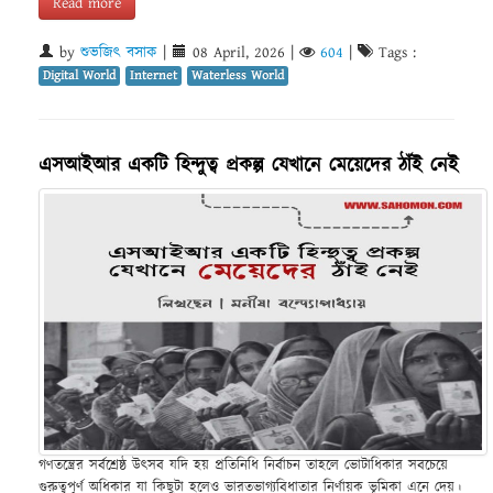
Read more
by
শুভজিৎ বসাক
|
08 April, 2026
|
604
|
Tags :
Digital World
Internet
Waterless World
এসআইআর একটি হিন্দুত্ব প্রকল্প যেখানে মেয়েদের ঠাঁই নেই
গণতন্ত্রের সর্বশ্রেষ্ঠ উৎসব যদি হয় প্রতিনিধি নির্বাচন তাহলে ভোটাধিকার সবচেয়ে
গুরুত্বপূর্ণ অধিকার যা কিছুটা হলেও ভারতভাগ্যবিধাতার নির্ণায়ক ভূমিকা এনে দেয়।