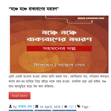
“মঞ্চে মঞ্চে বাক্যবাণের মহারণ”
ভোট এলেই বাংলার হাওয়া কেমন জানি বদলে যায়। কোকিলের গান, পাখিদের কলতান,
ঝর্ণার জল-রব হারিয়ে গিয়ে বইতে থাকে গরম হাওয়া। চারদিক ভরে ওঠে মাইক, মঞ্চ
আর ঝালমুড়ির মতো টক ঝাল বক্তিমায়।
Read more
by
সন্তোষ সেন
|
26 April, 2026
|
727
|
Tags :