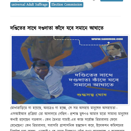
universal Adult Suffrage
Election Commission
দণ্ডিতের সাথে দণ্ডদাতা কাঁদে যবে সমানে আঘাতে
মোথাবাড়িতে যা হয়েছে, অন্যত্রও যা হচ্ছে, সে সব অসহায় মানুষের অসহায়তা।
এসআইআর প্রক্রিয়া তো আদালতে গেছিল। প্রশান্ত ভূষণও আমার মতো সামান্য মানুষের
কথাই বলেছেন গতকাল। কেন বৈধতা যাচাই-এর কাজ সর্বোচ্চ বিচারালয় ফেলে
রেখেছেন? কেন বিচারালয়, সরাসরি প্রাশাসনিক হস্তক্ষেপ করে, ইলেকশন কমিশনের