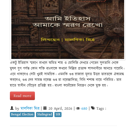
একটু ইতিহাস স্মরণে রাখলে অমিত শাহ ও মোদিজি দেখতে পেতেন সুলতানি থেকে
মুঘল যুগ পর্যন্ত কোন শক্তি বাংলাকে কখনো দিল্লির প্রত্যক্ষ শাসনাধীনে আনতে পারেনি।
এনে থাকলেও সেটা খুবই সাময়িক। এমনকি গুপ্ত রাজারা মূলত উত্তর ভারতকে ঐক্যবদ্ধ
করলেও, গুপ্ত দের সামন্ত নরেন্দ্র গুপ্ত বা নরেন্দ্রাদিত্য, যিনি শশাঙ্ক নামে পরিচিত। তার
হাতে স্বাধীন গৌড়ের প্রতিষ্ঠা হয়। বাংলা কনৌজের নিয়ন্ত্রণ থেকে মুক্ত হয়।
Read more
by
মালবিকা মিত্র
|
20 April, 2026
|
680
|
Tags :
Bengal Election
Stalingrad
SIR