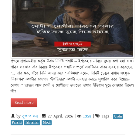
প্রথমে প্রধানমন্ত্রীর কর্তৃক উবাচ নির্দিষ্ট শব্দটি -- ইশতেহার - নিয়ে দুচার কথা বলা যাক।
পবিত্র সরকার তাঁর নিবন্ধে ইশতেহার শব্দটি সম্পর্কে একটিমাত্র বাক্য ব্যবহার করেছেন:
"... তাঁর গুরু, যাঁকে তিনি আদর করে ' বঙ্কিমদা' বলেন, তিনিই ১৮৯২ নাগাদ সংস্কৃত
'বিজ্ঞাপন' কথাটার জায়গায় 'ইশতিহার' কথাটা ব্যবহার করতে সুপারিশ করে গিয়েছেন
লেখায়।" তাহলে আজ মোদী ও যোগীদের ভারতের ভাষার ইতিহাস মুছে দেওয়ার উদ্দেশ্য
কী?
Read more
by
সুজাত ভদ্র
|
27 April, 2026
|
1358
|
Tags :
Urdu
Parshi
Ishtehar
Modi