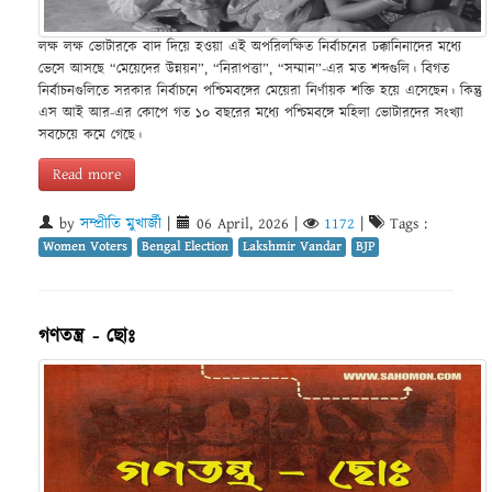
লক্ষ লক্ষ ভোটারকে বাদ দিয়ে হওয়া এই অপরিলক্ষিত নির্বাচনের ঢক্কানিনাদের মধ্যে
ভেসে আসছে “মেয়েদের উন্নয়ন”, “নিরাপত্তা”, “সম্মান”-এর মত শব্দগুলি। বিগত
নির্বাচনগুলিতে সরকার নির্বাচনে পশ্চিমবঙ্গের মেয়েরা নির্ণায়ক শক্তি হয়ে এসেছেন। কিন্তু
এস আই আর-এর কোপে গত ১০ বছরের মধ্যে পশ্চিমবঙ্গে মহিলা ভোটারদের সংখ্যা
সবচেয়ে কমে গেছে।
Read more
by
সম্প্রীতি মুখার্জী
|
06 April, 2026
|
1172
|
Tags :
Women Voters
Bengal Election
Lakshmir Vandar
BJP
গণতন্ত্র - ছোঃ