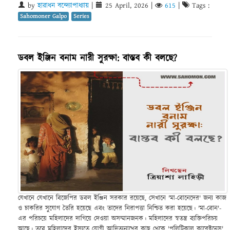
by
হারাধন বন্দ্যোপাধ্যায়
|
25 April, 2026
|
615
|
Tags :
Sahomoner Galpo
Series
ডবল ইঞ্জিন বনাম নারী সুরক্ষা: বাস্তব কী বলছে?
যেখানে যেখানে বিজেপির ডবল ইঞ্জিন সরকার রয়েছে, সেখানে 'মা-বোনেদের' জন্য কাজ
ও চাকরির সুযোগ তৈরি হয়েছে এবং তাদের নিরাপত্তা নিশ্চিত করা হয়েছে। 'মা-বোন'-
এর পরিচয়ে মহিলাদের দাগিয়ে দেওয়া অসম্মানজনক। মহিলাদের স্বতন্ত্র ব্যক্তিপরিচয়
আছে। তবে মহিলাদের ইস্যুতে যোগী আদিত্যনাথের কাছ থেকে 'পলিটিকাল কারেক্টনেস'