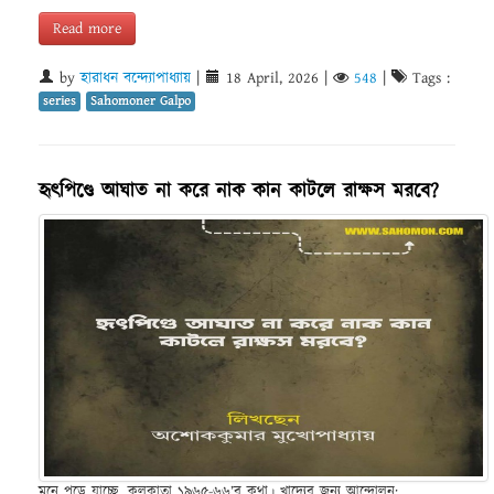
Read more
by
হারাধন বন্দ্যোপাধ্যায়
|
18 April, 2026
|
548
|
Tags :
series
Sahomoner Galpo
হৃৎপিণ্ডে আঘাত না করে নাক কান কাটলে রাক্ষস মরবে?
মনে পড়ে যাচ্ছে, কলকাতা ১৯৬৫-৬৬’র কথা। খাদ্যের জন্য আন্দোলন;