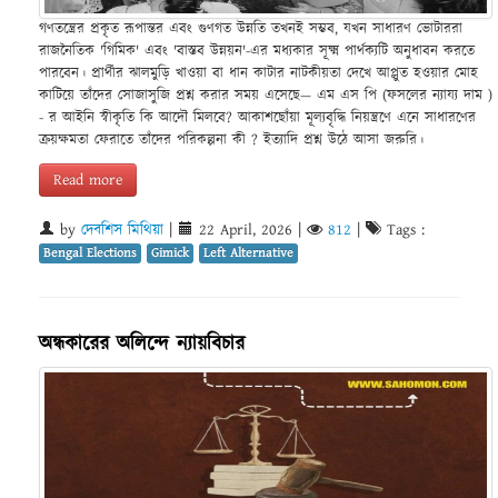
গণতন্ত্রের প্রকৃত রূপান্তর এবং গুণগত উন্নতি তখনই সম্ভব, যখন সাধারণ ভোটাররা
রাজনৈতিক 'গিমিক' এবং 'বাস্তব উন্নয়ন'-এর মধ্যকার সূক্ষ্ম পার্থক্যটি অনুধাবন করতে
পারবেন। প্রার্থীর ঝালমুড়ি খাওয়া বা ধান কাটার নাটকীয়তা দেখে আপ্লুত হওয়ার মোহ
কাটিয়ে তাঁদের সোজাসুজি প্রশ্ন করার সময় এসেছে— এম এস পি (ফসলের ন্যায্য দাম )
- র আইনি স্বীকৃতি কি আদৌ মিলবে? আকাশছোঁয়া মূল্যবৃদ্ধি নিয়ন্ত্রণে এনে সাধারণের
ক্রয়ক্ষমতা ফেরাতে তাঁদের পরিকল্পনা কী ? ইত্যাদি প্রশ্ন উঠে আসা জরুরি।
Read more
by
দেবশিস মিথিয়া
|
22 April, 2026
|
812
|
Tags :
Bengal Elections
Gimick
Left Alternative
অন্ধকারের অলিন্দে ন্যায়বিচার