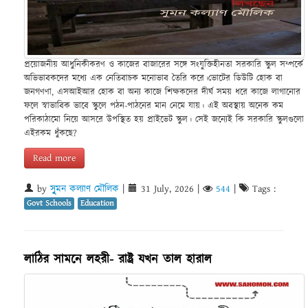
প্রয়োজনীয় আধুনিকীকরণ ও কাজের বাজারের সঙ্গে সংযুক্তিহীনতা সরকারি স্কুল সম্পর্কে
অভিভাবকদের মধ্যে এক নেতিবাচক মনোভাব তৈরি করে।ভোটের ডিউটি হোক বা
জনগণণা, এসআইআর হোক বা অন্য কাজে শিক্ষকদের দীর্ঘ সময় ধরে কাজে লাগানোর
ফলে স্বাভাবিক ভাবে স্কুলে পঠন-পাঠনের মান নেমে যায়। এই অবস্থায় অনেক কম
পরিকাঠামো নিয়ে আসরে উপস্থিত হয় প্রাইভেট স্কুল। সেই জন্যেই কি সরকারি স্কুলগুলো
এইরকম ধুঁকছে?
Read more
by
সুৃমন কল্যাণ মৌলিক
|
31 July, 2026
|
544
|
Tags :
Govt Schools
Education
লাঠির সামনে লহরী- রাষ্ট্র যখন তাল হারাল