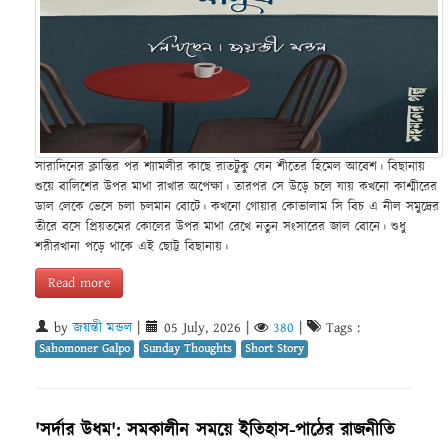
সারাদিনের ক্লান্তির পর শ্যামলীর কাছে রাতটুকু যেন শীতের হিমেল আবেশ। বিছানায়
শুয়ে বালিশের উপর মাথা রাখার অপেক্ষা। তারপর সে উড়ে চলে যায় কখনো কাশ্মীরের
ডাল লেকে ভেসে চলা চলমান বোটে। কখনো গোয়ার কোভালাম সি বিচ এ নীল সমুদ্রের
তীরে বসে প্রিয়তমের কোলের উপর মাথা রেখে নতুন সংসারের জাল বোনে। শুধু
শরীরখানা পড়ে থাকে এই ছোট্ট বিছানায়।
Read more
by
জয়ন্তী মন্ডল
|
05 July, 2026
|
380
|
Tags :
Sahomoner Galpo
Sunday Thoughts
Short Story
'সর্দার উধম': সমকালীন সময়ে ইতিহাস-পাঠের রাজনীতি