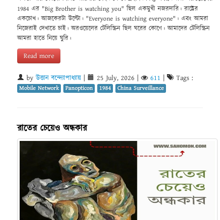
1984 এর "Big Brother is watching you" ছিল একমুখী নজরদারি। রাষ্ট্রের
একচোখ। আজকেরটা উল্টো। "Everyone is watching everyone"। এবং আমরা
নিজেরাই দেখাতে চাই। অরওয়েলের টেলিস্ক্রিন ছিল ঘরের কোণে। আমাদের টেলিস্ক্রিন
আমরা হাতে নিয়ে ঘুরি।
Read more
by
উত্তান বন্দ্যোপাধ্যায়
|
25 July, 2026
|
611
|
Tags :
Mobile Network
Panopticon
1984
China Surveillance
রাতের চেয়েও অন্ধকার