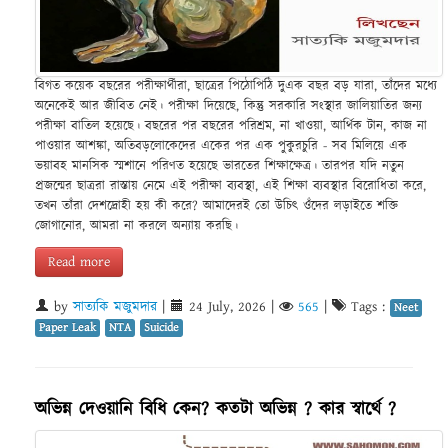
বিগত কয়েক বছরের পরীক্ষার্থীরা, ছাত্রের পিঠোপিঠি দুএক বছর বড় যারা, তাঁদের মধ্যে
অনেকেই আর জীবিত নেই। পরীক্ষা দিয়েছে, কিন্তু সরকারি সংস্থার জালিয়াতির জন্য
পরীক্ষা বাতিল হয়েছে। বছরের পর বছরের পরিশ্রম, না খাওয়া, আর্থিক টান, কাজ না
পাওয়ার আশঙ্কা, অতিবড়লোকেদের একের পর এক পুকুরচুরি - সব মিলিয়ে এক
ভয়াবহ মানসিক স্মশানে পরিণত হয়েছে ভারতের শিক্ষাক্ষেত্র। তারপর যদি নতুন
প্রজন্মের ছাত্ররা রাস্তায় নেমে এই পরীক্ষা ব্যবস্থা, এই শিক্ষা ব্যবস্থার বিরোধিতা করে,
তখন তাঁরা দেশদ্রোহী হয় কী করে? আমাদেরই তো উচিৎ ওঁদের লড়াইতে শক্তি
জোগানোর, আমরা না করলে অন্যায় করছি।
Read more
by
সাত্যকি মজুমদার
|
24 July, 2026
|
565
|
Tags :
Neet
Paper Leak
NTA
Suicide
অভিন্ন দেওয়ানি বিধি কেন? কতটা অভিন্ন ? কার স্বার্থে ?