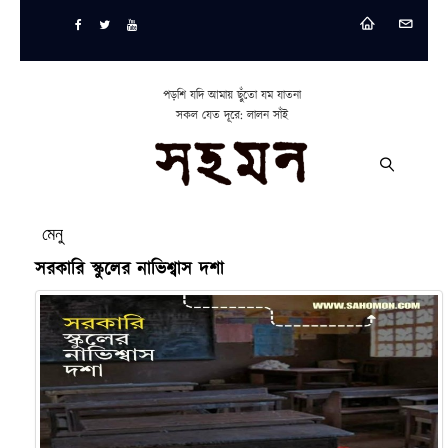
পড়শি যদি আমায় ছুঁতো যম যাতনা
সকল যেত দূরে: লালন সাঁই
মেনু
সরকারি স্কুলের নাভিশ্বাস দশা