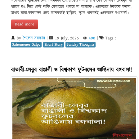
একেবারেই বুদ্ধিশুদ্ধি নেই। এমনকী চেহারাতেও বাবার ছাপ নেই কোনও। চোখমুখ বা
গায়ের রঙ দিয়ে কেউ নাকি মেলাতেই পারবে না আমাকে। একেবারে টকটকে ফরসা,
মাথায় বাবা-কাকাদের চেয়ে অনেকটাই ছাড়িয়ে, স্কুলে থাকতেই একেবারে ষণ্ডামার্কা।
Read more
by
শৈলেন সরকার
|
19 July, 2026
|
490
|
Tags :
Sahomoner Galpo
Short Story
Sunday Thoughts
বাতাবী-লেবুর বাঙালী ও বিশ্বকাপ ফুটবলের আঙিনায় বঙ্গবালা!