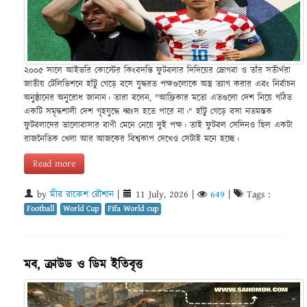
২০০৫ সালে আইভরি কোস্টের কিংবদন্তি ফুটবলার দিদিয়ের দ্রোগবা ও তাঁর সতীর্থরা
জাতীয় টেলিভিশনে হাঁটু গেড়ে বসে যুদ্ধরত পক্ষগুলোকে অস্ত্র ত্যাগ করার এবং নির্বাচন
অনুষ্ঠানের অনুরোধ জানান। তারা বলেন, "আফ্রিকার মতো এতগুলো দেশ নিয়ে গঠিত
একটি সমৃদ্ধশালী দেশ গৃহযুদ্ধে ধ্বংস হতে পারে না।" হাঁটু গেড়ে বসা নতমস্তক
ফুটবলাদের ভালোবাসার বাণী মেনে নেয়ে দুই পক্ষ। তাই ফুটবল সেদিনও ছিল একটা
রাজনৈতিক খেলা আর আজকের বিশ্বকাপ দেখেও সেটাই মনে হচ্ছে।
Read more
by
মীর রাকেশ রৌশান
|
11 July, 2026
|
649
|
Tags :
Football
World Cup
Fifa World cup
মব, ক্রাউড ও ডিম ইতিবৃত্ত