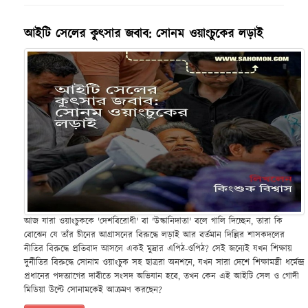
আইটি সেলের কুৎসার জবাব: সোনম ওয়াংচুকের লড়াই
আজ যারা ওয়াংচুককে 'দেশবিরোধী' বা 'উস্কানিদাতা' বলে গালি দিচ্ছেন, তারা কি
বোঝেন যে তাঁর চীনের আগ্রাসনের বিরুদ্ধে লড়াই আর বর্তমান দিল্লির শাসকদলের
নীতির বিরুদ্ধে প্রতিবাদ আসলে একই মুদ্রার এপিঠ-ওপিঠ? সেই জন্যেই যখন শিক্ষায়
দুর্নীতির বিরুদ্ধে সোনাম ওয়াংচুক সহ ছাত্ররা অনশনে, যখন সারা দেশে শিক্ষামন্ত্রী ধর্মেন্দ্র
প্রধানের পদত্যাগের দাবীতে সংসদ অভিযান হবে, তখন কেন এই আইটি সেল ও গোদী
মিডিয়া উল্টে সোনামকেই আক্রমণ করছেন?