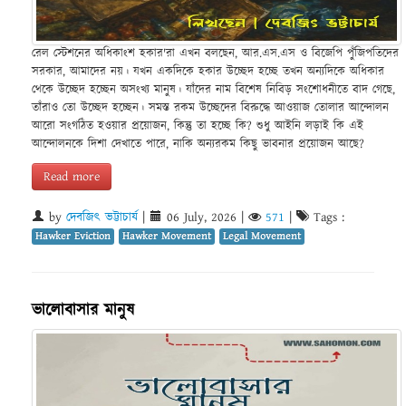
রেল স্টেশনের অধিকাংশ হকার'রা এখন বলছেন, আর.এস.এস ও বিজেপি পুঁজিপতিদের
সরকার, আমাদের নয়। যখন একদিকে হকার উচ্ছেদ হচ্ছে তখন অন্যদিকে অধিকার
থেকে উচ্ছেদ হচ্ছেন অসংখ্য মানুষ। যাঁদের নাম বিশেষ নিবিড় সংশোধনীতে বাদ গেছে,
তাঁরাও তো উচ্ছেদ হচ্ছেন। সমস্ত রকম উচ্ছেদের বিরুদ্ধে আওয়াজ তোলার আন্দোলন
আরো সংগঠিত হওয়ার প্রয়োজন, কিন্তু তা হচ্ছে কি? শুধু আইনি লড়াই কি এই
আন্দোলনকে দিশা দেখাতে পারে, নাকি অন্যরকম কিছু ভাবনার প্রয়োজন আছে?
Read more
by
দেবজিৎ ভট্টাচার্য
|
06 July, 2026
|
571
|
Tags :
Hawker Eviction
Hawker Movement
Legal Movement
ভালোবাসার মানুষ