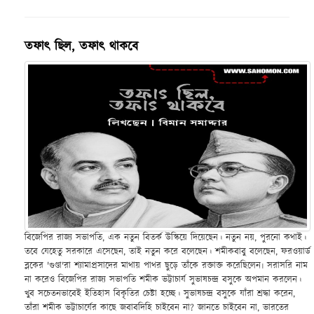
তফাৎ ছিল, তফাৎ থাকবে
বিজেপির রাজ্য সভাপতি, এক নতুন বিতর্ক উস্কিয়ে দিয়েছেন। নতুন নয়, পুরনো কথাই।
তবে যেহেতু সরকারে এসেছেন, তাই নতুন করে বলেছেন। শমীকবাবু বলেছেন, ফরওয়ার্ড
ব্লকের 'গুণ্ডা'রা শ্যামাপ্রসাদের মাথায় পাথর ছুড়ে তাঁকে রক্তাক্ত করেছিলেন৷ সরাসরি নাম
না করেও বিজেপির রাজ্য সভাপতি শমীক ভট্টাচার্য সুভাষচন্দ্র বসুকে অপমান করলেন।
খুব সচেতনভাবেই ইতিহাস বিকৃতির চেষ্টা হচ্ছে। সুভাষচন্দ্র বসুকে যাঁরা শ্রদ্ধা করেন,
তাঁরা শমীক ভট্টাচার্যের কাছে জবাবদিহি চাইবেন না? জানতে চাইবেন না, ভারতের