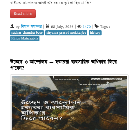
স্বাধীনতা আন্দোলনে আদৌ তাঁর কোনও ভূমিকা ছিল না কি?
Read more
by
বিমান সমাদ্দার
|
08 July, 2026
|
1470
|
Tags :
subhas chandra bose
shyama prasad mukherjee
history
Hindu Mahasabha
উচ্ছেদ ও আন্দোলন — হকাররা ব্যবসায়িক অধিকার ফিরে
পাবেন?