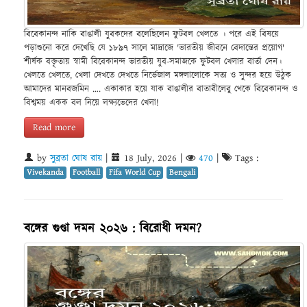
বিবেকানন্দ নাকি বাঙালী যুবকদের বলেছিলেন ফুটবল খেলতে । পরে এই বিষয়ে
পড়াশুনো করে দেখেছি যে ১৮৯৭ সালে মাদ্রাজে 'ভারতীয় জীবনে বেদান্তের প্রয়োগ'
শীর্ষক বক্তৃতায় স্বামী বিবেকানন্দ ভারতীয় যুব-সমাজকে ফুটবল খেলার বার্তা দেন।
খেলতে খেলতে, খেলা দেখতে দেখতে নির্ভেজাল মঙ্গলালোকে সত‍্য ও সুন্দর হয়ে উঠুক
আমাদের মানবজমিন …. একাকার হয়ে যাক বাঙালীর বাতাবীলেবু থেকে বিবেকানন্দ ও
বিশ্বময় একক বল নিয়ে লক্ষ্যভেদের খেলা!
Read more
by
সুব্রতা ঘোষ রায়
|
18 July, 2026
|
470
|
Tags :
Vivekanda
Football
Fifa World Cup
Bengali
বঙ্গের গুণ্ডা দমন ২০২৬ : বিরোধী দমন?