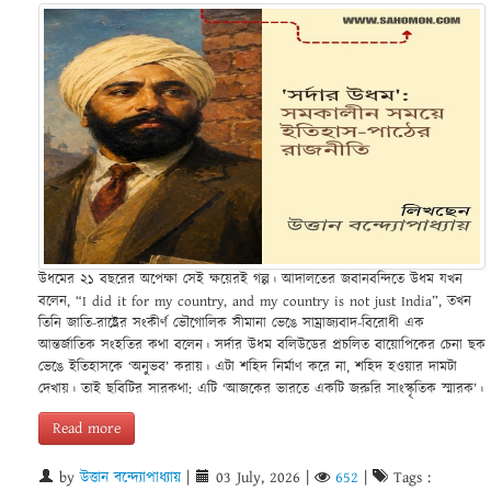
উধমের ২১ বছরের অপেক্ষা সেই ক্ষয়েরই গল্প। আদালতের জবানবন্দিতে উধম যখন
বলেন, “I did it for my country, and my country is not just India”, তখন
তিনি জাতি-রাষ্ট্রের সংকীর্ণ ভৌগোলিক সীমানা ভেঙে সাম্রাজ্যবাদ-বিরোধী এক
আন্তর্জাতিক সংহতির কথা বলেন। সর্দার উধম বলিউডের প্রচলিত বায়োপিকের চেনা ছক
ভেঙে ইতিহাসকে ‘অনুভব’ করায়। এটা শহিদ নির্মাণ করে না, শহিদ হওয়ার দামটা
দেখায়। তাই ছবিটির সারকথা: এটি ‘আজকের ভারতে একটি জরুরি সাংস্কৃতিক স্মারক’।
Read more
by
উত্তান বন্দ্যোপাধ্যায়
|
03 July, 2026
|
652
|
Tags :