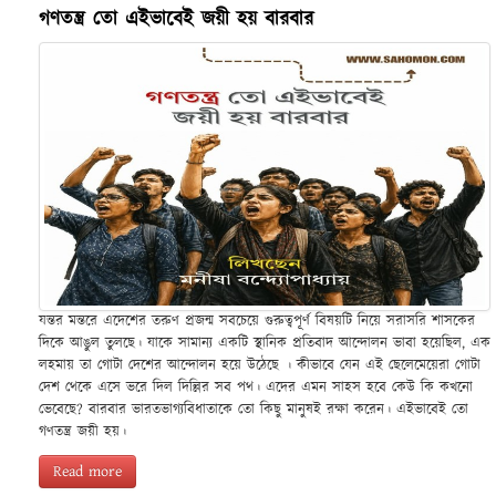
গণতন্ত্র তো এইভাবেই জয়ী হয় বারবার
যন্তর মন্তরে এদেশের তরুণ প্রজন্ম সবচেয়ে গুরুত্বপূর্ণ বিষয়টি নিয়ে সরাসরি শাসকের
দিকে আঙুল তুলছে। যাকে সামান্য একটি স্থানিক প্রতিবাদ আন্দোলন ভাবা হয়েছিল, এক
লহমায় তা গোটা দেশের আন্দোলন হয়ে উঠেছে । কীভাবে যেন এই ছেলেমেয়েরা গোটা
দেশ থেকে এসে ভরে দিল দিল্লির সব পথ। এদের এমন সাহস হবে কেউ কি কখনো
ভেবেছে? বারবার ভারতভাগ্যবিধাতাকে তো কিছু মানুষই রক্ষা করেন। এইভাবেই তো
গণতন্ত্র জয়ী হয়।
Read more