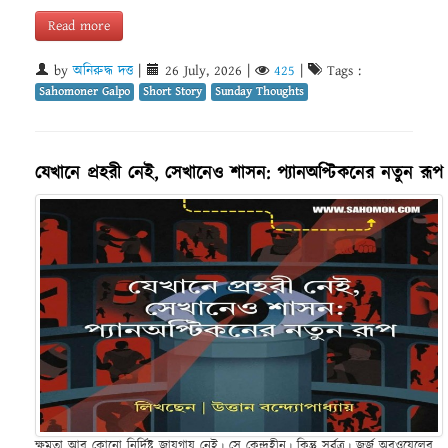
Read more
by
অনিরুদ্ধ দত্ত
|
26 July, 2026
|
425
|
Tags :
Sahomoner Galpo
Short Story
Sunday Thoughts
যেখানে প্রহরী নেই, সেখানেও শাসন: প্যানঅপ্টিকনের নতুন রূপ
ক্ষমতা আর কোনো নির্দিষ্ট জায়গায় নেই। সে কেন্দ্রহীন। কিন্তু সর্বত্র। জর্জ অরওয়েলের