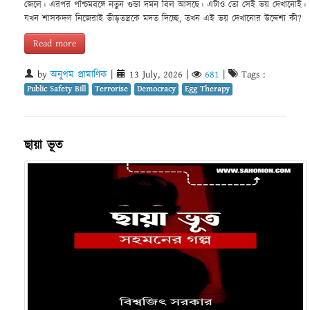
জেলে। এরপর পশ্চিমবঙ্গে নতুন গুন্ডা দমন বিল আসছে। এটাও তো সেই ভয় দেখানোই।
যখন শাসকদল নিজেরাই ভীড়তন্ত্রকে মদত দিচ্ছে, তখন এই ভয় দেখানোর উদ্দেশ্য কী?
Read more
by
অনুপম প্রামাণিক
|
13 July, 2026
|
681
|
Tags :
Public Safety Bill
Terrorise
Democracy
Egg Therapy
ছায়া ভূত