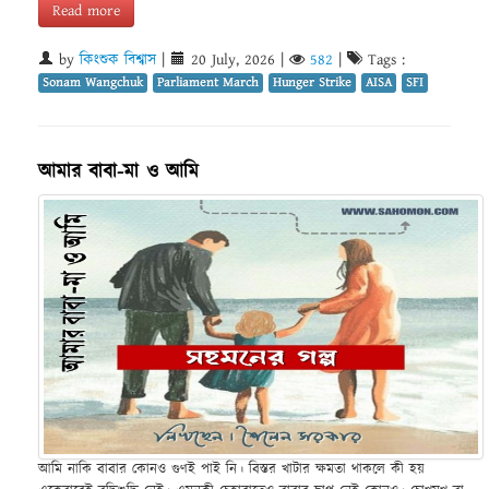
Read more
by
কিংশুক বিশ্বাস
|
20 July, 2026
|
582
|
Tags :
Sonam Wangchuk
Parliament March
Hunger Strike
AISA
SFI
আমার বাবা-মা ও আমি
আমি নাকি বাবার কোনও গুণই পাই নি। বিস্তর খাটার ক্ষমতা থাকলে কী হয়