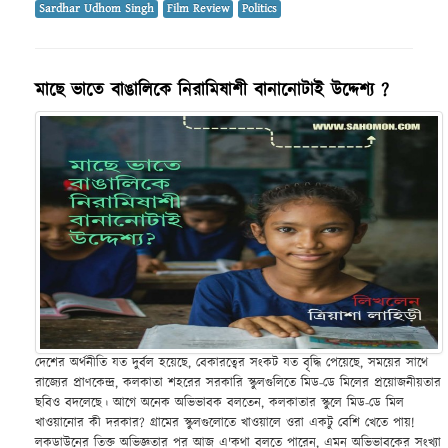
Sardhar Udhom Singh
Film Review
Politics
মাছে ভাতে বাঙালিকে নিরামিষাশী বানানোটাই উদ্দেশ্য ?
দেশের অর্থনীতি যত দুর্বল হয়েছে, বেকারত্বের সংকট যত বৃদ্ধি পেয়েছে, সময়ের সাথে
রাজ্যের প্রাণকেন্দ্র, কলকাতা শহরের সরকারি স্কুলগুলিতে মিড-ডে মিলের প্রয়োজনীয়তার
ছবিও বদলেছে। আগে অনেক অভিভাবক বলতেন, কলকাতার স্কুলে মিড-ডে মিল
খাওয়ানোর কী দরকার? গ্রামের স্কুলগুলোতে খাওয়ালে ওরা একটু বেশি খেতে পায়!
লকডাউনের তিক্ত অভিজ্ঞতার পর আজ এ'কথা বলতে পারেন, এমন অভিভাবকের সংখ্যা