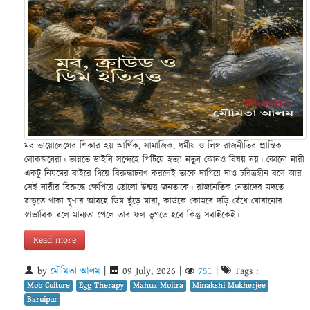
মব ভায়োলেন্সের শিকার হয় আর্থিক, সামাজিক, ধর্মীয় ও লিঙ্গ রাজনীতির প্রান্তিক
লোকজনেরা। ভারতে ডাইনি সন্দেহে পিটিয়ে হত্যা নতুন কোনও বিষয় নয়। কোনো নারী
একটু নিয়মের বাইরে গিয়ে বিরুদ্ধাচরণ করলেই তাকে দাগিয়ে দাও চরিত্রহীন বলে আর
সেই নারীর বিরুদ্ধে ক্ষেপিয়ে তোলো উন্মত্ত জনতাকে। রাজনৈতিক নেতাদের মদতে
বাড়তে থাকা ঘৃণার আবহে ডিম ছুঁড়ে মারা, কাউকে কোমরে দড়ি বেঁধে ঘোরানোর
স্বাভাবিক বলে মান্যতা পেলে তার ফল ভুগতে হবে কিন্তু সবাইকেই।
Read more
by
মৌমিতা আলম
|
09 July, 2026
|
751
|
Tags :
Mob Culture
Egg Therapy
Mahua Moitra
Minakshi Mukherjee
Baruipur