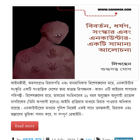
আইনজীবী, অবসরপ্রাপ্ত বিচারপতি এবং মানবাধিকার বিশেষজ্ঞদের মতে, এনকাউন্টার
সংস্কৃতি একটি গণতান্ত্রিক দেশের জন্য অত্যন্ত বিপজ্জনক। কারণ এটি আইনের শাসনের
পরিপন্থী। বিশেষজ্ঞদের মতে, ভারতের সংবিধানের ২১ নম্বর অনুচ্ছেদ অনুযায়ী প্রত্যেক
নাগরিকের (তিনি অপরাধী হলেও) আইনি প্রক্রিয়ার মাধ্যমে বিচার পাওয়ার অধিকার
রয়েছে। এনকাউন্টারের মাধ্যমে পুলিশ নিজেই একই সাথে তদন্তকারী, বিচারক এবং
জল্লাদের ভূমিকা পালন করে, যা সম্পূর্ণ বেআইনি।
Read more
by
শুদ্ধসত্ত্ব ঘোষ
|
14 July, 2026
|
506
|
Tags :