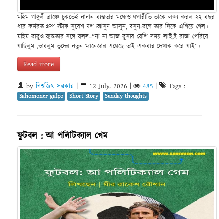
মহিম গাঙ্গুলী ব্রাঞ্চে ঢুকতেই নানান ব্যস্ততার মধ্যেও যথারীতি তাকে লক্ষ্য করল ২২ বছর
ধরে কর্মরত গ্রুপ স্টাফ সুরেশ যশ।আসুন আসুন, বসুন-বলে তার দিকে এগিয়ে গেল।
মহিম বাবুও ব্যস্ততার সঙ্গে বলল–“না না আজ বুসার বেশি সময় লাই,ই রাস্তা পেরিয়ে
যাছিলুম ,ভাবলুম তুদের নতুন ম্যানেজার এয়েছে তাই একবার দেখাক করে যাই”।
Read more
by
বিশ্বজিৎ সরকার
|
12 July, 2026
|
485
|
Tags :
Sahomoner galpo
Short Story
Sunday thoughts
ফুটবল : আ পলিটিক্যাল গেম