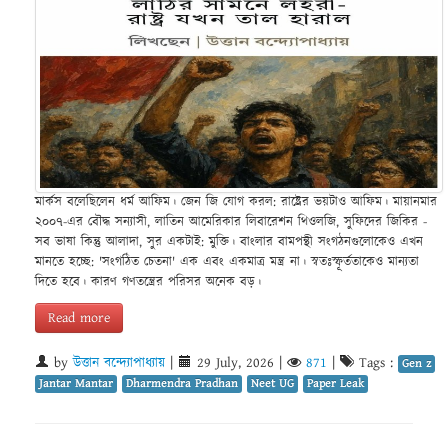
মার্কস বলেছিলেন ধর্ম আফিম। জেন জি যোগ করল: রাষ্ট্রের ভয়টাও আফিম। মায়ানমার
২০০৭-এর বৌদ্ধ সন্যাসী, লাতিন আমেরিকার লিবারেশন থিওলজি, সুফিদের জিকির -
সব ভাষা কিন্তু আলাদা, সুর একটাই: মুক্তি। বাংলার বামপন্থী সংগঠনগুলোকেও এখন
মানতে হচ্ছে: 'সংগঠিত চেতনা' এক এবং একমাত্র মন্ত্র না। স্বতঃস্ফূর্ততাকেও মান্যতা
দিতে হবে। কারণ গণতন্ত্রের পরিসর অনেক বড়।
Read more
by
উত্তান বন্দ্যোপাধ্যায়
|
29 July, 2026
|
871
|
Tags :
Gen z
Jantar Mantar
Dharmendra Pradhan
Neet UG
Paper Leak