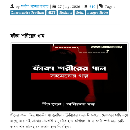
by
মনীষা বন্দ্যোপাধ্যায়
|
27 July, 2026
|
610
|
Tags :
Dharmendra Pradhan
NEET
Students
Neha
hunger Strike
ফাঁকা শরীরের গান
শীতের রাত। কিন্তু মালতীর গা জ্বলছিল। ক্লিনিকের ভেরতটা নোংরা, দেওয়ালে মাছি বসে
আছে, আর ওই ডাক্তার নামধারী মানুষটার হাত কাঁপছিল কি না সেটা স্পষ্ট মনে নেই-
কারণ তার আগেই সে অজ্ঞান হয়ে গিয়েছিল।