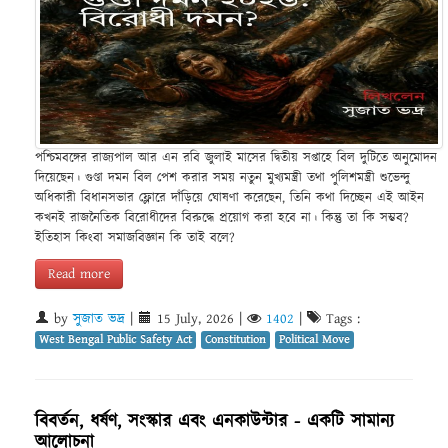
পশ্চিমবঙ্গের রাজ্যপাল আর এন রবি জুলাই মাসের দ্বিতীয় সপ্তাহে বিল দুটিতে অনুমোদন
দিয়েছেন। গুণ্ডা দমন বিল পেশ করার সময় নতুন মুখ্যমন্ত্রী তথা পুলিশমন্ত্রী শুভেন্দু
অধিকারী বিধানসভার ফ্লোরে দাঁড়িয়ে ঘোষণা করেছেন, তিনি কথা দিচ্ছেন এই আইন
কখনই রাজনৈতিক বিরোধীদের বিরুদ্ধে প্রয়োগ করা হবে না। কিন্তু তা কি সম্ভব?
ইতিহাস কিংবা সমাজবিজ্ঞান কি তাই বলে?
Read more
by
সুজাত ভদ্র
|
15 July, 2026
|
1402
|
Tags :
West Bengal Public Safety Act
Constitution
Political Move
বিবর্তন, ধর্ষণ, সংস্কার এবং এনকাউন্টার - একটি সামান্য
আলোচনা