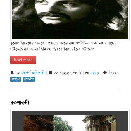
কুরোশ ইয়াগমেই আজকের প্রজন্মের কাছে প্রায় অপরিচিত একটা নাম। প্রাচ্যের
সাইকেডেলিক রকের জিমি হেনড্রিক্সকে নিয়ে রইলো এই লেখা
Read more
by
সৌপর্ণ অধিকারী
|
22 August, 2019
|
3220
|
Tags :
Music
Border
নকশাবন্দী