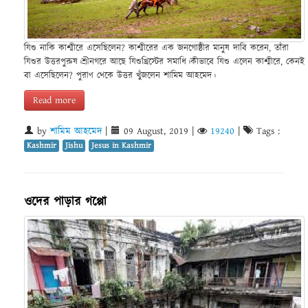
যিশু নাকি কাশ্মীরে এসেছিলেন? কাশ্মীরের এক জনগোষ্ঠীর মানুষ দাবি করেন, তাঁরা
যিশুর উত্তরপুরুষ।শ্রীনগরে আছে যিশুখ্রিস্টের সমাধি।কীভাবে যিশু এলেন কাশ্মীরে, কেনই
বা এসেছিলেন? পুরাণ থেকে উত্তর খুঁজলেন শামিম আহমেদ।
Read more
by
শামিম আহমেদ
|
09 August, 2019
|
19240
|
Tags :
Kashmir
Jishu
Jesus in Kashmir
ওদের পাড়ার গপ্পো