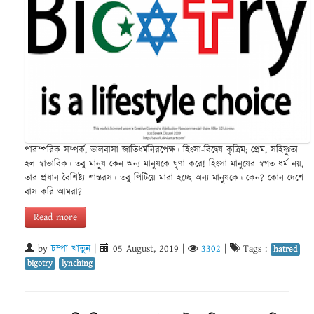
পারস্পরিক সম্পর্ক, ভালবাসা জাতিধর্মনিরপেক্ষ। হিংসা-বিদ্বেষ কৃত্রিম; প্রেম, সহিষ্ণুতা
হল স্বাভাবিক। তবু মানুষ কেন অন্য মানুষকে ঘৃণা করে! হিংসা মানুষের স্বগত ধর্ম নয়,
তার প্রধান বৈশিষ্ট্য শান্তরস। তবু পিটিয়ে মারা হচ্ছে অন্য মানুষকে। কেন? কোন দেশে
বাস করি আমরা?
Read more
by
চম্পা খাতুন
|
05 August, 2019
|
3302
|
Tags :
hatred
bigotry
lynching