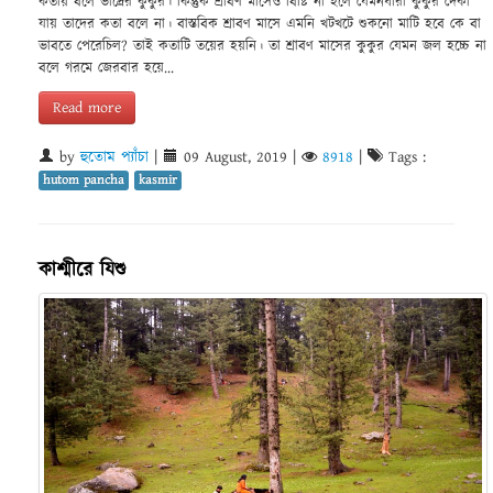
কতায় বলে ভাদ্রের কুকুর। কিন্তুক শ্রাবণ মাসেও বিষ্টি না হলে যেমনধারা কুকুর দেকা
যায় তাদের কতা বলে না। বাস্তবিক শ্রাবণ মাসে এমনি খটখটে শুকনো মাটি হবে কে বা
ভাবতে পেরেচিল? তাই কতাটি তয়ের হয়নি। তা শ্রাবণ মাসের কুকুর যেমন জল হচ্চে না
বলে গরমে জেরবার হয়ে...
Read more
by
হুতোম প্যাঁচা
|
09 August, 2019
|
8918
|
Tags :
hutom pancha
kasmir
কাশ্মীরে যিশু