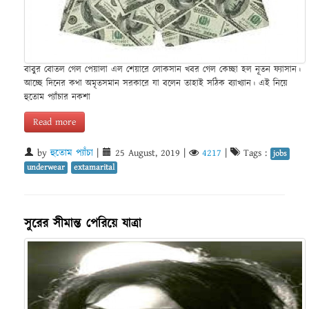
বাবুর বোতল গেল পেয়ালা এল শেয়ারে লোকসান খবর গেল কেচ্ছা হল নূতন ফ্যাসান।
আচ্ছে দিনের কথা অমৃতসমান সরকারে যা বলেন তাহাই সঠিক ব্যাখ্যান। এই নিয়ে
হুতোম প্যাঁচার নকশা
Read more
by
হুতোম প্যাঁচা
|
25 August, 2019
|
4217
|
Tags :
jobs
underwear
extamarital
সুরের সীমান্ত পেরিয়ে যাত্রা