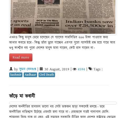
এখনও কিছু মানুষ ভেবে চলেছেন যে গ্যাসের সাবসিডির ২০০ টাকা পাওয়ার জন্য
আধার করতে হবে। কিন্তু তাঁরা ভুলে যাচ্ছেন এরপর পুরো গ্যাসটাই বন্ধ হয়ে যাবে আর
শুধু কাশ্মীর নয় পুরো দেশের মানুষ মারা যাবেন, কেউ বাদ যাবেন না।
Read more
by
সুমন সেনগুপ্ত
|
30 August, 2019
|
4594
|
Tags :
kashmir
Aadhaar
Civil Death
ভাঁড়ে মা ভবানী
দেশের অর্থনীতির হালচাল ভালো নয় সেটা ভক্তজন ছাড়া সকলেই বলছে। তবে
অর্থনীতির নাভিশ্বাস উঠেছে এমনটা বলা যাবে না। নেহরুকে যতই গালাগাল মোদি-
শাহেররা দিয়ে যাক না কেন, ওই সময়ের সরকারি নীতির ফলে দেশের রাষ্ট্রায়ত্ব ক্ষেত্রের