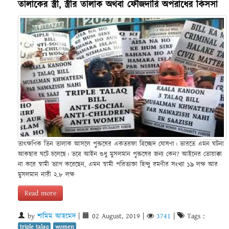
তালাকের স্ত্রী, স্ত্রীর তালাক অথবা ফৌজদারি অপরাধের কিসসা
তাৎক্ষণিক তিন তালাক আসলে পুরুষের একতরফা বিচ্ছেদ ঘোষণা। ভারতে এমন ঘটনা
আকছার ঘটে চলেছে। তবে আইন শুধু মুসলমান পুরুষের জন্য কেন? আইনের তোয়াক্কা
না করে স্বামী ত্যাগ করেছেন, এমন স্বামী পরিত্যক্তা হিন্দু রমণীর সংখ্যা ১৯ লক্ষ আর
মুসলমান নারী ২.৮ লক্ষ
Read more
by
শামিম আহমেদ
|
02 August, 2019
|
3741
|
Tags :
triple talaq
women