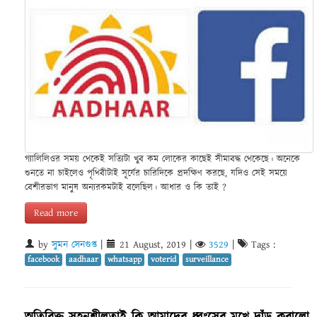
গ্যালিলিওর সময় থেকেই সত্যিটা খুব কম লোকের কাছেই সীমাবদ্ধ থেকেছে। অনেকে
শুনতে না চাইলেও পৃথিবীটাই সূর্যের চারিদিকে প্রদক্ষিণ করছে, যদিও সেই সময়ে
বেশীরভাগ মানুষ অন্যরকমটাই বলেছিল। আধার ও কি তাই ?
Read more
by
সুমন সেনগুপ্ত
|
21 August, 2019
|
3529
|
Tags :
facebook
aadhaar
whatsapp
voterid
surveillance