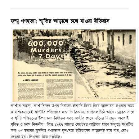
জম্মু গণহত্যা: স্মৃতির আড়ালে চলে যাওয়া ইতিহাস
কাশ্মীর সমস্যা, কাশ্মীরিদের উপর নির্যাতন ইত্যাদি বিষয় নিয়ে আলোচনা হওয়ার সময়
আবশ্যিকভাবেই কাশ্মীরি পণ্ডিতদের হত্যা ও বিতাড়নের প্রসঙ্গ উঠে আসে। ১৯৯০ সালে
কাশ্মীরি পণ্ডিতদের উপর চলা নির্যাতন এবং কাশ্মীর থেকে তাঁদের বিতাড়ন অবশ্যই
ঘৃণিত ও চরম নিন্দনীয়। কিন্তু ১৯৪৭ সালের সেপ্টেম্বর-অক্টোবর মাসে জম্মুতে সংঘটিত
লক্ষ গুণ ভয়াবহ মুসলিম গণহত্যার নৃশংসতা ইতিহাসের আড়ালেই রয়ে যায়, রেখে
দেওয়া হয়। লিখছেন জিম নওয়াজ।