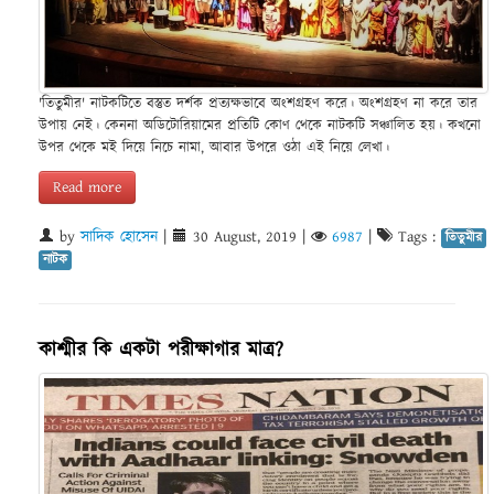
'তিতুমীর' নাটকটিতে বস্তুত দর্শক প্রত্যক্ষভাবে অংশগ্রহণ করে। অংশগ্রহণ না করে তার
উপায় নেই। কেননা অডিটোরিয়ামের প্রতিটি কোণ থেকে নাটকটি সঞ্চালিত হয়। কখনো
উপর থেকে মই দিয়ে নিচে নামা, আবার উপরে ওঠা এই নিয়ে লেখা।
Read more
by
সাদিক হোসেন
|
30 August, 2019
|
6987
|
Tags :
তিতুমীর
নাটক
কাশ্মীর কি একটা পরীক্ষাগার মাত্র?