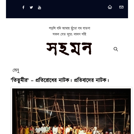
পড়শি যদি আমায় ছুঁতো যম যাতনা
সকল যেত দূরে: লালন সাঁই
মেনু
'তিতুমীর' – প্রতিরোধের নাটক। প্রতিবাদের নাটক।