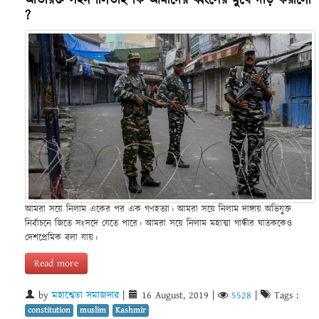
অতিরিক্ত সহনশীলতাই কি আমাদের ধ্বংসের মুখে দাঁড় করালো
?
আমরা সয়ে নিলাম একের পর এক গণহত্যা। আমরা সয়ে নিলাম দাঙ্গায় অভিযুক্ত
নির্বাচনে জিতে সংসদে যেতে পারে। আমরা সয়ে নিলাম মহাত্মা গান্ধীর ঘাতককেও
দেশপ্রেমিক বলা যায়।
Read more
by
মহাশ্বেতা সমাজদার
|
16 August, 2019
|
5528
|
Tags :
constitution
muslim
Kashmir