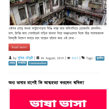
এইসব লেড়ে অথবা কাটুয়াপাড়ার ঘিঞ্জি রাস্তা আর অলিগলিতে ঢোকেননি কোনদিন।
বাস, ট্যাক্সি আর পেরাইভেট গাড়ির জানলা দিয়ে মহল্লাগুলোর দিকে তীব্র সন্দেহজনক
বিষদৃষ্টি নিক্ষেপ করতে চলে গ্যাছেন তাঁদের জন্য এই লেখা।
Read more
by
সুপ্রিয় চৌধুরী
|
06 August, 2019
|
3117
|
Tags :
মুসলিম
লেড়ে
সম্প্রীতি
Communalism
অন্য ভাষার চাপেই কি আত্মহত্যা করলেন ঋষিক?