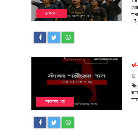
এক 
গোট
দেশকাল
কখন
এইভ
ফা
শীত
আছে
কার
সহমনের গল্প