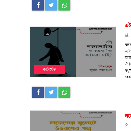
এই
যন্
অভি
আমর
ঐ ব
কাটাছেঁড়া
শুধ
রেক
লজে