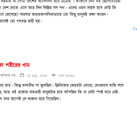
লহমায় তা গোটা দেশের আন্দোলন হয়ে উঠেছে । কীভাবে যেন এই ছেলেমেয়েরা
া দেশ থেকে এসে ভরে দিল দিল্লির সব পথ। এদের এমন সাহস হবে কেউ কি
ো ভেবেছে? বারবার ভারতভাগ্যবিধাতাকে তো কিছু মানুষই রক্ষা করেন।
াবেই তো গণতন্ত্র জয়ী হয়।
Tw
ঁকা শরীরের গান
অনিরুদ্ধ দত্ত
26 July, 2026
429 Views
ের রাত। কিন্তু মালতীর গা জ্বলছিল। ক্লিনিকের ভেরতটা নোংরা, দেওয়ালে মাছি বসে
, আর ওই ডাক্তার নামধারী মানুষটার হাত কাঁপছিল কি না সেটা স্পষ্ট মনে নেই-
ণ তার আগেই সে অজ্ঞান হয়ে গিয়েছিল।