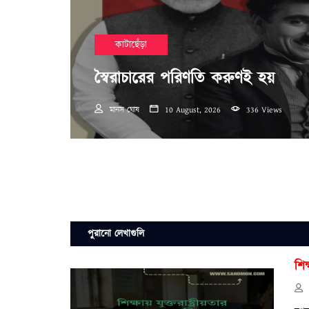
কাটাছেঁড়া
স্বৈরাচারের পরিণতি করুণই হয়
মানস ঘোষ
10 August, 2026
336 Views
পুরানো লেখাগুলি
শিক্