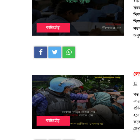
যখন 
সরক
শিক
শিক
কাটাছেঁড়া
সম্ভ
অনু
লে
গত 
কার
প্র
হয়ে
কাটাছেঁড়া
করে
লেখ