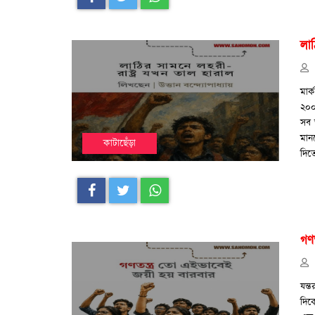
লাঠ
মার
২০০
সব 
মানত
কাটাছেঁড়া
দিত
গণ
যন্ত
দিক