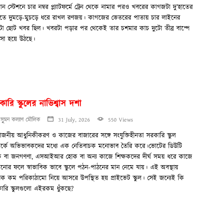
মান স্টেশনে চার নম্বর প্ল্যাটফর্মে ট্রেন থেকে নামার পরও খবরের কাগজটা দু’হাতের
ুতে দুমড়ে-মুচড়ে ধরে রাখল রণজয়। কাগজের ভেতরের পাতায় চার লাইনের
া ছোট খবর ছিল। খবরটা পড়ার পর থেকেই তার চশমার কাচ দুটো তীব্র বাষ্পে
সা হয়ে উঠছে।
ারি স্কুলের নাভিশ্বাস দশা
সুৃমন কল্যাণ মৌলিক
31 July, 2026
550 Views
য়োজনীয় আধুনিকীকরণ ও কাজের বাজারের সঙ্গে সংযুক্তিহীনতা সরকারি স্কুল
পর্কে অভিভাবকদের মধ্যে এক নেতিবাচক মনোভাব তৈরি করে।ভোটের ডিউটি
 বা জনগণণা, এসআইআর হোক বা অন্য কাজে শিক্ষকদের দীর্ঘ সময় ধরে কাজে
ানোর ফলে স্বাভাবিক ভাবে স্কুলে পঠন-পাঠনের মান নেমে যায়। এই অবস্থায়
ক কম পরিকাঠামো নিয়ে আসরে উপস্থিত হয় প্রাইভেট স্কুল। সেই জন্যেই কি
ারি স্কুলগুলো এইরকম ধুঁকছে?