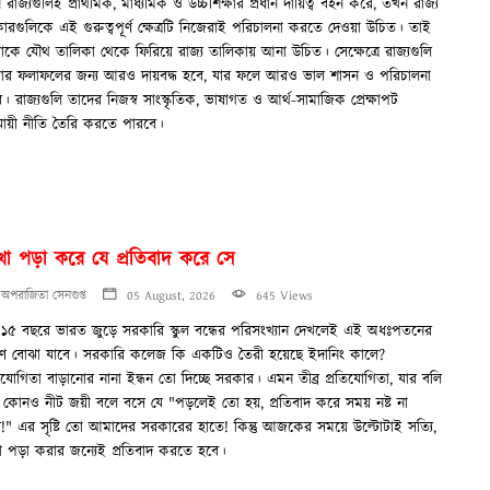
রাজ্যগুলিই প্রাথমিক, মাধ্যমিক ও উচ্চশিক্ষার প্রধান দায়িত্ব বহন করে, তখন রাজ্য
ারগুলিকে এই গুরুত্বপূর্ণ ক্ষেত্রটি নিজেরাই পরিচালনা করতে দেওয়া উচিত। তাই
্ষাকে যৌথ তালিকা থেকে ফিরিয়ে রাজ্য তালিকায় আনা উচিত। সেক্ষেত্রে রাজ্যগুলি
্ষার ফলাফলের জন্য আরও দায়বদ্ধ হবে, যার ফলে আরও ভাল শাসন ও পরিচালনা
ব। রাজ্যগুলি তাদের নিজস্ব সাংস্কৃতিক, ভাষাগত ও আর্থ-সামাজিক প্রেক্ষাপট
যায়ী নীতি তৈরি করতে পারবে।
খা পড়া করে যে প্রতিবাদ করে সে
অপরাজিতা সেনগুপ্ত
05 August, 2026
645 Views
১৫ বছরে ভারত জুড়ে সরকারি স্কুল বন্ধের পরিসংখ্যান দেখলেই এই অধঃপতনের
ণ বোঝা যাবে। সরকারি কলেজ কি একটিও তৈরী হয়েছে ইদানিং কালে?
তিযোগিতা বাড়ানোর নানা ইন্ধন তো দিচ্ছে সরকার। এমন তীব্র প্রতিযোগিতা, যার বলি
 কোনও নীট জয়ী বলে বসে যে "পড়লেই তো হয়, প্রতিবাদ করে সময় নষ্ট না
!" এর সৃষ্টি তো আমাদের সরকারের হাতে! কিন্তু আজকের সময়ে উল্টোটাই সত্যি,
া পড়া করার জন্যেই প্রতিবাদ করতে হবে।