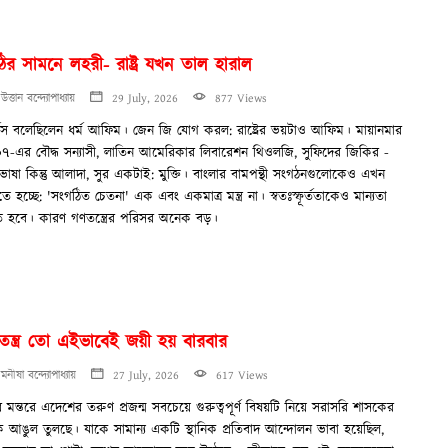
ির সামনে লহরী- রাষ্ট্র যখন তাল হারাল
উত্তান বন্দ্যোপাধ্যায়
29 July, 2026
877 Views
্কস বলেছিলেন ধর্ম আফিম। জেন জি যোগ করল: রাষ্ট্রের ভয়টাও আফিম। মায়ানমার
৭-এর বৌদ্ধ সন্যাসী, লাতিন আমেরিকার লিবারেশন থিওলজি, সুফিদের জিকির -
ভাষা কিন্তু আলাদা, সুর একটাই: মুক্তি। বাংলার বামপন্থী সংগঠনগুলোকেও এখন
ে হচ্ছে: 'সংগঠিত চেতনা' এক এবং একমাত্র মন্ত্র না। স্বতঃস্ফূর্ততাকেও মান্যতা
ে হবে। কারণ গণতন্ত্রের পরিসর অনেক বড়।
তন্ত্র তো এইভাবেই জয়ী হয় বারবার
মনীষা বন্দ্যোপাধ্যায়
27 July, 2026
617 Views
র মন্তরে এদেশের তরুণ প্রজন্ম সবচেয়ে গুরুত্বপূর্ণ বিষয়টি নিয়ে সরাসরি শাসকের
ে আঙুল তুলছে। যাকে সামান্য একটি স্থানিক প্রতিবাদ আন্দোলন ভাবা হয়েছিল,