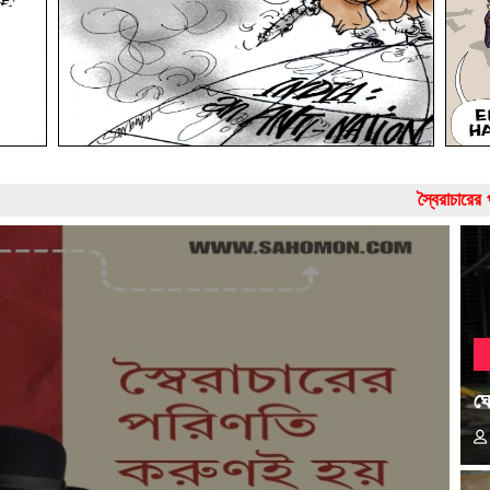
স্বৈরাচারের পরিণতি করুণই হ
ঘো