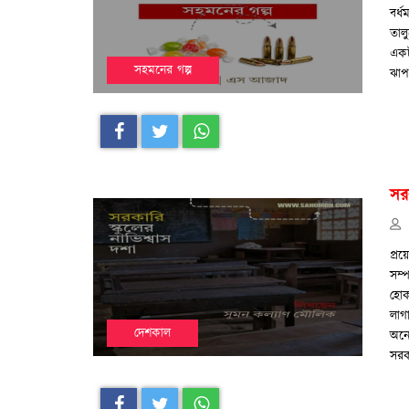
বর্ধ
তাল
একট
সহমনের গল্প
ঝাপ
সরক
প্র
সম্
হোক
লাগ
দেশকাল
অনে
সরক