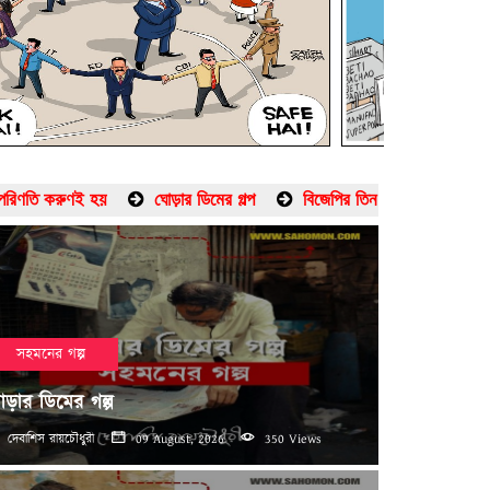
য়
ঘোড়ার ডিমের গল্প
বিজেপির তিন মাস, শ্রমিকের আরও সর্বনাশ —
SHOW
BREAKING
NEWS
সহমনের গল্প
ড়ার ডিমের গল্প
দেবাশিস রায়চৌধুরী
09 August, 2026
350 Views