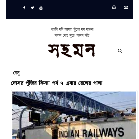
পড়শি যদি আমায় ছুঁতো যম যাতনা
সকল যেত দূরে: লালন সাঁই
মেনু
দোসর পুঁজির কিস্যা পর্ব ৭ এবার রেলের পালা