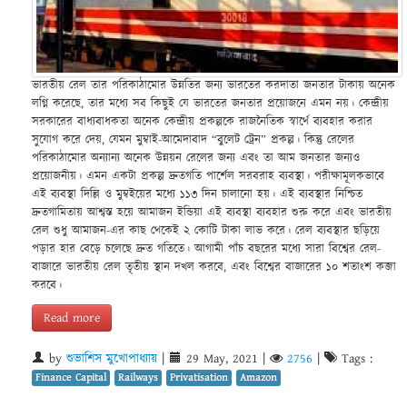
ভারতীয় রেল তার পরিকাঠামোর উন্নতির জন্য ভারতের করদাতা জনতার টাকায় অনেক
লগ্নি করেছে, তার মধ্যে সব কিছুই যে ভারতের জনতার প্রয়োজনে এমন নয়। কেন্দ্রীয়
সরকারের বাধ্যবাধকতা অনেক কেন্দ্রীয় প্রকল্পকে রাজনৈতিক স্বার্থে ব্যবহার করার
সুযোগ করে দেয়, যেমন মুম্বাই-আমেদাবাদ “বুলেট ট্রেন” প্রকল্প। কিন্তু রেলের
পরিকাঠামোর অন্যান্য অনেক উন্নয়ন রেলের জন্য এবং তা আম জনতার জন্যও
প্রয়োজনীয়। এমন একটা প্রকল্প দ্রুতগতি পার্শেল সরবরাহ ব্যবস্থা। পরীক্ষামূলকভাবে
এই ব্যবস্থা দিল্লি ও মুম্বইয়ের মধ্যে ১১৩ দিন চালানো হয়। এই ব্যবস্থার নিশ্চিত
দ্রুতগামিতায় আশ্বস্ত হয়ে আমাজন ইন্ডিয়া এই ব্যবস্থা ব্যবহার শুরু করে এবং ভারতীয়
রেল শুধু আমাজন-এর কাছ থেকেই ২ কোটি টাকা লাভ করে। রেল ব্যবস্থার ছড়িয়ে
পড়ার হার বেড়ে চলেছে দ্রুত গতিতে। আগামী পাঁচ বছরের মধ্যে সারা বিশ্বের রেল-
বাজারে ভারতীয় রেল তৃতীয় স্থান দখল করবে, এবং বিশ্বের বাজারের ১০ শতাংশ কব্জা
করবে।
Read more
by
শুভাশিস মুখোপাধ্যায়
|
29 May, 2021
|
2756
|
Tags :
Finance Capital
Railways
Privatisation
Amazon