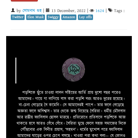
by
সোমনাথ গুহ
|
13 December, 2022
|
1624
|
Tags :
Twitter
Elon Musk
Swiggy
Amazon
Lay offs
পড়শিকে ছুঁতে চাওয়া লালন সাঁইয়ের আর্তি প্রায় দুশো বছর পরেও
আমাদের। গায়ে গা লাগিয়ে বাস করা পড়শি বরং আরও দুরের হয়েছে।
না-চেনা বেড়েছে বৈ কমেনি। সে আমাদেরই পাপে। তার ফলে বেড়েছে
অজ্ঞতা ফলে অবিশ্বাস। তার থেকে জন্ম নিয়েছে বৈরিতা। ধর্মীয় মৌলবাদ
আর রাষ্ট্রীয় ফ্যাসিবাদ ছোবল মারছে। প্রতিরোধে প্রতিবাদে পড়শিকে আজ
থাকতে হবে আরও বেঁধে বেঁধে। বৈরিতা মুছে ফেলে সহজ সমাজের দিকে
পৌঁছনোর এক বিনীত প্রয়াস, ‘সহমন’। ধর্মের মুখোশ পরে ফ্যাসিবাদ
আমাদের ঘাড়ের ওপর চেপে বসছে। খাওয়া পরা কথা বলা—­­ যে কোনও