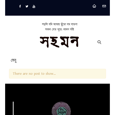
পড়শি যদি আমায় ছুঁতো যম যাতনা
সকল যেত দূরে: লালন সাঁই
মেনু
There are no post to show...