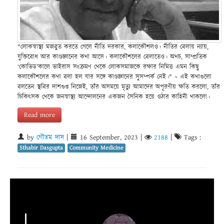
"লোকস্বাস্থ্য মজবুত করতে গেলে নীতি দরকার, কলাকৌশলও। নীতির বেলায় ন্যায়,
যুক্তিবোধ আর কাণ্ডজ্ঞানের কথা আসে। কলাকৌশলের বেলাতেও। অথচ, সাম্প্রতিক
‘কোভিড’কালে ভাইরাস সংক্রমণ থেকে লোকসমাজকে রক্ষার নিমিত্ত এমন কিছু
কলাকৌশলের কথা বলা হল যার সঙ্গে কাণ্ডজ্ঞানের সুসম্পর্ক নেই।" ~ এই কথাগুলো
বলতেন স্থবির দাশগুপ্ত নিজেই, তাঁর অসময়ে মৃত্যু আমাদের অপূরণীয় ক্ষতি করলো, তাঁর
চিকিৎসক থেকে জনস্বাস্থ্য আন্দোলনের একজন সৈনিক হয়ে ওঠার কাহিনী থাকলো।
Read more
by
গৌতম দাস
|
16 September, 2023
|
2188
|
Tags :
Sthabir Dasgupta
Community Medicine