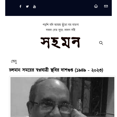
পড়শি যদি আমায় ছুঁতো যম যাতনা
সকল যেত দূরে: লালন সাঁই
মেনু
চলমান সময়ের স্বপ্নযাত্রী স্থবির দাশগুপ্ত (১৯৪৯ - ২০২৩)