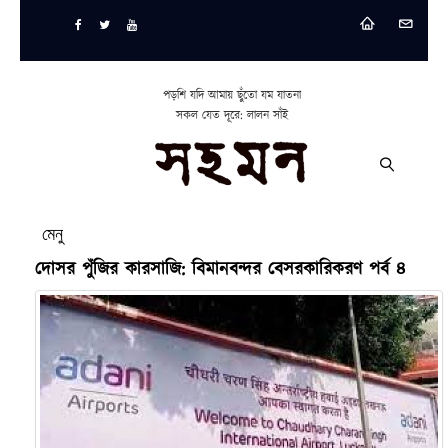
পড়শি যদি আমায় ছুঁতো যম যাতনা
সকল যেত দূরে: লালন সাঁই
মেনু
দোসর পুঁজির কারসাজি: বিমানবন্দর বেসরকারিকরণ পর্ব ৪