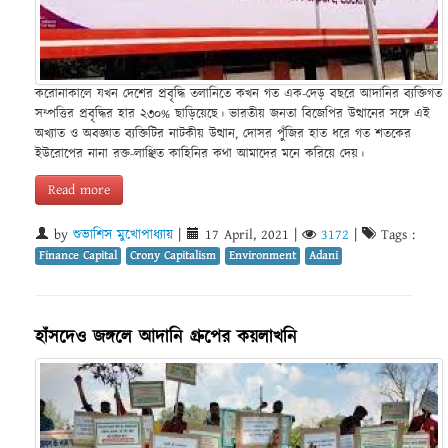
করোনাকালে যখন দেশের প্রবৃদ্ধি তলানিতে কখন গত এক-দেড় বছরে আদানির ব্যক্তিগত
সম্পত্তির প্রবৃদ্ধির হার ২৩০% ছাড়িয়েছে। ভারতীয় জনতা বিজেপির উত্থানের সঙ্গে এই
অখ্যাত ও অবজ্ঞাত ব্যক্তিটির নাটকীয় উত্থান, দোসর পুঁজির হাত ধরে গত শতকের
ইউরোপের নানা রক্ত-লাঞ্ছিত কাহিনির কথা আমাদের মনে করিয়ে দেয়।
Read more
by
শুভাশিস মুখোপাধ্যায়
|
17 April, 2021
|
3172
|
Tags :
Finance Capital
Crony Capitalism
Environment
Adani
হাঁসদেও জঙ্গলে আদানি গ্রুপের কয়লাখনি