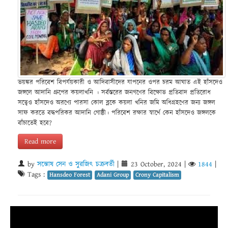
ভয়ঙ্কর পরিবেশ বিপর্যয়কারী ও আদিবাসীদের যাপনের ওপর চরম আঘাত এই হাঁসদেও
জঙ্গলে আদানি গ্রুপের কয়লাখনি । সর্বস্তরের জনগণের বিক্ষোভ প্রতিবাদ প্রতিরোধ
সত্বেও হাঁসদেও অরণ্যে পারসা কোল ব্লকে কয়লা খনির জমি অধিগ্রহণের জন্য জঙ্গল
সাফ করতে বদ্ধপরিকর আদানি গোষ্ঠী। পরিবেশ রক্ষার স্বার্থে কেন হাঁসদেও জঙ্গলকে
বাঁচাতেই হবে?
Read more
by
সন্তোষ সেন ও সুরজিৎ চক্রবর্তী
|
23 October, 2024
|
1844
|
Tags :
Hansdeo Forest
Adani Group
Crony Capitalism