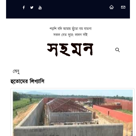
পড়শি যদি আমায় ছুঁতো যম যাতনা
সকল যেত দূরে: লালন সাঁই
মেনু
হুতোমের লিগ্যাসি