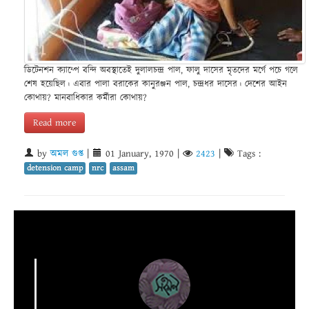
ডিটেনশন ক্যাম্পে বন্দি অবস্থাতেই দুলালচন্দ্র পাল, ফালু দাসের মৃতদের মর্গে পচে গলে
শেষ হয়েছিল। এবার পালা বরাকের কানুরঞ্জন পাল, চন্দ্রধর দাসের। দেশের আইন
কোথায়? মানবাধিকার কর্মীরা কোথায়?
Read more
by
অমল গুপ্ত
|
01 January, 1970
|
2423
|
Tags :
detension camp
nrc
assam