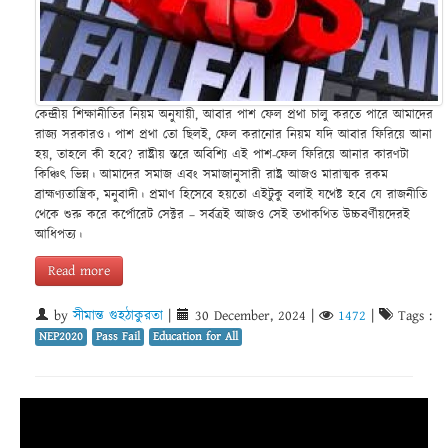
কেন্দ্রীয় শিক্ষানীতির নিয়ম অনুযায়ী, আবার পাশ ফেল প্রথা চালু করতে পারে আমাদের
রাজ্য সরকারও। পাশ প্রথা তো ছিলই, ফেল করানোর নিয়ম যদি আবার ফিরিয়ে আনা
হয়, তাহলে কী হবে? রাষ্ট্রীয় স্তরে অবিশ্যি এই পাশ-ফেল ফিরিয়ে আনার কারণটা
কিঞ্চিৎ ভিন্ন। আমাদের সমাজ এবং সমাজানুসারী রাষ্ট্র আজও মারাত্মক রকম
ব্রাহ্মণ্যতান্ত্রিক, মনুবাদী। প্রমাণ হিসেবে হয়তো এইটুকু বলাই যথেষ্ট হবে যে রাজনীতি
থেকে শুরু করে কর্পোরেট সেক্টর – সর্বত্রই আজও সেই তথাকথিত উচ্চবর্ণীয়দেরই
আধিপত্য।
Read more
by
সীমান্ত গুহঠাকুরতা
|
30 December, 2024
|
1472
|
Tags :
NEP2020
Pass Fail
Education for All