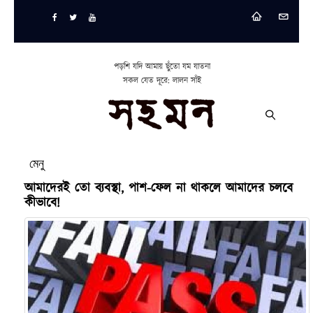
পড়শি যদি আমায় ছুঁতো যম যাতনা
সকল যেত দূরে: লালন সাঁই
মেনু
আমাদেরই তো ব্যবস্থা, পাশ-ফেল না থাকলে আমাদের চলবে
কীভাবে!