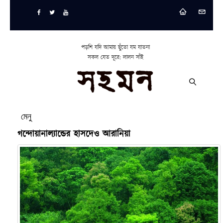
পড়শি যদি আমায় ছুঁতো যম যাতনা
সকল যেত দূরে: লালন সাঁই
মেনু
গন্দোয়ানাল্যান্ডের হাসদেও আরানিয়া