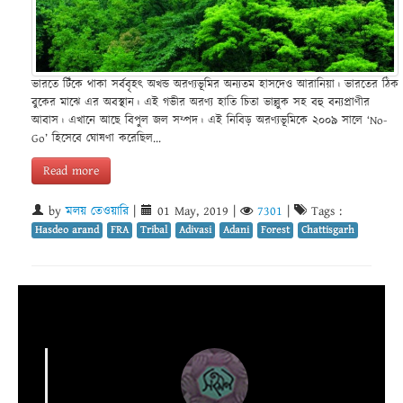
ভারতে টিঁকে থাকা সর্ববৃহৎ অখন্ড অরণ্যভূমির অন্যতম হাসদেও আরানিয়া। ভারতের ঠিক
বুকের মাঝে এর অবস্থান। এই গভীর অরণ্য হাতি চিতা ভাল্লুক সহ বহু বন্যপ্রাণীর
আবাস। এখানে আছে বিপুল জল সম্পদ। এই নিবিড় অরণ্যভূমিকে ২০০৯ সালে ‘No-
Go’ হিসেবে ঘোষণা করেছিল...
Read more
by
মলয় তেওয়ারি
|
01 May, 2019
|
7301
|
Tags :
Hasdeo arand
FRA
Tribal
Adivasi
Adani
Forest
Chattisgarh