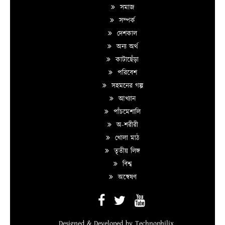
সমাজ
সম্পর্ক
দেশকাল
অন্য অর্থ
কাটাছেঁড়া
পরিবেশ
সহমনের গল্প
আখ্যান
পাঁচমেশালি
অ-শরীরী
খোলা মাঠ
তৃতীয় লিঙ্গ
বিশ্ব
অন্বেষণ
Designed & Developed by
Technophilix