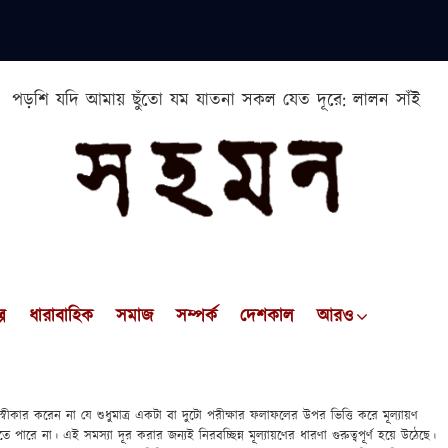
পড়শি যদি আমায় ছুঁতো যম যাতনা সকল যেত দূরে: লালন সাঁই
প
ধারাবাহিক
সমাজ
সম্পর্ক
দেশকাল
আরও
ার করেন না যে শুধুমাত্র একটা বা দুটো পরীক্ষার ফলাফলের উপর ভিত্তি করে মূল্যায়ণ
রে না। এই সমস্যা দূর করার জন্যই নিরবচ্ছিন্ন মূল্যায়ণের ধারণা গুরুত্বপূর্ণ হয়ে উঠেছে।