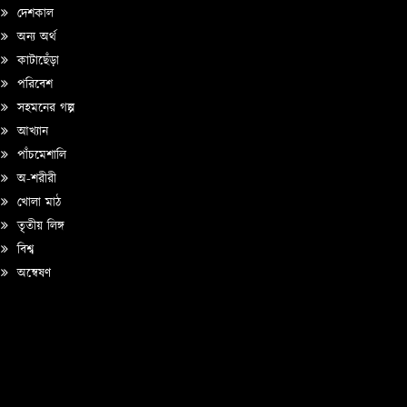
দেশকাল
অন্য অর্থ
কাটাছেঁড়া
পরিবেশ
সহমনের গল্প
আখ্যান
পাঁচমেশালি
অ-শরীরী
খোলা মাঠ
তৃতীয় লিঙ্গ
বিশ্ব
অন্বেষণ