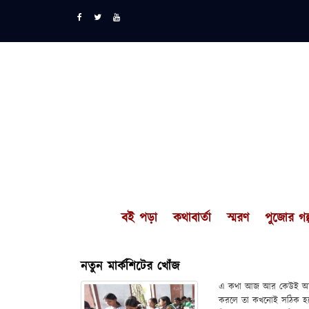
বই পড়া
কথাবার্তা
স্মরণ
পুজোর গল্
নতুন মার্কশিটের খোঁজ
এ কথা আজ আর কেউই অস্বীক
করলে তা কখনোই সঠিক হতে পা