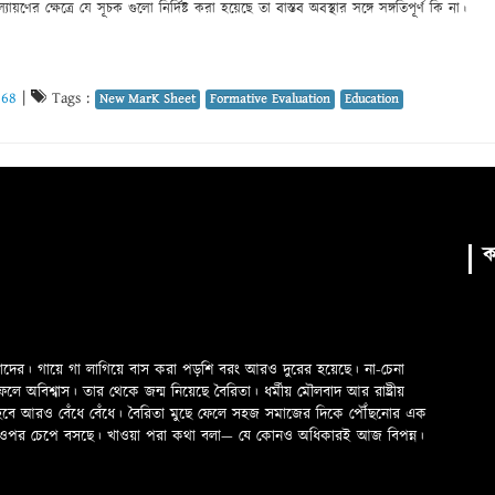
ল্যায়ণের ক্ষেত্রে যে সূচক গুলো নির্দিষ্ট করা হয়েছে তা বাস্তব অবস্থার সঙ্গে সঙ্গতিপূর্ণ কি না।
468
|
Tags :
New MarK Sheet
Formative Evaluation
Education
ক
মাদের। গায়ে গা লাগিয়ে বাস করা পড়শি বরং আরও দুরের হয়েছে। না-চেনা
অবিশ্বাস। তার থেকে জন্ম নিয়েছে বৈরিতা। ধর্মীয় মৌলবাদ আর রাষ্ট্রীয়
 হবে আরও বেঁধে বেঁধে। বৈরিতা মুছে ফেলে সহজ সমাজের দিকে পৌঁছনোর এক
ড়ের ওপর চেপে বসছে। খাওয়া পরা কথা বলা—­­ যে কোনও অধিকারই আজ বিপন্ন।