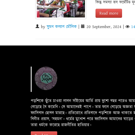
কিন্তু সমস্যা হল ফর্মেটিভ মূ
Read more
by
সুমন কল্যাণ মৌলিক
|
20 September, 2024
|
1
পড়শিকে ছুঁতে চাওয়া লালন সাঁইয়ের আর্তি প্রায় দুশো বছর পরেও আ
বেড়েছে বৈ কমেনি। সে আমাদেরই পাপে। তার ফলে বেড়েছে অজ্ঞতা ফলে 
ফ্যাসিবাদ ছোবল মারছে। প্রতিরোধে প্রতিবাদে পড়শিকে আজ থাকতে
বিনীত প্রয়াস, ‘সহমন’। ধর্মের মুখোশ পরে ফ্যাসিবাদ আমাদের ঘা
তারা ধর্মকে করেছে রাজনীতির হাতিয়ার।