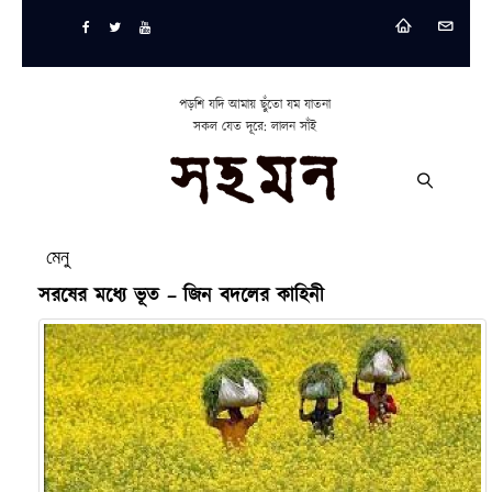
পড়শি যদি আমায় ছুঁতো যম যাতনা
সকল যেত দূরে: লালন সাঁই
মেনু
সরষের মধ্যে ভূত – জিন বদলের কাহিনী