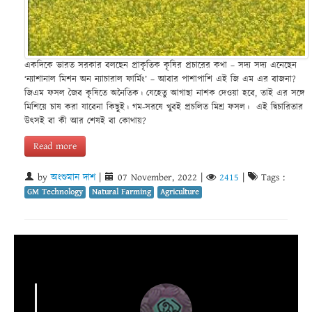
একদিকে ভারত সরকার বলছেন প্রাকৃতিক কৃষির প্রচারের কথা – সদ্য সদ্য এনেছেন
‘ন্যাশানাল মিশন অন ন্যাচারাল ফার্মিং’ – আবার পাশাপাশি এই জি এম এর বাজনা?
জিএম ফসল জৈব কৃষিতে অনৈতিক। যেহেতু আগাছা নাশক দেওয়া হবে, তাই এর সঙ্গে
মিশিয়ে চাষ করা যাবেনা কিছুই। গম-সরষে খুবই প্রচলিত মিশ্র ফসল। এই দ্বিচারিতার
উৎসই বা কী আর শেষই বা কোথায়?
Read more
by
অংশুমান দাশ
|
07 November, 2022
|
2415
|
Tags :
GM Technology
Natural Farming
Agriculture