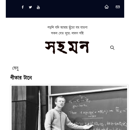
পড়শি যদি আমায় ছুঁতো যম যাতনা
সকল যেত দূরে: লালন সাঁই
মেনু
গীতার টানে