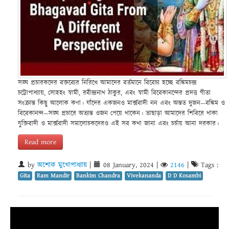
সঙ্ঘ প্রচারকদের বক্তব্যের নিরিখে আমাদের বর্তমানে বিবেচ্য হচ্ছে বঙ্কিমচন্দ্র
চট্টোপাধ্যায়, সোহহং স্বামী, রবীন্দ্রনাথ ঠাকুর, এবং স্বামী বিবেকানন্দের প্রদত্ত গীতা
সংক্রান্ত কিছু আলোক কণা। যাঁদের একজনও মার্ক্সবাদী নন এবং অন্তত দুজন—বঙ্কিম ও
বিবেকানন্দ—সঙ্ঘ প্রচারে অত্যন্ত ওজন পেয়ে থাকেন। তাছাড়া আমাদের শিবিরে থাকা
যুক্তিবাদী ও মার্ক্সবাদী সমালোচকদেরও এই সব কথা জানা এবং চর্চায় আনা দরকার।
Read more
by
অশোক মুখোপাধ্যায়
|
08 January, 2024
|
2146
|
Tags :
Gita
Ram Mandir
Bankim Chandra
Vivekananda
D D Kosambi