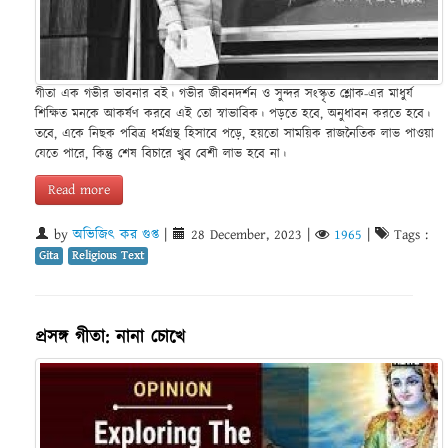
গীতা এক গভীর ভাবনার বই। গভীর জীবনদর্শন ও সুন্দর সংস্কৃত শ্লোক-এর মাধুর্য
শিক্ষিত মনকে আকর্ষণ করবে এই তো স্বাভাবিক। পড়তে হবে, অনুধাবন করতে হবে।
তবে, একে নিছক পবিত্র ধর্মগ্রন্থ হিসাবে পড়ে, হয়তো সাময়িক রাজনৈতিক লাভ পাওয়া
যেতে পারে, কিন্তু শেষ বিচারে খুব বেশী লাভ হবে না।
Read more
by
অভিজিৎ কর গুপ্ত
|
28 December, 2023
|
1965
|
Tags :
Gita
Religious Text
প্রসঙ্গ গীতা: নানা চোখে