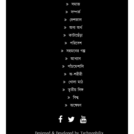
সমাজ
সম্পর্ক
দেশকাল
অন্য অর্থ
কাটাছেঁড়া
পরিবেশ
সহমনের গল্প
আখ্যান
পাঁচমেশালি
অ-শরীরী
খোলা মাঠ
তৃতীয় লিঙ্গ
বিশ্ব
অন্বেষণ
Designed & Developed by
Technophilix