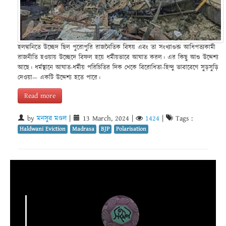
হলদ্বানিতে উচ্ছেদ ছিল পুরোপুরি রাজনৈতিক বিষয় এবং তা সংখ্যাগুরু আধিপত্যকামী
রাজনীতি হওয়ায় উচ্ছেদে বিফল হয়ে ধর্মীয়ভাবে আঘাত করল। এর কিছু আশু উদ্দেশ্য
আছে। ধর্মস্থানে আঘাত-ধর্মীয় পরিচিতির দিক থেকে বিরোধিতা-হিন্দু ভাবাবেগে সুড়সুড়ি
দেওয়া— একটি উদ্দেশ্য হতে পারে।
Read more
by
মনসুর মণ্ডল
|
13 March, 2024
|
1424
|
Tags :
Haldwani Eviction
Madrasa
BJP
Polarisation