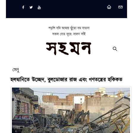
পড়শি যদি আমায় ছুঁতো যম যাতনা
সকল যেত দূরে: লালন সাঁই
মেনু
হলদ্বানিতে উচ্ছেদ, বুলডোজার রাজ এবং গণতন্ত্রের হকিকত