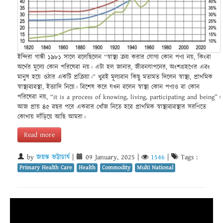
ইন্দিরা গান্ধী ১৯৮১ সালে বলেছিলেন “স্বাস্থ্য ক্রয় করার যোগ্য কোন পণ্য নয়, কিংবা
অর্থের মূল্যে কোন পরিষেবা নয়। এটা হল জানার, জীবনযাপনের, অংশগ্রহণের এবং
মানুষ হয়ে ওঠার একটি প্রক্রিয়া।” খুবই মূল্যবান কিছু মতামত দিলেন স্বাস্থ্য, প্রাথমিক
স্বাস্থ্যব্যবস্থা, ইত্যাদি নিয়ে। বিশেষ করে যখন বলেন স্বাস্থ্য কোন পণ্যও বা কোন
পরিষেবা নয়, “it is a process of knowing, living, participating and being”।
আজ প্রায় ৪৫ বছর পরে একবার খোঁজ নিতে হবে প্রাথমিক স্বাস্থ্যব্যবস্থার সরণিতে
কোথায় দাঁড়িয়ে আছি আমরা।
Read more
by
জয়ন্ত ভট্টাচার্য
|
09 January, 2025
|
1546
|
Tags :
Primary Health Care
Health
Commodity
Multi National