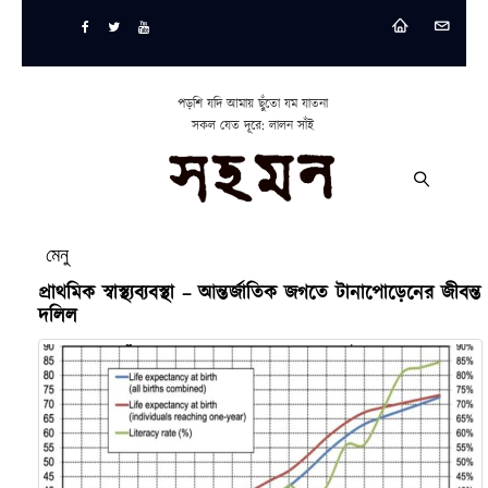
পড়শি যদি আমায় ছুঁতো যম যাতনা
সকল যেত দূরে: লালন সাঁই
মেনু
প্রাথমিক স্বাস্থ্যব্যবস্থা – আন্তর্জাতিক জগতে টানাপোড়েনের জীবন্ত
দলিল