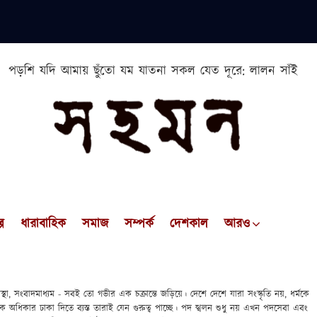
পড়শি যদি আমায় ছুঁতো যম যাতনা সকল যেত দূরে: লালন সাঁই
প
ধারাবাহিক
সমাজ
সম্পর্ক
দেশকাল
আরও
বস্থা, সংবাদমাধ্যম - সবই তো গভীর এক চক্রান্তে জড়িয়ে। দেশে দেশে যারা সংস্কৃতি নয়, ধর্মকে
বিক অধিকার ঢাকা দিতে ব্যস্ত তারাই যেন গুরুত্ব পাচ্ছে। পদ স্খলন শুধু নয় এখন পদসেবা এবং