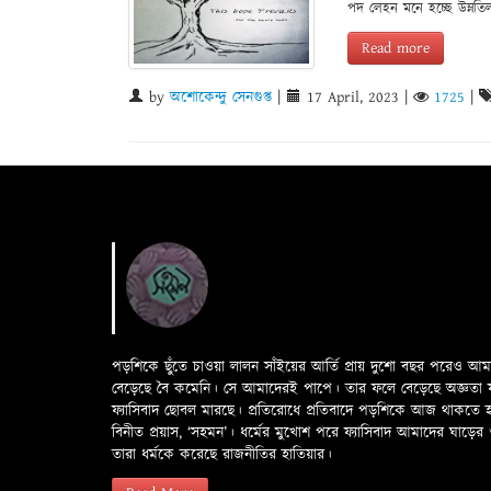
পদ লেহন মনে হচ্ছে উম্নতি
Read more
by
অশোকেন্দু সেনগুপ্ত
|
17 April, 2023
|
1725
|
পড়শিকে ছুঁতে চাওয়া লালন সাঁইয়ের আর্তি প্রায় দুশো বছর পরেও আ
বেড়েছে বৈ কমেনি। সে আমাদেরই পাপে। তার ফলে বেড়েছে অজ্ঞতা ফলে 
ফ্যাসিবাদ ছোবল মারছে। প্রতিরোধে প্রতিবাদে পড়শিকে আজ থাকতে
বিনীত প্রয়াস, ‘সহমন’। ধর্মের মুখোশ পরে ফ্যাসিবাদ আমাদের ঘা
তারা ধর্মকে করেছে রাজনীতির হাতিয়ার।