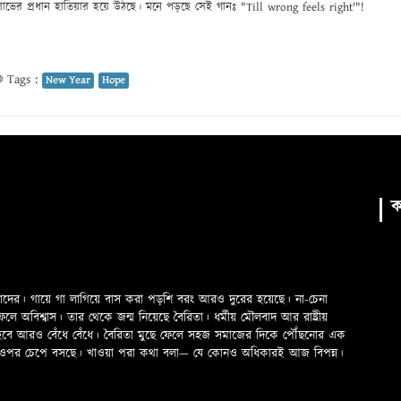
লাভের প্রধান হাতিয়ার হয়ে উঠছে। মনে পড়ছে সেই গানঃ "Till wrong feels right'"!
Tags :
New Year
Hope
ক
মাদের। গায়ে গা লাগিয়ে বাস করা পড়শি বরং আরও দুরের হয়েছে। না-চেনা
অবিশ্বাস। তার থেকে জন্ম নিয়েছে বৈরিতা। ধর্মীয় মৌলবাদ আর রাষ্ট্রীয়
 হবে আরও বেঁধে বেঁধে। বৈরিতা মুছে ফেলে সহজ সমাজের দিকে পৌঁছনোর এক
ড়ের ওপর চেপে বসছে। খাওয়া পরা কথা বলা—­­ যে কোনও অধিকারই আজ বিপন্ন।