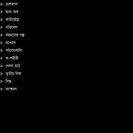
দেশকাল
অন্য অর্থ
কাটাছেঁড়া
পরিবেশ
সহমনের গল্প
আখ্যান
পাঁচমেশালি
অ-শরীরী
খোলা মাঠ
তৃতীয় লিঙ্গ
বিশ্ব
অন্বেষণ