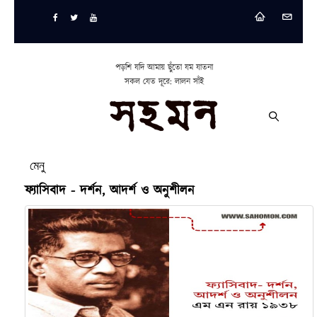
পড়শি যদি আমায় ছুঁতো যম যাতনা
সকল যেত দূরে: লালন সাঁই
মেনু
ফ্যাসিবাদ - দর্শন, আদর্শ ও অনুশীলন