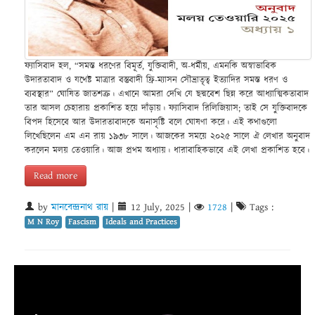
ফ্যাসিবাদ হল, “সমস্ত ধরণের বিমূর্ত, যুক্তিবাদী, অ-ধর্মীয়, এমনকি অস্বাভাবিক
উদারতাবাদ ও যথেষ্ট মাত্রার বস্তুবাদী ফ্রি-ম্যাসন সৌভ্রাতৃত্ব ইত্যাদির সমস্ত ধরণ ও
ব্যবস্থার” ঘোষিত জাতশত্রু। এখানে আমরা দেখি যে ছদ্মবেশ ছিন্ন করে আধ্যাত্মিকতাবাদ
তার আসল চেহারায় প্রকাশিত হয়ে দাঁড়ায়। ফ্যাসিবাদ রিলিজিয়াস; তাই সে যুক্তিবাদকে
বিপদ হিসেবে আর উদারতাবাদকে অনাসৃষ্টি বলে ঘোষণা করে। এই কথাগুলো
লিখেছিলেন এম এন রায় ১৯৩৮ সালে। আজকের সময়ে ২০২৫ সালে ঐ লেখার অনুবাদ
করলেন মলয় তেওয়ারি। আজ প্রথম অধ্যায়। ধারাবাহিকভাবে এই লেখা প্রকাশিত হবে।
Read more
by
মানবেন্দ্রনাথ রায়
|
12 July, 2025
|
1728
|
Tags :
M N Roy
Fascism
Ideals and Practices