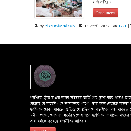
বার্তা পৌঁছয়।
Read more
by
শাহনাওয়াজ আখতার
|
18 April, 2023
|
1721
|
পড়শিকে ছুঁতে চাওয়া লালন সাঁইয়ের আর্তি প্রায় দুশো বছর পরেও আ
বেড়েছে বৈ কমেনি। সে আমাদেরই পাপে। তার ফলে বেড়েছে অজ্ঞতা ফলে 
ফ্যাসিবাদ ছোবল মারছে। প্রতিরোধে প্রতিবাদে পড়শিকে আজ থাকতে
বিনীত প্রয়াস, ‘সহমন’। ধর্মের মুখোশ পরে ফ্যাসিবাদ আমাদের ঘা
তারা ধর্মকে করেছে রাজনীতির হাতিয়ার।