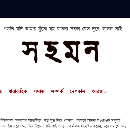
পড়শি যদি আমায় ছুঁতো যম যাতনা সকল যেত দূরে: লালন সাঁই
প
ধারাবাহিক
সমাজ
সম্পর্ক
দেশকাল
আরও
 নিউজরুম অনলাইন ম্যাগাজিনে, যার সূত্র নিচে থাকলো। আসলে অনেক সংখ্যাগুরু মানুষই
নান ইফতারে যান, কিন্তু নিজেরা যদি এই ধরনের কর্মকান্ড সংগঠিত করেন, তবে সমাজে অন্য