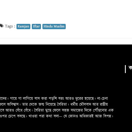
Tags :
Ramjan
Iftar
Hindu Muslim
ক
মাদের। গায়ে গা লাগিয়ে বাস করা পড়শি বরং আরও দুরের হয়েছে। না-চেনা
অবিশ্বাস। তার থেকে জন্ম নিয়েছে বৈরিতা। ধর্মীয় মৌলবাদ আর রাষ্ট্রীয়
 হবে আরও বেঁধে বেঁধে। বৈরিতা মুছে ফেলে সহজ সমাজের দিকে পৌঁছনোর এক
ড়ের ওপর চেপে বসছে। খাওয়া পরা কথা বলা—­­ যে কোনও অধিকারই আজ বিপন্ন।