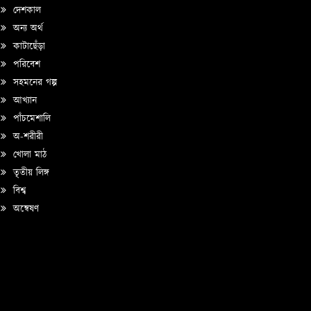
দেশকাল
অন্য অর্থ
কাটাছেঁড়া
পরিবেশ
সহমনের গল্প
আখ্যান
পাঁচমেশালি
অ-শরীরী
খোলা মাঠ
তৃতীয় লিঙ্গ
বিশ্ব
অন্বেষণ