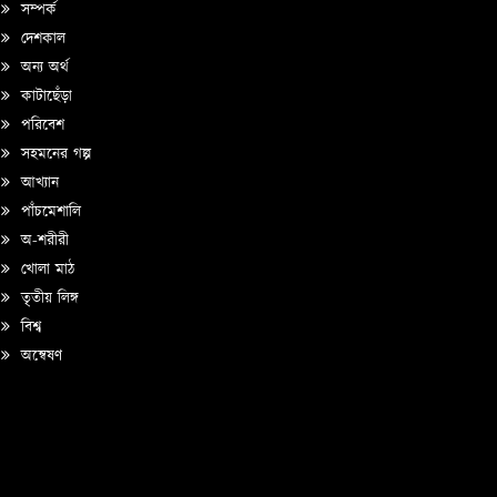
সম্পর্ক
দেশকাল
অন্য অর্থ
কাটাছেঁড়া
পরিবেশ
সহমনের গল্প
আখ্যান
পাঁচমেশালি
অ-শরীরী
খোলা মাঠ
তৃতীয় লিঙ্গ
বিশ্ব
অন্বেষণ