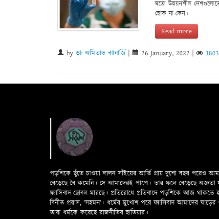
মতো উন্নয়নশীল দেশগুলোতে
হোক না-কেন।
Read more
by
ডা: অমিতাভ ব্যানার্জি
|
26 January, 2022
|
3803
পড়শিকে ছুঁতে চাওয়া লালন সাঁইয়ের আর্তি প্রায় দুশো বছর পরেও আ
বেড়েছে বৈ কমেনি। সে আমাদেরই পাপে। তার ফলে বেড়েছে অজ্ঞতা ফলে 
ফ্যাসিবাদ ছোবল মারছে। প্রতিরোধে প্রতিবাদে পড়শিকে আজ থাকতে
বিনীত প্রয়াস, ‘সহমন’। ধর্মের মুখোশ পরে ফ্যাসিবাদ আমাদের ঘা
তারা ধর্মকে করেছে রাজনীতির হাতিয়ার।