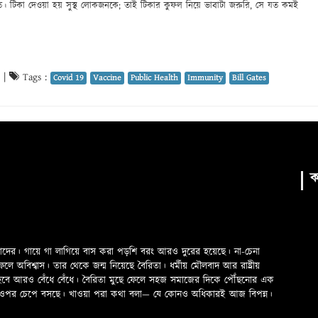
। টিকা দেওয়া হয় সুস্থ লোকজনকে; তাই টিকার কুফল নিয়ে ভাবাটা জরুরি, সে যত কমই
|
Tags :
Covid 19
Vaccine
Public Health
Immunity
Bill Gates
ক
মাদের। গায়ে গা লাগিয়ে বাস করা পড়শি বরং আরও দুরের হয়েছে। না-চেনা
অবিশ্বাস। তার থেকে জন্ম নিয়েছে বৈরিতা। ধর্মীয় মৌলবাদ আর রাষ্ট্রীয়
 হবে আরও বেঁধে বেঁধে। বৈরিতা মুছে ফেলে সহজ সমাজের দিকে পৌঁছনোর এক
ড়ের ওপর চেপে বসছে। খাওয়া পরা কথা বলা—­­ যে কোনও অধিকারই আজ বিপন্ন।