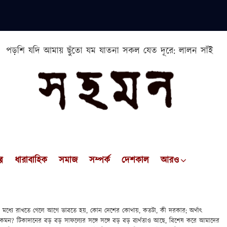
পড়শি যদি আমায় ছুঁতো যম যাতনা সকল যেত দূরে: লালন সাঁই
প
ধারাবাহিক
সমাজ
সম্পর্ক
দেশকাল
আরও
ির মধ্যে রাখতে গেলে আগে ভাবতে হয়, কোন দেশের কোথায়, কতটা, কী দরকার; অর্থাৎ
ায় কেমন? টিকাদানের বড় বড় সাফল্যের সঙ্গে সঙ্গে বড় বড় ব্যর্থতাও আছে, বিশেষ করে আমাদের