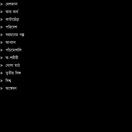
দেশকাল
অন্য অর্থ
কাটাছেঁড়া
পরিবেশ
সহমনের গল্প
আখ্যান
পাঁচমেশালি
অ-শরীরী
খোলা মাঠ
তৃতীয় লিঙ্গ
বিশ্ব
অন্বেষণ