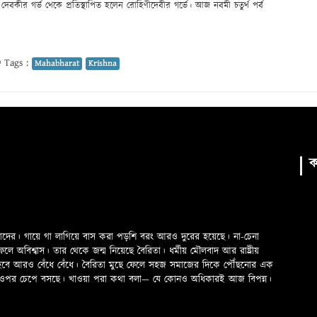
দেবকীর গর্ভ থেকে প্রতিস্থাপিত হলেন রোহিণীদেবীর গর্ভে। আজ নবমী চতুর্থ পর্ব
Tags :
Mahabharat
Krishna
ক
মাদের। গায়ে গা লাগিয়ে বাস করা পড়শি বরং আরও দুরের হয়েছে। না-চেনা
অবিশ্বাস। তার থেকে জন্ম নিয়েছে বৈরিতা। ধর্মীয় মৌলবাদ আর রাষ্ট্রীয়
 হবে আরও বেঁধে বেঁধে। বৈরিতা মুছে ফেলে সহজ সমাজের দিকে পৌঁছনোর এক
ড়ের ওপর চেপে বসছে। খাওয়া পরা কথা বলা—­­ যে কোনও অধিকারই আজ বিপন্ন।