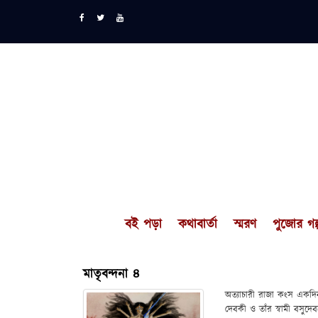
বই পড়া
কথাবার্তা
স্মরণ
পুজোর গল্
মাতৃবন্দনা ৪
অত্যাচারী রাজা কংস একদিন
দেবকী ও তাঁর স্বামী বসুদেব