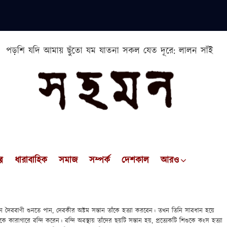
পড়শি যদি আমায় ছুঁতো যম যাতনা সকল যেত দূরে: লালন সাঁই
প
ধারাবাহিক
সমাজ
সম্পর্ক
দেশকাল
আরও
 দৈববাণী শুনতে পান, দেবকীর অষ্টম সন্তান তাঁকে হত্যা করবেন। তখন তিনি সাবধান হয়ে
কে কারাগারে বন্দি করেন। বন্দি অবস্থায় তাঁদের ছয়টি সন্তান হয়, প্রত্যেকটি শিশুকে কংস হত্যা