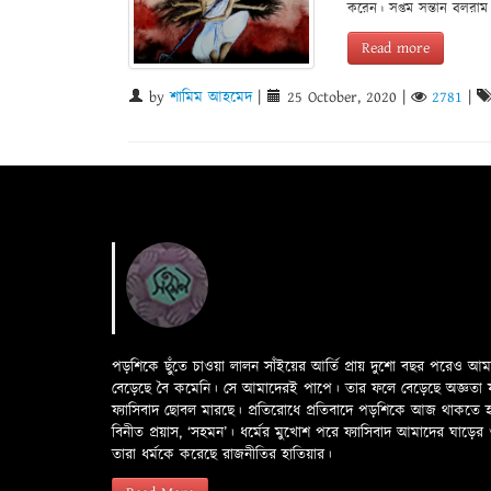
করেন। সপ্তম সন্তান বলরাম 
Read more
by
শামিম আহমেদ
|
25 October, 2020
|
2781
|
পড়শিকে ছুঁতে চাওয়া লালন সাঁইয়ের আর্তি প্রায় দুশো বছর পরেও আ
বেড়েছে বৈ কমেনি। সে আমাদেরই পাপে। তার ফলে বেড়েছে অজ্ঞতা ফলে 
ফ্যাসিবাদ ছোবল মারছে। প্রতিরোধে প্রতিবাদে পড়শিকে আজ থাকতে
বিনীত প্রয়াস, ‘সহমন’। ধর্মের মুখোশ পরে ফ্যাসিবাদ আমাদের ঘা
তারা ধর্মকে করেছে রাজনীতির হাতিয়ার।