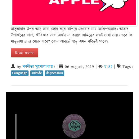
মাতৃভাষার উপর অন্য ভাষা জোর করে চাপিয়ে দেওয়ার নাম আধিপত্যবাদ। আবার
উপার্জনের ভাষা, জীবিকার ভাষা অর্জন না করলে অস্তিত্বের সঙ্কট দেখা দেয়। তবে কি
মাতৃভাষা ব্রাত্য থেকে যাবে? কোন আবর্তে পড়ে এমন ঘটতেই থাকে?
Read more
by
নবনীতা মুখোপাধ্যায়।
|
06 August, 2019
|
3187
|
Tags :
Language
suicide
depression