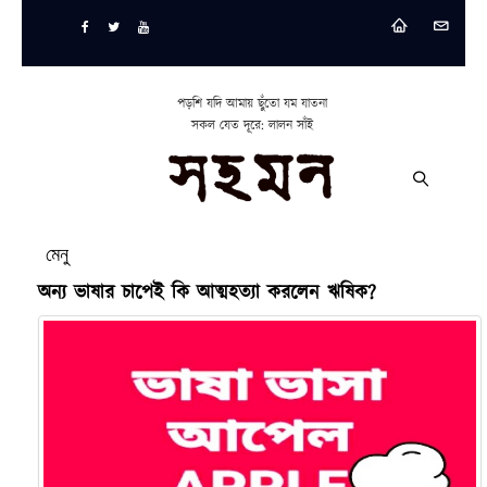
পড়শি যদি আমায় ছুঁতো যম যাতনা
সকল যেত দূরে: লালন সাঁই
মেনু
অন্য ভাষার চাপেই কি আত্মহত্যা করলেন ঋষিক?