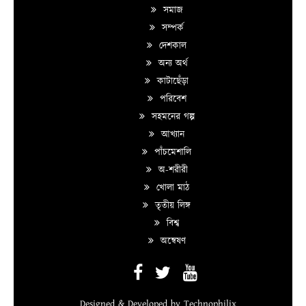
সমাজ
সম্পর্ক
দেশকাল
অন্য অর্থ
কাটাছেঁড়া
পরিবেশ
সহমনের গল্প
আখ্যান
পাঁচমেশালি
অ-শরীরী
খোলা মাঠ
তৃতীয় লিঙ্গ
বিশ্ব
অন্বেষণ
Designed & Developed by
Technophilix