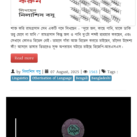
শাক্ত কবি রামপ্রসাদ সেন একটি পদে লিখছেন – “দূরে জল, কাছে পানি, মাকে ডাকি
তবু মেলে না মানি।” রামপ্রসাদ কিন্তু জল ও পানি দু’টো শব্দই ব্যবহার করছেন, এবং
সেখানে কোনও বিভেদ নেই। তাহলে যাঁরা আজ বিভেদ করতে চাইছেন, তাঁদের উদ্দেশ্য
কী? আসলে ভাষার ভিতরেও সূক্ষ অপরায়ন ঘটাতে চাইছে বিজেপি-আরএসএস।
Read more
by
নিলাশিস বসু
|
07 August, 2025
|
1563
|
Tags :
Linguistics
Otherisation of Language
Bengali
Bangladeshi