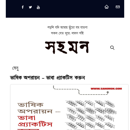
পড়শি যদি আমায় ছুঁতো যম যাতনা
সকল যেত দূরে: লালন সাঁই
মেনু
ভাষিক অপরায়ন – ভাবা প্র্যাকটিস করুন