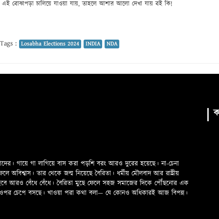
য। যদি এই বোঝাপড়া চালিয়ে যাওয়া যায়, তাহলে আশার আলো দেখা যায় বই কি!
Tags :
Losabha Elections 2024
INDIA
NDA
ক
মাদের। গায়ে গা লাগিয়ে বাস করা পড়শি বরং আরও দুরের হয়েছে। না-চেনা
অবিশ্বাস। তার থেকে জন্ম নিয়েছে বৈরিতা। ধর্মীয় মৌলবাদ আর রাষ্ট্রীয়
 হবে আরও বেঁধে বেঁধে। বৈরিতা মুছে ফেলে সহজ সমাজের দিকে পৌঁছনোর এক
ড়ের ওপর চেপে বসছে। খাওয়া পরা কথা বলা—­­ যে কোনও অধিকারই আজ বিপন্ন।