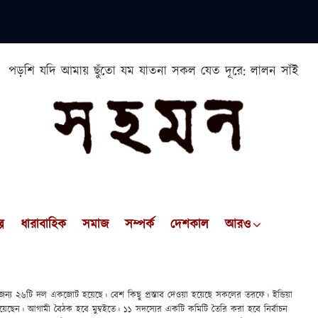
পড়শি যদি আমায় ছুঁতো যম যাতনা সকল যেত দূরে: লালন সাঁই
প
ধারাবাহিক
সমাজ
সম্পর্ক
দেশকাল
আরও
ক্ষার জন্য ২৬টি দল একজোট হয়েছে। বেশ কিছু প্রস্তাব দেওয়া হয়েছে সকলের তরফে। ইন্ডিয়া
য়েছেন। আগামী বৈঠক হবে মুম্বইতে। ১১ সদস্যের একটি কমিটি তৈরি করা হবে নির্বাচন