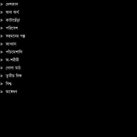
দেশকাল
অন্য অর্থ
কাটাছেঁড়া
পরিবেশ
সহমনের গল্প
আখ্যান
পাঁচমেশালি
অ-শরীরী
খোলা মাঠ
তৃতীয় লিঙ্গ
বিশ্ব
অন্বেষণ