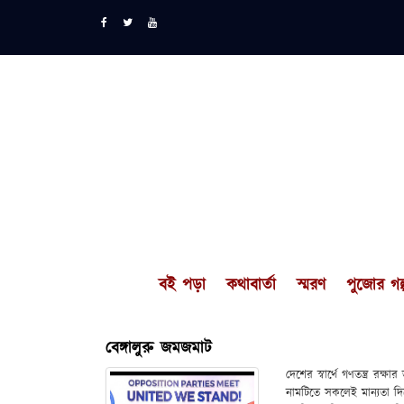
বই পড়া
কথাবার্তা
স্মরণ
পুজোর গল্
বেঙ্গালুরু জমজমাট
দেশের স্বার্থে গণতন্ত্র র
নামটিতে সকলেই মান্যতা দি