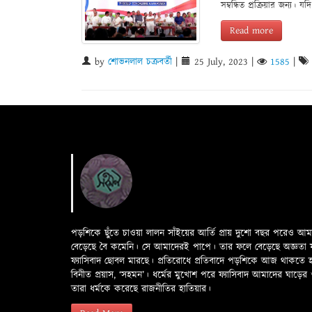
সম্বন্ধিত প্রক্রিয়ার জন্
Read more
by
শোভনলাল চক্রবর্তী
|
25 July, 2023
|
1585
|
পড়শিকে ছুঁতে চাওয়া লালন সাঁইয়ের আর্তি প্রায় দুশো বছর পরেও আ
বেড়েছে বৈ কমেনি। সে আমাদেরই পাপে। তার ফলে বেড়েছে অজ্ঞতা ফলে 
ফ্যাসিবাদ ছোবল মারছে। প্রতিরোধে প্রতিবাদে পড়শিকে আজ থাকতে
বিনীত প্রয়াস, ‘সহমন’। ধর্মের মুখোশ পরে ফ্যাসিবাদ আমাদের ঘা
তারা ধর্মকে করেছে রাজনীতির হাতিয়ার।