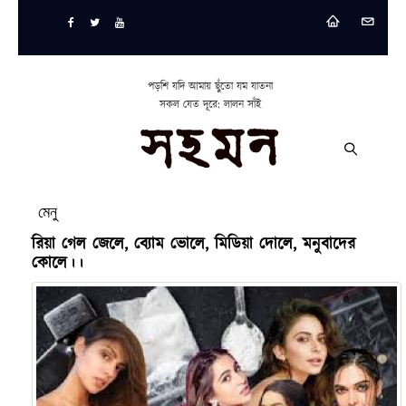
পড়শি যদি আমায় ছুঁতো যম যাতনা
সকল যেত দূরে: লালন সাঁই
মেনু
রিয়া গেল জেলে, ব্যোম ভোলে, মিডিয়া দোলে, মনুবাদের
কোলে।।