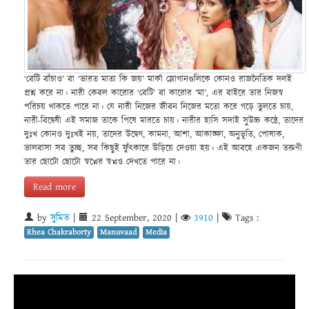
‘বেটি বাঁচাও’ বা ‘ভারত মাতা কি জয়’ মার্কা স্লোগানগুলিকে কোনও রাজনৈতিক দলই
প্রশ্ন করে না। নারী কেবল কারোর ‘বেটি’ বা কারোর ‘মা’, এর বাইরে তার নিজস্ব
পরিচয় থাকতে পারে না। যে নারী নিজের জীবন নিজের মতো করে গড়ে তুলতে চায়,
নারী-বিদ্বেষী এই সমাজ তাকে পিষে মারতে চায়। নারীর হাসি সদাই সুউচ্চ কন্ঠে, তাদের
দুঃখ কোনও দুঃখই নয়, তাদের উদ্বেগ, কামনা, আশা, আকাঙ্ক্ষা, অনুভূতি, পোষাক,
ভালবাসা সব তুচ্ছ, সব কিছুই ফুঁৎকারে উড়িয়ে দেওয়া হয়। এই আবহে একজন তরুণী
তার ছোটো ছোটো স্বপ্নের স্বপ্নও দেখতে পারে না।
Read more
by
সুমিত
|
22 September, 2020
|
3910
|
Tags :
Rhea Chakraborty
Manuvaad
Media