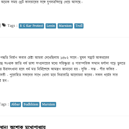
নেক সময় থ্রেট কালচারের সঙ্গে যুগলবন্দিত্বে ধেয়ে আসছে।
|
Tags :
R G Kar Protest
Lenin
Marxism
Troll
একটি পদ্ধতি নির্মাণ করার চেষ্টা আমরা দেখেছিলাম ১৫৮২ সালে। মুঘল সম্রাট আকবরের
 বহু সংখ্যক জাতি ধর্ম ভাষা সম্প্রদায়ের মধ্যে সহিষ্ণুতা ও পারস্পরিক সম্মান মর্যাদা গড়ে তুলতে
তে ইবাদৎখানা হলে ধর্ম মত নির্বিশেষে আমন্ত্রণ জানানো হয়। সুফি - সন্ত - পীর ফকির -
দরী - পুরোহিত সকলের সাথে খোলা মনে দিবারাত্রি আলোচনা করেন। সকল ধর্মের সার
্ট হন।
ags :
Akbar
Budhhism
Marxism
সাবধান! অশোক মুখোপাধ্যায়