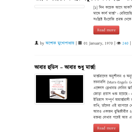
[১] দিন কয়েক আগে আকস্ম
মাঝে কার্ল মার্ক্স"। বেরি
সংশ্লিষ্ট ইংরেজি প্রবন্ধ থে
Read more
by
অশোক মুখোপাধ্যায়
|
01 January, 1970
|
240
আবার হুডিস – আবার শুধু মার্ক্স!
মার্ক্সবাদের অনুশীলন ও অ
রচনাবলি (Marx-Engels Gesam
এঙ্গেলস প্লেখানভ লেনিন স্তা
জোড়া প্রয়াস শুরু হয়েছে। এ
ইতিহাস সম্পূর্ণ অমার্ক্সবা
রাখি, তাঁদের এই ব্যাপার
আরও একজন বুদ্ধিজীবীর ২
বক্তব্য লেখার পরেই আর এক
Read more