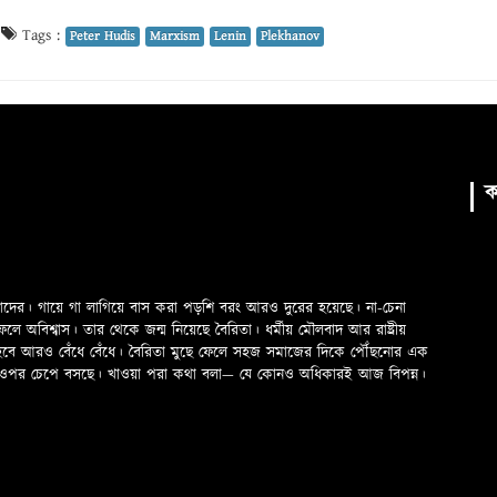
|
Tags :
Peter Hudis
Marxism
Lenin
Plekhanov
ক
মাদের। গায়ে গা লাগিয়ে বাস করা পড়শি বরং আরও দুরের হয়েছে। না-চেনা
অবিশ্বাস। তার থেকে জন্ম নিয়েছে বৈরিতা। ধর্মীয় মৌলবাদ আর রাষ্ট্রীয়
 হবে আরও বেঁধে বেঁধে। বৈরিতা মুছে ফেলে সহজ সমাজের দিকে পৌঁছনোর এক
ড়ের ওপর চেপে বসছে। খাওয়া পরা কথা বলা—­­ যে কোনও অধিকারই আজ বিপন্ন।