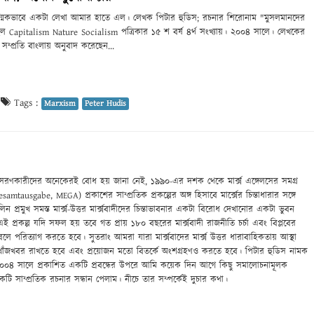
িকভাবে একটা লেখা আমার হাতে এল। লেখক পিটার হুডিস; রচনার শিরোনাম "মুসলমানদের
য়েছিল Capitalism Nature Socialism পত্রিকার ১৫ শ বর্ষ ৪র্থ সংখ্যায়। ২০০৪ সালে। লেখকের
কে সম্প্রতি বাংলায় অনুবাদ করেছেন...
|
Tags :
Marxism
Peter Hudis
নুসরণকারীদের অনেকেরই বোধ হয় জানা নেই, ১৯৯০-এর দশক থেকে মার্ক্স এঙ্গেলসের সমগ্র
tausgabe, MEGA) প্রকাশের সাম্প্রতিক প্রকল্পের অঙ্গ হিসাবে মার্ক্সের চিন্তাধারার সঙ্গে
লিন প্রমুখ সমস্ত মার্ক্স-উত্তর মার্ক্সবাদীদের চিন্তাভাবনার একটা বিরোধ দেখানোর একটা ভুবন
ই প্রকল্প যদি সফল হয় তবে গত প্রায় ১৮০ বছরের মার্ক্সবাদী রাজনীতি চর্চা এবং বিপ্লবের
দী বলে পরিত্যাগ করতে হবে। সুতরাং আমরা যারা মার্ক্সবাদের মার্ক্স উত্তর ধারাবাহিকতায় আস্থা
ে খোঁজখবর রাখতে হবে এবং প্রয়োজন মতো বিতর্কে অংশগ্রহণও করতে হবে। পিটার হুডিস নামক
০০৪ সালে প্রকাশিত একটি প্রবন্ধের উপরে আমি কয়েক দিন আগে কিছু সমালোচনামূলক
টি সাম্প্রতিক রচনার সন্ধান পেলাম। নীচে তার সম্পর্কেই দুচার কথা।