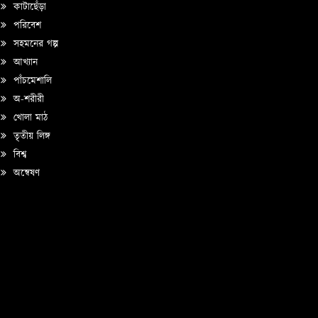
কাটাছেঁড়া
পরিবেশ
সহমনের গল্প
আখ্যান
পাঁচমেশালি
অ-শরীরী
খোলা মাঠ
তৃতীয় লিঙ্গ
বিশ্ব
অন্বেষণ