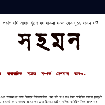
পড়শি যদি আমায় ছুঁতো যম যাতনা সকল যেত দূরে: লালন সাঁই
প
ধারাবাহিক
সমাজ
সম্পর্ক
দেশকাল
আরও
খন আক্রমণের ভাষা হিসেবে বিভিন্নমাত্রিক গালাগালি তথা অপ কিম্বা অবিহিত ভাষার ফুলঝুরি
া করলেই ধেয়ে আসছে আক্রমণের ভাষা হিসেবে অশ্লীল, অশিষ্ট, অবিহিত কিম্বা অপশব্দের