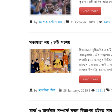
তুফান। এই ভাষিক আক্রমণ অ
Read more
by
অশোক চট্টোপাধ্যায়
|
21 October, 2024
|
1422
মতান্ধতা নয় : চাই সংশয়
চিন্তাভাবনা দৃষ্টিভঙ্গির 
রাজত্বকালে। তাঁর সাম্রাজ্যে
প্রয়াসী হন। ফতেপুর সিক্রি
দরবেশ - যাজক - ঋষি - পা
সত্যকে উপলব্ধি করতে সচেষ
Read more
by
মালবিকা মিত্র
|
28 January, 2025
|
1221
|
T
মার্ক্স ও মার্ক্সবাদ সম্পর্কে নতুন বিজ্ঞাপন হইতে 