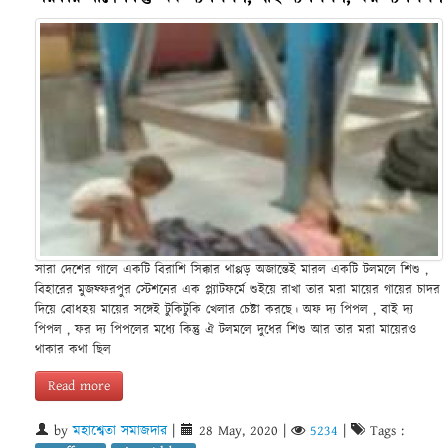
সারা দেশের গালে একটি বিরাশি সিক্কার থাপ্পড় অজান্তেই মারল একটি টলমলে শিশু ,
বিহারের মুজফ্ফরপুর স্টেশনের এক প্ল্যাটফর্মে শুইয়ে রাখা তার মরা মায়ের গায়ের চাদর
দিয়ে বোধহয় মায়ের সঙ্গেই টুকিটুকি খেলার চেষ্টা করছে। অফ দ্য পিপল , বাই দ্য
পিপল , ফর দ্য পিপলের মধ্যে কিন্তু ঐ টলমলে দুধের শিশু আর তার মরা মায়েরও
থাকার কথা ছিল
Read more
by
মহাশ্বেতা সমাজদার
|
28 May, 2020
|
5234
|
Tags :