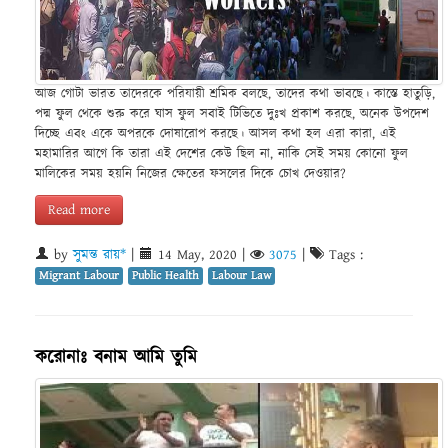
আজ গোটা ভারত তাদেরকে পরিযায়ী শ্রমিক বলছে, তাদের কথা ভাবছে। কাস্তে হাতুড়ি,
পদ্ম ফুল থেকে শুরু করে ঘাস ফুল সবাই টিভিতে দুঃখ প্রকাশ করছে, অনেক উপদেশ
দিচ্ছে এবং একে অপরকে দোষারোপ করছে। আসল কথা হল এরা কারা, এই
মহামারির আগে কি তারা এই দেশের কেউ ছিল না, নাকি সেই সময় কোনো ফুল
মালিকের সময় হয়নি নিজের ক্ষেতের ফসলের দিকে চোখ দেওয়ার?
Read more
by
সুমন্ত রায়*
|
14 May, 2020
|
3075
|
Tags :
Migrant Labour
Public Health
Labour Law
করোনাঃ বনাম আমি তুমি