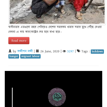
স্বাধীনতার এতগুলো বছর পেরিয়েও দেশের সবরকম খাবার সবার মুখে পৌঁছে দেওয়া
গেলনা।এ দায় কার?রাষ্ট্রের।সব মনে রাখা হবে।
Read more
by
সন্দীপন নন্দী
|
26 June, 2020
|
3297
|
Tags :
lockdown
hunger
migrant labour