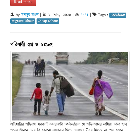
Read more
by
মনসুর মণ্ডল
|
31 May, 2020
|
2631
|
Tags :
Lockdown
Migrant labour
Cheap Labour
পরিযায়ী স্বপ্ন ও স্বপ্নভঙ্গ
অতিমারির অছিলায় সরকারি-অসরকারি কর্মকর্তাদের যে অতি-আচার নামিয়ে আনা হ’ল
ওদের জীবনে, তার কি কোনো প্রয়োজন ছিল? এপ্রশ্নের উত্তর মিলবে না, ওরা জেনে