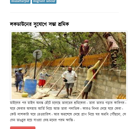
muzaffarpur
migrant labour
লকডাউনের সুযোগে সস্তা শ্রমিক
মাইলের পর মাইল অনন্ত হেঁটে চলেছে ভারতের শ্রমিকেরা। তারা ভারত গড়ার কারিগর।
ঘরে ফেরার অসহায় আর্তি নিয়ে আজ তারা পদাতিক। কারও নিথর দেহে ঘরে ফেরা।
কেউ লাশকাটা ঘরে বেওয়ারিশ। আর অবশেষে দেহে প্রাণ নিয়ে ঘর অবধি পৌঁছনো, সে
যেন ভাঙচুর হয়ে যাওয়া দেহ-মনের পরম ক্ষান্তি।