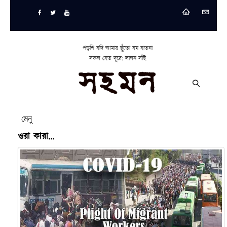
পড়শি যদি আমায় ছুঁতো যম যাতনা
সকল যেত দূরে: লালন সাঁই
মেনু
ওরা কারা…