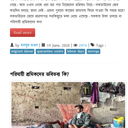
গেছে। আর এখান থেকে ওরা ভয় পায় নিজেদের ভবিষ্যৎ নিয়ে। লকডাউনের জের
কতদিন চলবে, জানা নেই। ওদের পুরনো কাজের জায়গায় ফিরে যাওয়া কি সহজ হবে?
লকডাউনের জেরে ব্যবসাপত্র সবকিছুতে মন্দা নেমে এসেছে। সরকার টাকা ঢালবে না
পরিযায়ী শ্রমিকদের কথা
Read more
by
মনসুর মণ্ডল
|
19 June, 2020
|
2974
|
Tags :
migrant labour
quarantine centre
labour days
mnrega
পরিযায়ী শ্রমিকদের ভবিতব‍্য কি?