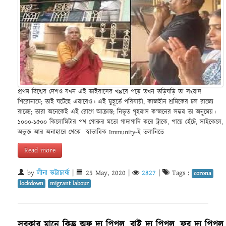
প্রথম বিশ্বের দেশও যখন এই ভাইরাসের খপ্পরে পড়ে তখন তড়িঘড়ি তা সংবাদ
শিরোনামে; তাই ঘটেছে এবারেও। এই মুহূর্তে পরিযায়ী, কাজহীন শ্রমিকের ঢল রাজ্যে
রাজ্যে; তারা অনেকেই এই রোগে আক্রান্ত; নিভৃত গৃহবাস ক’জনের সম্ভব তা অনুমেয়।
১০০০-১৫০০ কিলোমিটার পথ গোরুর মতো গাদাগাদি করে ট্রাকে, পায়ে হেঁটে, সাইকেলে,
অভুক্ত আর অনাহারে থেকে স্বাভাবিক Immunity-ই তলানিতে
Read more
by
লীনা ভট্টাচার্য্য
|
25 May, 2020
|
2827
|
Tags :
corona
lockdown
migrant labour
সরকার মানে কিন্তু অফ দ্য পিপল, বাই দ্য পিপল, ফর দ্য পিপল