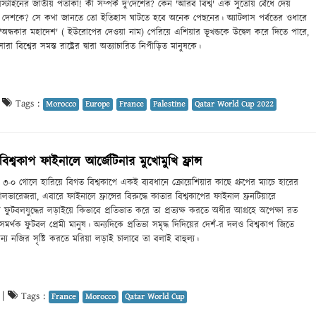
েস্টাইনের জাতীয় পতাকা! কী সম্পর্ক দু'দেশের? কেন 'আরব বিশ্ব' এক সুতোয় বেঁধে দেয়
া দেশকে? সে কথা জানতে তো ইতিহাস ঘাটতে হবে অনেক পেছনের। অ্যাটলাস পর্বতের ওধারে
অন্ধকার মহাদেশ' ( ইউরোপের দেওয়া নাম) পেরিয়ে এশিয়ার ভূখন্ডকে উদ্বেল করে দিতে পারে,
রা বিশ্বের সমস্ত রাষ্ট্রের দ্বারা অত্যাচারিত নিপীড়িত মানুষকে।
|
Tags :
Morocco
Europe
France
Palestine
Qatar World Cup 2022
শ্বকাপ ফাইনালে আর্জেটিনার মুখোমুখি ফ্রান্স
৩-০ গোলে হারিয়ে বিগত বিশ্বকাপে একই ব্যবধানে ক্রোয়েশিয়ার কাছে গ্রুপের ম্যাচে হারের
ারেজরা, এবারে ফাইনালে ফ্রান্সের বিরুদ্ধে কাতার বিশ্বকাপের ফাইনাল ফ্রনটিয়ারে
র ফুটবলযুদ্ধের লড়াইয়ে কিভাবে প্রতিভাত করে তা প্রত্যক্ষ করতে অধীর আগ্রহে অপেক্ষা রত
র সমর্থক ফুটবল প্রেমী মানুষ। অন্যদিকে প্রতিভা সমৃদ্ধ দিদিয়ের দেশঁ-র দলও বিশ্বকাপ জিতে
নন্য নজির সৃষ্টি করতে মরিয়া লড়াই চালাবে তা বলাই বাহুল্য।
|
Tags :
France
Morocco
Qatar World Cup