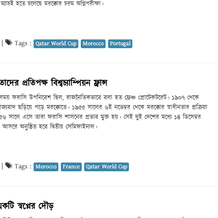
ে ম্যাচই হতে চলেছে মরক্কোর চরম অগ্নিপরীক্ষা।
|
Tags :
Qatar World Cup
Morocco
Portugal
র প্রতিপক্ষ বিশ্বচ্যাম্পিয়ন ফ্রান্স
ময় ফরাসি উপনিবেশ ছিল, রাজনৈতিকভাবে বলা হত ফ্রেঞ্চ প্রোটেকটরেট। ১৯০৭ থেকে
াজ্যবাদ ছড়িয়ে পড়ে মরক্কোতে। ১৯৫৫ সালের ৬ই নভেম্বর থেকে মরক্কোর স্বাধীনতার প্রক্রিয়া
৯৫৬ সালে এসে তারা ফরাসি শাসনের প্রভাব মুক্ত হয়। সেই দুই দেশের মধ্যে ১৪ ডিসেম্বর
র আসরে অনুষ্ঠিত হবে দ্বিতীয় সেমিফাইনাল।
|
Tags :
Morocco
France
Qatar World Cup
টি স্বপ্নের দৌড়