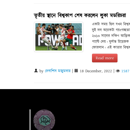
তৃতীয় স্থানে বিশ্বকাপ শেষ করলেন লুকা মডরিচরা
একটা সময় ছিল যখন বিশ্বকাপ
দুই দল অনেকটা গয়ংগচ্ছভাব
২০১০ সালের দক্ষিণ আফ্রিকা 
পাল্টে দেয়। দুর্দান্ত উত্
ফোরলান। এই কাতার বিশ্বকা
Read more
by
দেবাশিস মজুমদার
|
18 December, 2022
|
1587