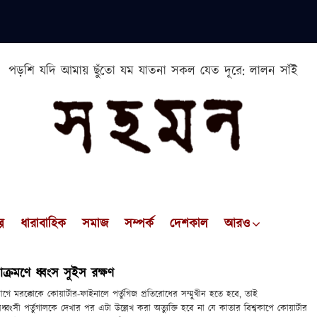
পড়শি যদি আমায় ছুঁতো যম যাতনা সকল যেত দূরে: লালন সাঁই
প
ধারাবাহিক
সমাজ
সম্পর্ক
দেশকাল
আরও
আক্রমণে ধ্বংস সুইস রক্ষণ
 মরক্কোকে কোয়ার্টার-ফাইনালে পর্তুগিজ প্রতিরোধের সম্মুখীন হতে হবে, তাই
বিধ্বংসী পর্তুগালকে দেখার পর এটা উল্লেখ করা অত্যুক্তি হবে না যে কাতার বিশ্বকাপে কোয়ার্টার