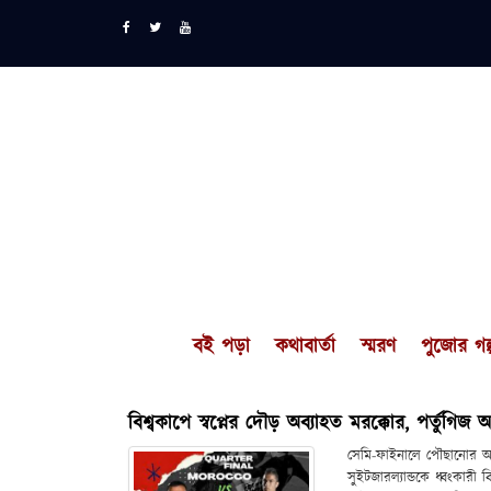
বই পড়া
কথাবার্তা
স্মরণ
পুজোর গল্
বিশ্বকাপে স্বপ্নের দৌড় অব্যাহত মরক্কোর, পর্তুগিজ 
সেমি-ফাইনালে পৌছানোর আগে
সুইটজারল্যান্ডকে ধ্বংকারী 