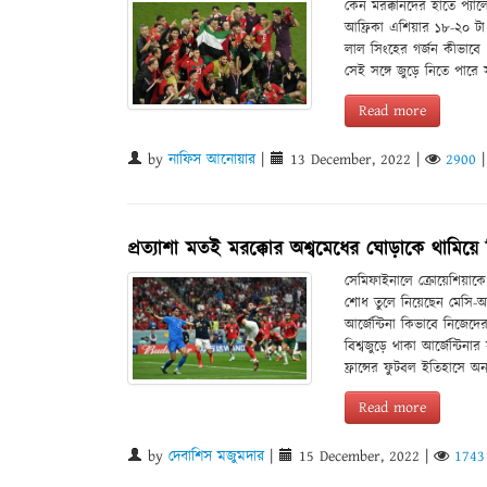
কেন মরক্কানদের হাতে প্যাল
আফ্রিকা এশিয়ার ১৮-২০ ট
লাল সিংহের গর্জন কীভাবে '
সেই সঙ্গে জুড়ে নিতে পারে সা
Read more
by
নাফিস আনোয়ার
|
13 December, 2022
|
2900
প্রত্যাশা মতই মরক্কোর অশ্বমেধের ঘোড়াকে থামিয়ে বি
সেমিফাইনালে ক্রোয়েশিয়াকে 
শোধ তুলে নিয়েছেন মেসি-আলভ
আর্জেন্টিনা কিভাবে নিজেদে
বিশ্বজুড়ে থাকা আর্জেন্টিনা
ফ্রান্সের ফুটবল ইতিহাসে অ
Read more
by
দেবাশিস মজুমদার
|
15 December, 2022
|
1743