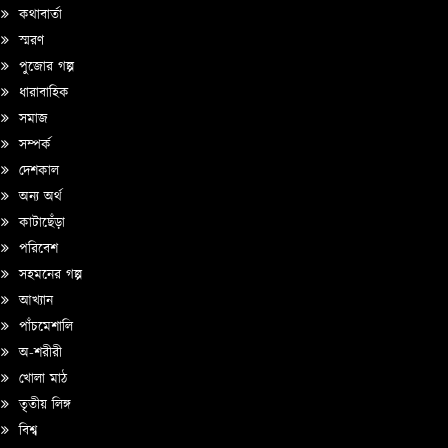
কথাবার্তা
স্মরণ
পুজোর গল্প
ধারাবাহিক
সমাজ
সম্পর্ক
দেশকাল
অন্য অর্থ
কাটাছেঁড়া
পরিবেশ
সহমনের গল্প
আখ্যান
পাঁচমেশালি
অ-শরীরী
খোলা মাঠ
তৃতীয় লিঙ্গ
বিশ্ব