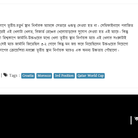
ে তৃতীয়-চতুর্থ স্থান নির্ধারক ম্যাচকে সেভাবে গুরুত্ব দেওয়া হত না। সেমিফাইনালে পরাজিত
েই এই খেলাটা খেলত, রিজার্ভ বেঞ্চের খেলোয়াড়দের সুযোগ দেওয়া হত এই ম্যাচে। কিন্তু
বিশ্বকাপে জার্মানি-উরুগুয়ের মধ্যে খেলা তৃতীয় স্থান নির্ণায়ক ম্যাচ এই খেলার সংজ্ঞাটাই
তেজক সেই ম্যাচ জার্মানি জিতেছিল ৩-২ গোলে কিন্তু মন জয় করে নিয়েছিলেন উরুগুয়ের দিয়েগো
পের ক্রোয়েশিয়া-মরক্কো তৃতীয় স্থান নির্ণায়ক ম্যাচও এক অনন্য উচ্চতায় পৌছালো।
|
Tags :
Croatia
Morocco
3rd Position
Qatar World Cup
ক