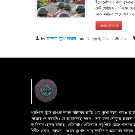
ইন্দোনেশিয়ায় বসে বুদ্ধবাবু
সেই গোষ্ঠীকে নন্দীগ্রাম
কর্দম-মন্থনের শেষে একদ
Read more
by
অশোক মুখোপাধ্যায়
|
02 April, 2021
|
4321
|
পড়শিকে ছুঁতে চাওয়া লালন সাঁইয়ের আর্তি প্রায় দুশো বছর পরেও আ
বেড়েছে বৈ কমেনি। সে আমাদেরই পাপে। তার ফলে বেড়েছে অজ্ঞতা ফলে 
ফ্যাসিবাদ ছোবল মারছে। প্রতিরোধে প্রতিবাদে পড়শিকে আজ থাকতে
বিনীত প্রয়াস, ‘সহমন’। ধর্মের মুখোশ পরে ফ্যাসিবাদ আমাদের ঘা