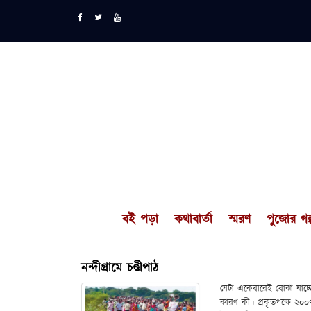
বই পড়া
কথাবার্তা
স্মরণ
পুজোর গল্
নন্দীগ্রামে চণ্ডীপাঠ
যেটা একেবারেই বোঝা যাচ্
কারণ কী। প্রকৃতপক্ষে ২০০৭