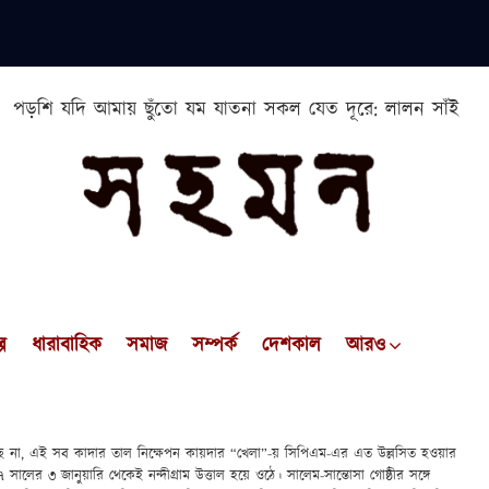
পড়শি যদি আমায় ছুঁতো যম যাতনা সকল যেত দূরে: লালন সাঁই
প
ধারাবাহিক
সমাজ
সম্পর্ক
দেশকাল
আরও
ছে না, এই সব কাদার তাল নিক্ষেপন কায়দার “খেলা”-য় সিপিএম-এর এত উল্লসিত হওয়ার
 সালের ৩ জানুয়ারি থেকেই নন্দীগ্রাম উত্তাল হয়ে ওঠে। সালেম-সান্তোসা গোষ্ঠীর সঙ্গে