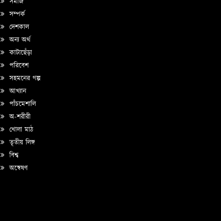
সমাজ
সম্পর্ক
দেশকাল
অন্য অর্থ
কাটাছেঁড়া
পরিবেশ
সহমনের গল্প
আখ্যান
পাঁচমেশালি
অ-শরীরী
খোলা মাঠ
তৃতীয় লিঙ্গ
বিশ্ব
অন্বেষণ