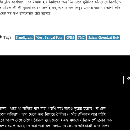
 কী চুক্তি করেছিলেন, কেমিক্যাল হাব নির্মাণের জন্য চিন থেকে দুর্নীতির অভিযোগে বিতাড়িত
ে সেজ মাফিক কী কী সুবিধা দেবেন বলেছিলেন, তার অনেক কিছুই এখনও অজানা। আশা করি
িন সেই সব তথ্য জনগোচরে উঠে আসবে।
Tags :
Nandigram
West Bengal Polls
CPIM
TMC
Salem Chemical Hub
ক
মাদের। গায়ে গা লাগিয়ে বাস করা পড়শি বরং আরও দুরের হয়েছে। না-চেনা
অবিশ্বাস। তার থেকে জন্ম নিয়েছে বৈরিতা। ধর্মীয় মৌলবাদ আর রাষ্ট্রীয়
 হবে আরও বেঁধে বেঁধে। বৈরিতা মুছে ফেলে সহজ সমাজের দিকে পৌঁছনোর এক
ড়ের ওপর চেপে বসছে। খাওয়া পরা কথা বলা—­­ যে কোনও অধিকারই আজ বিপন্ন।