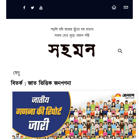
পড়শি যদি আমায় ছুঁতো যম যাতনা
সকল যেত দূরে: লালন সাঁই
মেনু
বিতর্ক : জাত ভিত্তিক জনগণনা