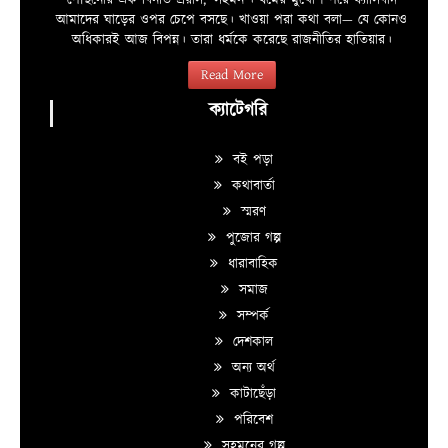
পৌঁছনোর এক বিনীত প্রয়াস, ‘সহমন’। ধর্মের মুখোশ পরে ফ্যাসিবাদ
আমাদের ঘাড়ের ওপর চেপে বসছে। খাওয়া পরা কথা বলা—­­ যে কোনও
অধিকারই আজ বিপন্ন। তারা ধর্মকে করেছে রাজনীতির হাতিয়ার।
Read More
ক্যাটেগরি
বই পড়া
কথাবার্তা
স্মরণ
পুজোর গল্প
ধারাবাহিক
সমাজ
সম্পর্ক
দেশকাল
অন্য অর্থ
কাটাছেঁড়া
পরিবেশ
সহমনের গল্প