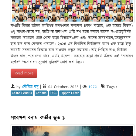
সম্প্রতি বিহার তাঁদের জাতিগত জনগণনার ফলাফল প্রকাশ করেছে, শুরু হয়েছে বিতর্ক।
শুধু সাধারণভাবে নয়, জাতিগত জনগণনা প্রতি দশ বছর করলে অনেক সংখ্যাতত্ত্ববিদই
সহজেই সমাজের ছোট থেকে বড়ো বিভাজনগুলো এবং তাদের ক্রমবর্ধমান/ক্রমহ্রাসমান
হার বার করে ফেলতে পারতেন। ২০২৪ এর নির্ধারিত নির্বাচনের আগে এক বড়ো ইস্যু
কায়েমী সরকারের বিরুদ্ধে চলে যাওয়ার প্রভুত সম্ভাবনা। তাই পিছিয়ে দাও, নির্বাচন
উৎরে যাক, পরে দেখা যাবে, এটাই উদ্দেশ্য। সবচেয়ে বড়ো প্রশ্নটা উঠতো এই "সাধারণ
বর্গের" "অসাধারণ সুযোগ সুবিধা" ভোগ করা নিয়ে।
Read more
by
সৌমিত্র বসু
|
04 October, 2023
|
1972
|
Tags :
Caste Census
Census
OBC
Upper Caste
সংরক্ষণ বনাম কর্তার ভূত ১