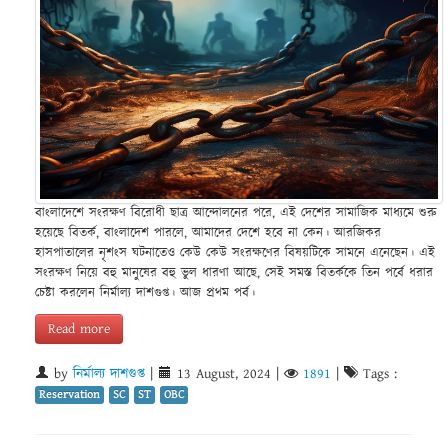
বাংলাদেশে সংরক্ষণ বিরোধী ছাত্র আন্দোলনের পরে, এই দেশের সামাজিক মাধ্যমে শুরু
হয়েছে বিতর্ক, বাংলাদেশ পারলে, আমাদের দেশে হবে না কেন। আরজিকর
হাসপাতালের নৃশংস ঘটনাতেও কেউ কেউ সংরক্ষণের বিষয়টিকে সামনে এনেছেন। এই
সংরক্ষণ নিয়ে বহু মানুষের বহু ভুল ধারণা আছে, সেই সমস্ত বিতর্ককে তিন পর্বে ধরার
চেষ্টা করলেন নির্মাল্য দাশগুপ্ত। আজ প্রথম পর্ব।
Read more
by
নির্মাল্য দাশগুপ্ত
|
13 August, 2024
|
1891
|
Tags :
Reservation
SC
ST
OBC