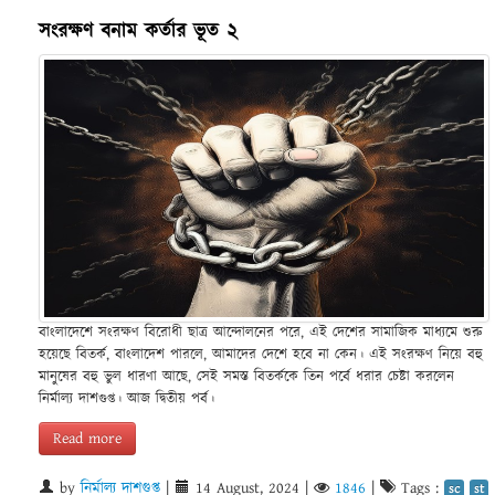
সংরক্ষণ বনাম কর্তার ভূত ২
বাংলাদেশে সংরক্ষণ বিরোধী ছাত্র আন্দোলনের পরে, এই দেশের সামাজিক মাধ্যমে শুরু
হয়েছে বিতর্ক, বাংলাদেশ পারলে, আমাদের দেশে হবে না কেন। এই সংরক্ষণ নিয়ে বহু
মানুষের বহু ভুল ধারণা আছে, সেই সমস্ত বিতর্ককে তিন পর্বে ধরার চেষ্টা করলেন
নির্মাল্য দাশগুপ্ত। আজ দ্বিতীয় পর্ব।
Read more
by
নির্মাল্য দাশগুপ্ত
|
14 August, 2024
|
1846
|
Tags :
sc
st