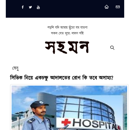
পড়শি যদি আমায় ছুঁতো যম যাতনা
সকল যেত দূরে: লালন সাঁই
মেনু
সিভিক নিয়ে একচক্ষু আদালতের রোগ কি তবে অসাম্য?