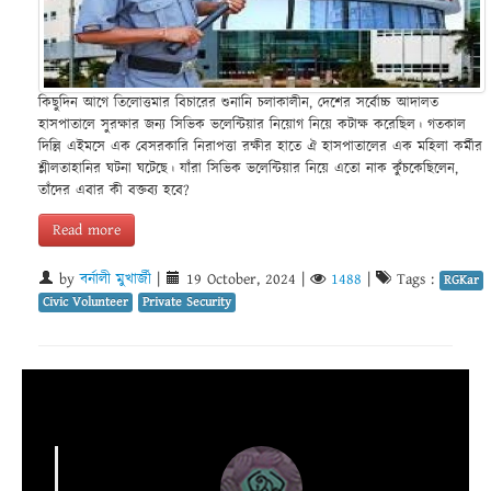
কিছুদিন আগে তিলোত্তমার বিচারের শুনানি চলাকালীন, দেশের সর্বোচ্চ আদালত
হাসপাতালে সুরক্ষার জন্য সিভিক ভলেন্টিয়ার নিয়োগ নিয়ে কটাক্ষ করেছিল। গতকাল
দিল্লি এইমসে এক বেসরকারি নিরাপত্তা রক্ষীর হাতে ঐ হাসপাতালের এক মহিলা কর্মীর
শ্লীলতাহানির ঘটনা ঘটেছে। যাঁরা সিভিক ভলেন্টিয়ার নিয়ে এতো নাক কুঁচকেছিলেন,
তাঁদের এবার কী বক্তব্য হবে?
Read more
by
বর্নালী মুখার্জী
|
19 October, 2024
|
1488
|
Tags :
RGKar
Civic Volunteer
Private Security