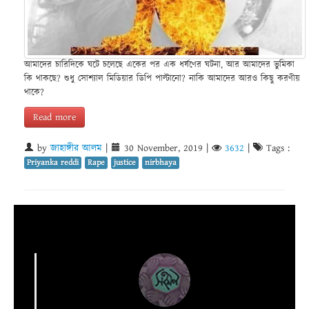
আমাদের চারিদিকে ঘটে চলেছে একের পর এক ধর্ষণের ঘটনা, আর আমাদের ভুমিকা
কি থাকছে? শুধু সোশ্যাল মিডিয়ার ডিপি পাল্টানো? নাকি আমাদের আরও কিছু করণীয়
থাকে?
Read more
by
জাহাঙ্গীর আলম
|
30 November, 2019
|
3632
|
Tags :
Priyanka reddi
Rape
justice
nirbhaya