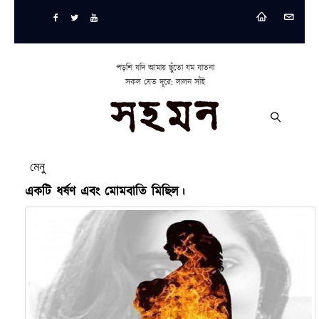
পড়শি যদি আমায় ছুঁতো যম যাতনা
সকল যেত দূরে: লালন সাঁই
মেনু
একটি ধর্ষণ এবং মোমবাতি মিছিল।