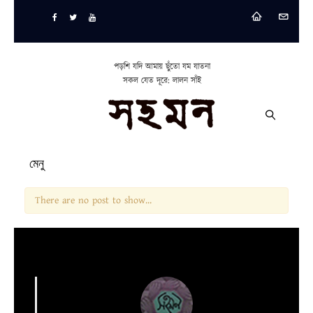
পড়শি যদি আমায় ছুঁতো যম যাতনা
সকল যেত দূরে: লালন সাঁই
মেনু
There are no post to show...