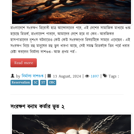
বাংলাদেশে সংরক্ষণ বিরোধী ছাত্র আন্দোলনের পরে, এই দেশের সামাজিক মাধ্যমে শুরু
হয়েছে বিতর্ক, বাংলাদেশ পারলে, আমাদের দেশে হবে না কেন। আরজিকর
হাসপাতালের নৃশংস ঘটনাতেও কেউ কেউ সংরক্ষণের বিষয়টিকে সামনে এনেছেন। এই
সংরক্ষণ নিয়ে বহু মানুষের বহু ভুল ধারণা আছে, সেই সমস্ত বিতর্ককে তিন পর্বে ধরার
চেষ্টা করলেন নির্মাল্য দাশগুপ্ত। আজ প্রথম পর্ব।
Read more
by
নির্মাল্য দাশগুপ্ত
|
13 August, 2024
|
1897
|
Tags :
Reservation
SC
ST
OBC
সংরক্ষণ বনাম কর্তার ভূত ২