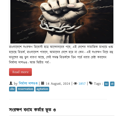
বাংলাদেশে সংরক্ষণ বিরোধী ছাত্র আন্দোলনের পরে, এই দেশের সামাজিক মাধ্যমে শুরু
হয়েছে বিতর্ক, বাংলাদেশ পারলে, আমাদের দেশে হবে না কেন। এই সংরক্ষণ নিয়ে বহু
মানুষের বহু ভুল ধারণা আছে, সেই সমস্ত বিতর্ককে তিন পর্বে ধরার চেষ্টা করলেন
নির্মাল্য দাশগুপ্ত। আজ দ্বিতীয় পর্ব।
Read more
by
নির্মাল্য দাশগুপ্ত
|
14 August, 2024
|
1857
|
Tags :
sc
st
obc
reservation
agitation
সংরক্ষণ বনাম কর্তার ভূত ৩