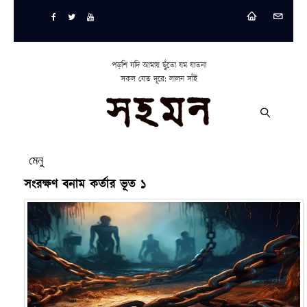
পড়শি যদি আমায় ছুঁতো যম যাতনা
সকল যেত দূরে: লালন সাঁই
মেনু
সংরক্ষণ বনাম কর্তার ভূত ১