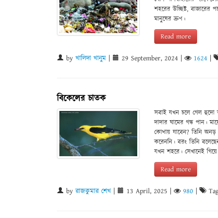
শহরের উচ্ছিষ্ট, বাজারের 
মানুষের ভ্রুণ।
Read more
by
খালিদা খানুম
|
29 September, 2024
|
1624
|
বিকেলের চাতক
সবাই যখন চলে গেল হুদো আল
দাদার ঘামের গন্ধ পান। 
কোথায় যাবেন? তিনি অনড়। 
করেননি। বরং তিনি বলেছেন
যখন শহরে। সেখানেই গিয়ে
Read more
by
রাজকুমার শেখ
|
13 April, 2025
|
980
|
Tag