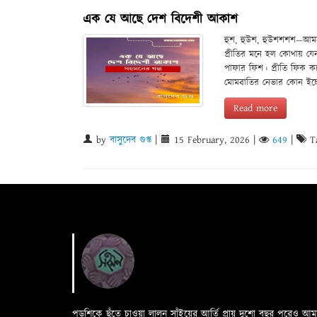
এক যে আছে দেশ বিদেশী আকাশ
হুশ, হুউশ, হুউশশশশ—আমন
প্রীতির মনে হল কোথায় য
পাফার ফিশ। প্রীতি ফিক ক
মোমবাতির নেভার কোন ইচ্ছে
Read more
by
বাসুদেব গুপ্ত
|
15 February, 2026
|
649
|
Ta
পড়শিকে ছুঁতে চাওয়া লালন সাঁইয়ের আর্তি প্রায় দুশো বছর পরেও আ