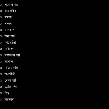
পুজোর গল্প
ধারাবাহিক
সমাজ
সম্পর্ক
দেশকাল
অন্য অর্থ
কাটাছেঁড়া
পরিবেশ
সহমনের গল্প
আখ্যান
পাঁচমেশালি
অ-শরীরী
খোলা মাঠ
তৃতীয় লিঙ্গ
বিশ্ব
অন্বেষণ