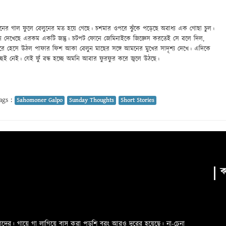
ের গাল ফুলে বেলুনের মত হয়ে গেছে। চশমার ওপরে ঝুঁকে পড়েছে অবাধ্য এক গোছা চুল।
েন দেখেছে এরকম একটি জন্তু। চটপট ফোনে জেমিনাইকে জিজ্ঞেস করতেই সে বলে দিল,
রে হেসে উঠল পাফার ফিশ আকা বেলুন মাছের সঙ্গে আমনের মুখের সাদৃশ্য দেখে। এদিকে
ই নেই। যেই ফুঁ বন্ধ হচ্ছে অমনি আবার ফুরফুর করে জ্বলে উঠছে।
gs :
Sahomoner Galpo
Sunday Thoughts
Short Stories
ক
মাদের। গায়ে গা লাগিয়ে বাস করা পড়শি বরং আরও দুরের হয়েছে। না-চেনা