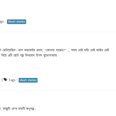
gs :
Short stories
ে বেরিয়েছিল। বাস কন্ডাকটর বলল, “কোথায় যাবেন?” ... সময় নেই ঘন্টা নেই আইন নেই
নিয়ে ৩টি ছোট গল্প লিখলেন উপল মুখোপাধ্যায়
5
|
Tags :
short stories
ফাল্গুনী দে'র চারটি অণুগল্প।