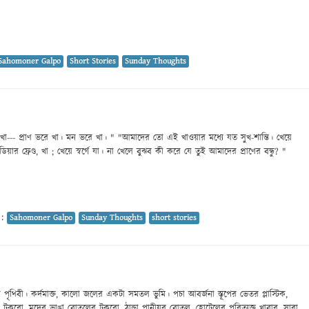
Sahomoner Galpo
Short Stories
Sunday Thoughts
া--- প্রাণ ভরে খা। মন ভরে খা। " "আমাদের তো এই খাওয়ার মধ্যে যত সুখ-শান্তি। খেয়ে
ার ফ্রেণ্ড, খা ; খেয়ে স্বর্গে যা। না খেলে বুঝব কী করে যে তুই আমাদের প্রাণের বন্ধু? "
 :
Sahomoner Galpo
Sunday Thoughts
short stories
থিবী। কর্দমাক্ত, কালো জলের একটা সমতল ভুমি। পচা আবর্জনা স্তূপের ভেতর প্লাস্টিক,
র টুকরো, মদের ভাঙা বোতলের টুকরো, ঠান্ডা পানীয়র বোতল, হোটেলের পরিত্যক্ত খাবার, সারা