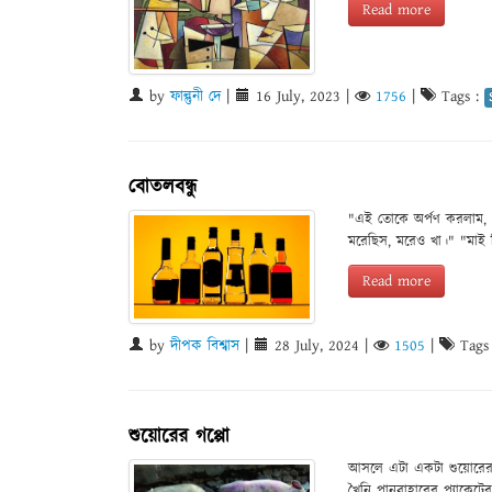
Read more
by
ফাল্গুনী দে
|
16 July, 2023
|
1756
|
Tags :
বোতলবন্ধু
"এই তোকে অর্পণ করলাম, খ
মরেছিস, মরেও খা।" "মাই ডিয়
Read more
by
দীপক বিশ্বাস
|
28 July, 2024
|
1505
|
Tags
শুয়োরের গপ্পো
আসলে এটা একটা শুয়োরের পৃ
খৈনি পানবাহারের প্যাকেটে