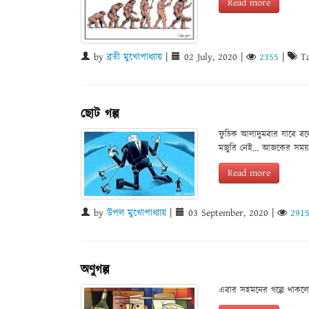
Read more
by
ব্রতী মুখোপাধ্যায়
|
02 July, 2020
|
2355
|
Ta
ছোট গল্প
ফুচিক আলাদুমবার যাবে বল
মজুরি নেই... আজকের সময় 
Read more
by
উপল মুখোপাধ্যায়
|
03 September, 2020
|
291
অণুগল্প
এবার সহমনের গল্পে থাকলো, 