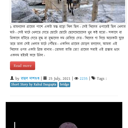
১ বামনদের গ্রামের পাশে একটা মস্ত বড়ো ঝিল ছিল। সেই ঝিলের ওপারেই ছিল খেলার
মাঠ। সেই মাঠে খেলতে যেতে ছোটো ছোটো ছেলেমেয়েদের খুব কষ্ট হতো। সকালে বা
বিকালে হাঁটতে যেতে বূদ্ধ বা বূদ্ধাদের দম বেরিয়ে যেত। ঝিলের গা দিয়ে অনেকটা ঘুরে
তবে তারা সেই খেলার মাঠে পৌঁছত। একদিন গ্রামের মোড়ল বললেন, আমরা এই
ঝিলের ওপর একটা ব্রিজ বানাব। তোমরা রাজি তো? গ্রামের সবাই এই প্রস্তাব শুনে
একদম হইচই করে উঠল।
Read more
by
রাহুল দাশগুপ্ত
|
25 July, 2021
|
2235
|
Tags :
Short Story by Rahul Dasgupta
bridge