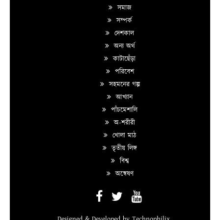
সমাজ
সম্পর্ক
দেশকাল
অন্য অর্থ
কাটাছেঁড়া
পরিবেশ
সহমনের গল্প
আখ্যান
পাঁচমেশালি
অ-শরীরী
খোলা মাঠ
তৃতীয় লিঙ্গ
বিশ্ব
অন্বেষণ
Designed & Developed by
Technophilix