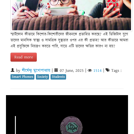
স্মার্টফোন কীভাবে কিশোর-কিশোরীদের জীবনকে প্রভাবিত করছে? এই ডিজিটাল যুগে
তাদের মানসিক স্বাস্থ্য ও সামগ্রিক সুস্থতার ওপর এর কী প্রভাব? আর কীভাবে আমরা
এই প্রযুক্তিকে নিয়ন্ত্রণ করতে পারি, যাতে এটি তাদের ক্ষতির কারণ না হয়?
Read more
by
শীর্ষেন্দু মুখোপাধ্যায়
|
07 June, 2025
|
1514
|
Tags :
Smart Phones
Society
Students