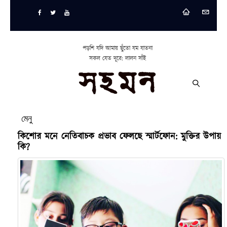
পড়শি যদি আমায় ছুঁতো যম যাতনা
সকল যেত দূরে: লালন সাঁই
মেনু
কিশোর মনে নেতিবাচক প্রভাব ফেলছে স্মার্টফোন: মুক্তির উপায়
কি?