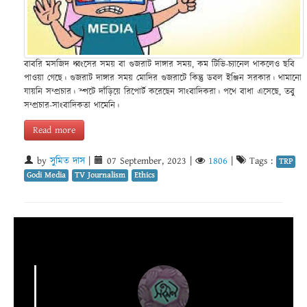
বাবরি মসজিদ ধ্বংসের সময় বা গুজরাট দাঙ্গার সময়, কম টিভি-চ্যানেল থাকলেও ছবি
পাওয়া গেছে। গুজরাট দাঙ্গার সময় মোদির গুজরাটে কিন্তু ডবল ইঞ্জিন সরকার। থামানো
যায়নি সম্প্রচার। স্পটে দাঁড়িয়ে রিপোর্ট করেছেন সাংবাদিকরা। পথে বাধা এসেছে, তবু
সম্প্রচার-সাংবাদিকতা থামেনি।
Read more
by
সুমিত দাস
|
07 September, 2023
|
1806
|
Tags :
TRP
Godi Media
TV Journalism
Ethics