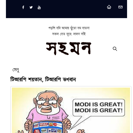
পড়শি যদি আমায় ছুঁতো যম যাতনা
সকল যেত দূরে: লালন সাঁই
মেনু
টিআরপি শয়তান, টিআরপি ভগবান