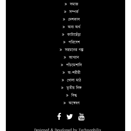
সমাজ
সম্পর্ক
দেশকাল
অন্য অর্থ
কাটাছেঁড়া
পরিবেশ
সহমনের গল্প
আখ্যান
পাঁচমেশালি
অ-শরীরী
খোলা মাঠ
তৃতীয় লিঙ্গ
বিশ্ব
অন্বেষণ
Designed & Developed by
Technophilix