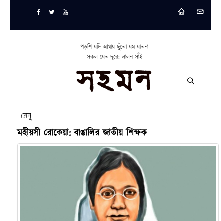
পড়শি যদি আমায় ছুঁতো যম যাতনা
সকল যেত দূরে: লালন সাঁই
মেনু
মহীয়সী রোকেয়া: বাঙালির জাতীয় শিক্ষক