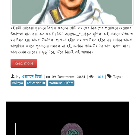
মহীয়সী রোকেয়া দৃঢ়ভাবে বিশ্বাস করতেন গোটা সমাজের বিকাশের প্রয়োজনে মেয়েদের
উচ্চশিক্ষা লাভ করা কত জরুরী৷ তিনি বলেছেন..."...প্রকৃত সুশিক্ষা চাই যাহাতে মস্তিষ্ক ও
মন উন্নত হয়৷ আমরা উচ্চশিক্ষা প্রাপ্ত না হইলে সমাজও উন্নত হইবে না৷ যতদিন আমরা
আধ‍্যাত্মিক জগতে পুরুষদের সমকক্ষ না হই, ততদিন পর্যন্ত উন্নতির আশা দুরাশা মাত্র৷
আজ বেগম রোকেয়ার মৃত্যুদিনে, তাঁকে নিয়েই এই আখ্যান।
Read more
by
ওয়াহেদ মির্জা
|
09 December, 2024
|
1303
|
Tags :
Rokeya
Educationist
Womens Rights