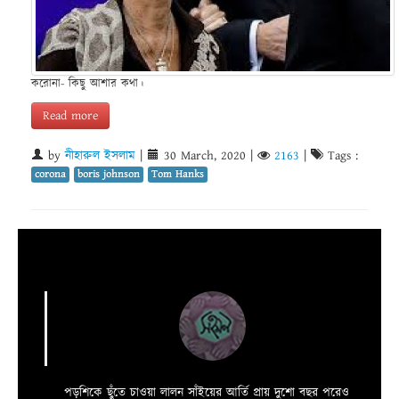
করোনা- কিছু আশার কথা।
Read more
by
নীহারুল ইসলাম
|
30 March, 2020
|
2163
|
Tags :
corona
boris johnson
Tom Hanks
পড়শিকে ছুঁতে চাওয়া লালন সাঁইয়ের আর্তি প্রায় দুশো বছর পরেও