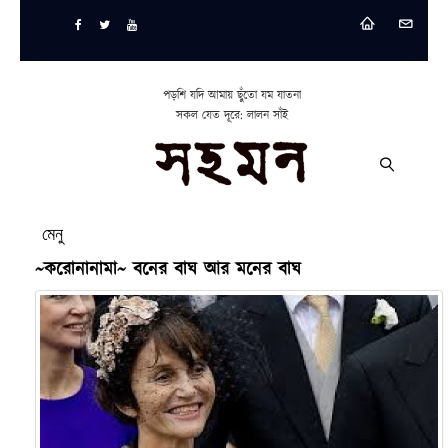
পড়শি যদি আমায় ছুঁতো যম যাতনা
সকল যেত দূরে: লালন সাঁই
মেনু
~করোনানামা~ বনের বাঘ আর মনের বাঘ