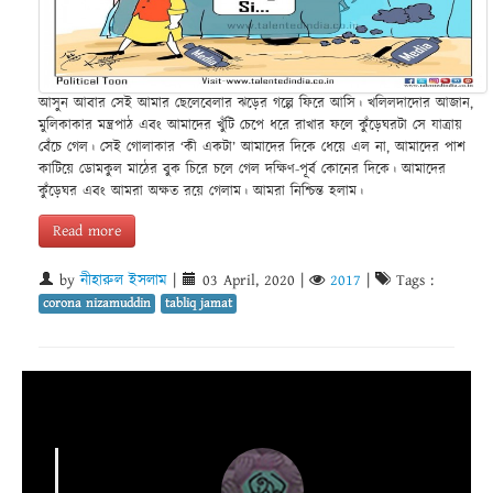
আসুন আবার সেই আমার ছেলেবেলার ঝড়ের গল্পে ফিরে আসি। খলিলদাদোর আজান,
মুলিকাকার মন্ত্রপাঠ এবং আমাদের খুঁটি চেপে ধরে রাখার ফলে কুঁড়েঘরটা সে যাত্রায়
বেঁচে গেল। সেই গোলাকার ‘কী একটা’ আমাদের দিকে ধেয়ে এল না, আমাদের পাশ
কাটিয়ে ডোমকুল মাঠের বুক চিরে চলে গেল দক্ষিণ-পূর্ব কোনের দিকে। আমাদের
কুঁড়েঘর এবং আমরা অক্ষত রয়ে গেলাম। আমরা নিশ্চিন্ত হলাম।
Read more
by
নীহারুল ইসলাম
|
03 April, 2020
|
2017
|
Tags :
corona nizamuddin
tabliq jamat