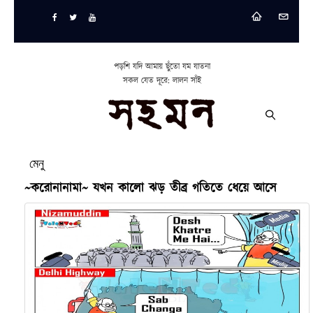
পড়শি যদি আমায় ছুঁতো যম যাতনা
সকল যেত দূরে: লালন সাঁই
মেনু
~করোনানামা~ যখন কালো ঝড় তীব্র গতিতে ধেয়ে আসে