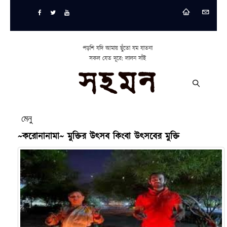
পড়শি যদি আমায় ছুঁতো যম যাতনা
সকল যেত দূরে: লালন সাঁই
মেনু
~করোনানামা~ মুক্তির উৎসব কিংবা উৎসবের মুক্তি