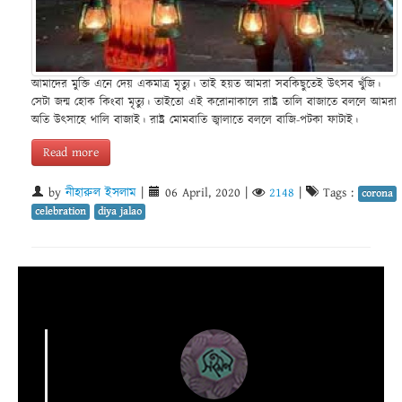
আমাদের মুক্তি এনে দেয় একমাত্র মৃত্যু। তাই হয়ত আমরা সবকিছুতেই উৎসব খুঁজি।
সেটা জন্ম হোক কিংবা মৃত্যু। তাইতো এই করোনাকালে রাষ্ট্র তালি বাজাতে বললে আমরা
অতি উৎসাহে থালি বাজাই। রাষ্ট্র মোমবাতি জ্বালাতে বললে বাজি-পটকা ফাটাই।
Read more
by
নীহারুল ইসলাম
|
06 April, 2020
|
2148
|
Tags :
corona
celebration
diya jalao