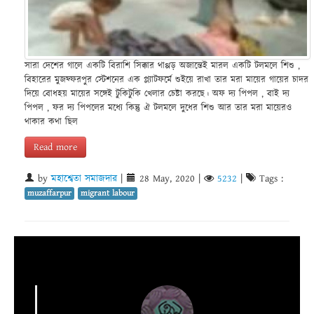
সারা দেশের গালে একটি বিরাশি সিক্কার থাপ্পড় অজান্তেই মারল একটি টলমলে শিশু ,
বিহারের মুজফ্ফরপুর স্টেশনের এক প্ল্যাটফর্মে শুইয়ে রাখা তার মরা মায়ের গায়ের চাদর
দিয়ে বোধহয় মায়ের সঙ্গেই টুকিটুকি খেলার চেষ্টা করছে। অফ দ্য পিপল , বাই দ্য
পিপল , ফর দ্য পিপলের মধ্যে কিন্তু ঐ টলমলে দুধের শিশু আর তার মরা মায়েরও
থাকার কথা ছিল
Read more
by
মহাশ্বেতা সমাজদার
|
28 May, 2020
|
5232
|
Tags :
muzaffarpur
migrant labour