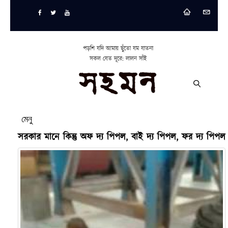
পড়শি যদি আমায় ছুঁতো যম যাতনা
সকল যেত দূরে: লালন সাঁই
মেনু
সরকার মানে কিন্তু অফ দ্য পিপল, বাই দ্য পিপল, ফর দ্য পিপল