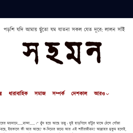
পড়শি যদি আমায় ছুঁতো যম যাতনা সকল যেত দূরে: লালন সাঁই
প
ধারাবাহিক
সমাজ
সম্পর্ক
দেশকাল
আরও
রের ময়দানে……বান্দা……।“ বুঁদ হয়ে আছে তজু। দুই হাড়গিলে হাঁটুর মাঝে ঠেসে গোঁজা
বছে, ইহকালে কী আর আছে? ক-দিনের জন্যে আর এই শরীরজীবন? আল্লাহর হুকুম হলেই,