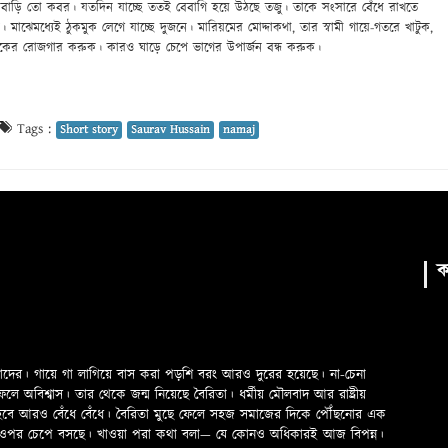
াড়ি তো কবর। যতদিন যাচ্ছে ততই বেবাগি হয়ে উঠছে তজু। তাকে সংসারে বেঁধে রাখতে
। মাঝেমধ্যেই ঠুকমুক লেগে যাচ্ছে দুজনে। মারিয়মের মোদ্দাকথা, তার স্বামী গায়ে-গতরে খাটুক,
হকের রোজগার করুক। কারও ঘাড়ে চেপে ভাগের উপার্জন বন্ধ করুক।
Tags :
Short story
Saurav Hussain
namaj
ক
মাদের। গায়ে গা লাগিয়ে বাস করা পড়শি বরং আরও দুরের হয়েছে। না-চেনা
অবিশ্বাস। তার থেকে জন্ম নিয়েছে বৈরিতা। ধর্মীয় মৌলবাদ আর রাষ্ট্রীয়
 হবে আরও বেঁধে বেঁধে। বৈরিতা মুছে ফেলে সহজ সমাজের দিকে পৌঁছনোর এক
ড়ের ওপর চেপে বসছে। খাওয়া পরা কথা বলা—­­ যে কোনও অধিকারই আজ বিপন্ন।