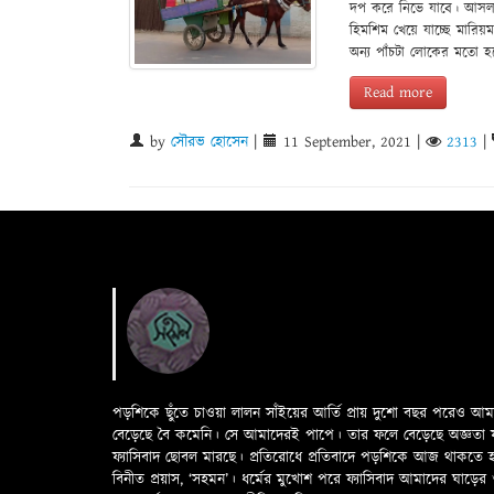
দপ করে নিভে যাবে। আসলব
হিমশিম খেয়ে যাচ্ছে মারিয়ম
অন্য পাঁচটা লোকের মতো 
Read more
by
সৌরভ হোসেন
|
11 September, 2021
|
2313
|
পড়শিকে ছুঁতে চাওয়া লালন সাঁইয়ের আর্তি প্রায় দুশো বছর পরেও আ
বেড়েছে বৈ কমেনি। সে আমাদেরই পাপে। তার ফলে বেড়েছে অজ্ঞতা ফলে 
ফ্যাসিবাদ ছোবল মারছে। প্রতিরোধে প্রতিবাদে পড়শিকে আজ থাকতে
বিনীত প্রয়াস, ‘সহমন’। ধর্মের মুখোশ পরে ফ্যাসিবাদ আমাদের ঘা