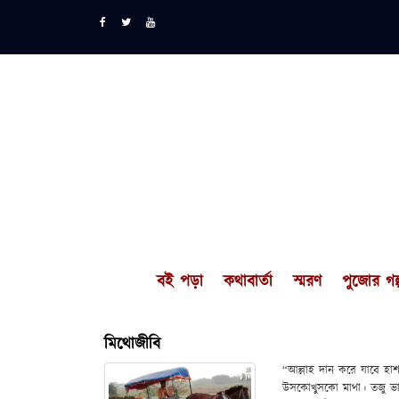
বই পড়া
কথাবার্তা
স্মরণ
পুজোর গল্
মিথোজীবি
“আল্লাহ দান করে যাবে হাশ
উসকোখুসকো মাথা। তজু ভা