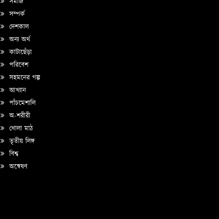
সমাজ
সম্পর্ক
দেশকাল
অন্য অর্থ
কাটাছেঁড়া
পরিবেশ
সহমনের গল্প
আখ্যান
পাঁচমেশালি
অ-শরীরী
খোলা মাঠ
তৃতীয় লিঙ্গ
বিশ্ব
অন্বেষণ