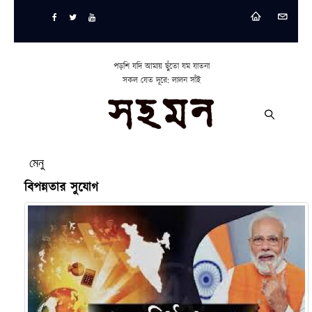
পড়শি যদি আমায় ছুঁতো যম যাতনা
সকল যেত দূরে: লালন সাঁই
মেনু
বিপন্নতার সুযোগ