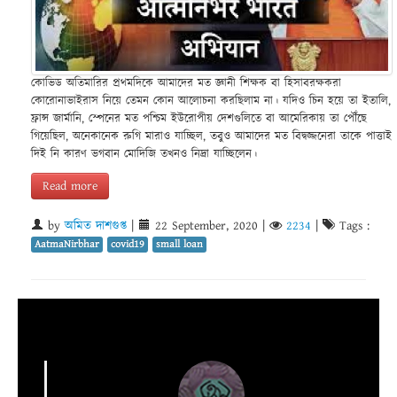
কোভিড অতিমারির প্রথমদিকে আমাদের মত জ্ঞানী শিক্ষক বা হিসাবরক্ষকরা
কোরোনাভাইরাস নিয়ে তেমন কোন আলোচনা করছিলাম না। যদিও চিন হয়ে তা ইতালি,
ফ্রান্স জার্মানি, স্পেনের মত পশ্চিম ইউরোপীয় দেশগুলিতে বা আমেরিকায় তা পৌঁছে
গিয়েছিল, অনেকানেক রুগি মারাও যাচ্ছিল, তবুও আমাদের মত বিদ্বজ্জনেরা তাকে পাত্তাই
দিই নি কারণ ভগবান মোদিজি তখনও নিদ্রা যাচ্ছিলেন।
Read more
by
অমিত দাশগুপ্ত
|
22 September, 2020
|
2234
|
Tags :
AatmaNirbhar
covid19
small loan