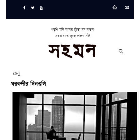
পড়শি যদি আমায় ছুঁতো যম যাতনা
সকল যেত দূরে: লালন সাঁই
মেনু
ঘরবন্দীর দিনগুলি