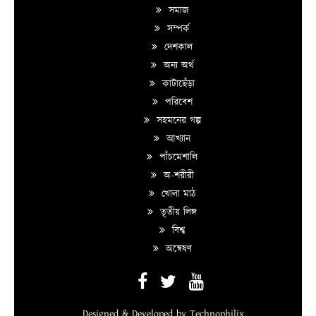
সমাজ
সম্পর্ক
দেশকাল
অন্য অর্থ
কাটাছেঁড়া
পরিবেশ
সহমনের গল্প
আখ্যান
পাঁচমেশালি
অ-শরীরী
খোলা মাঠ
তৃতীয় লিঙ্গ
বিশ্ব
অন্বেষণ
Designed & Developed by
Technophilix