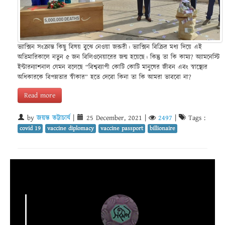
ভ্যাক্সিন সংক্রান্ত কিছু বিষয় বুঝে নেওয়া জরুরী। ভ্যাক্সিন বিক্রির মধ্য দিয়ে এই
অতিমারিকালে নতুন ৫ জন বিলিওনেয়ারের জন্ম হয়েছে। কিন্তু তা কি কাম্য? অ্যামনেস্টি
ইন্টারন্যাশনাল যেমন বলেছে “বিশ্বব্যাপী কোটি কোটি মানুষের জীবন এবং স্বাস্থ্যের
অধিকারকে বিপন্নতার স্বীকার” হতে দেবো কিনা তা কি আমরা ভাববো না?
Read more
by
জয়ন্ত ভট্টাচার্য
|
25 December, 2021
|
2497
|
Tags :
covid 19
vaccine diplomacy
vaccine passport
billionaire