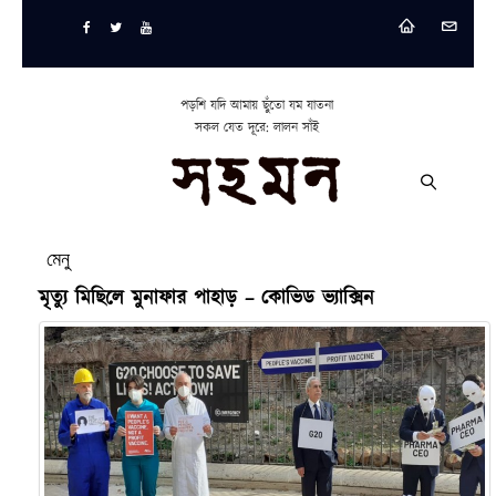
পড়শি যদি আমায় ছুঁতো যম যাতনা
সকল যেত দূরে: লালন সাঁই
মেনু
মৃত্যু মিছিলে মুনাফার পাহাড় – কোভিড ভ্যাক্সিন