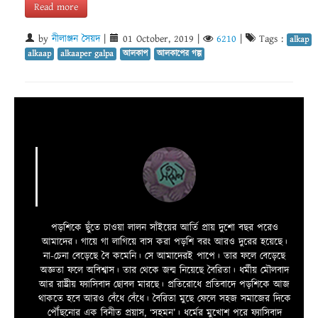
Read more
by
নীলাঞ্জন সৈয়দ
|
01 October, 2019
|
6210
|
Tags :
alkap
alkaap
alkaaper galpa
আলকাপ
আলকাপের গল্প
পড়শিকে ছুঁতে চাওয়া লালন সাঁইয়ের আর্তি প্রায় দুশো বছর পরেও
আমাদের। গায়ে গা লাগিয়ে বাস করা পড়শি বরং আরও দুরের হয়েছে।
না-চেনা বেড়েছে বৈ কমেনি। সে আমাদেরই পাপে। তার ফলে বেড়েছে
অজ্ঞতা ফলে অবিশ্বাস। তার থেকে জন্ম নিয়েছে বৈরিতা। ধর্মীয় মৌলবাদ
আর রাষ্ট্রীয় ফ্যাসিবাদ ছোবল মারছে। প্রতিরোধে প্রতিবাদে পড়শিকে আজ
থাকতে হবে আরও বেঁধে বেঁধে। বৈরিতা মুছে ফেলে সহজ সমাজের দিকে
পৌঁছনোর এক বিনীত প্রয়াস, ‘সহমন’। ধর্মের মুখোশ পরে ফ্যাসিবাদ