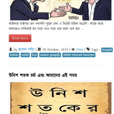
আইকনে বাইগনে হল গলাগলি পুজো গেল এ নিয়েই মজিল বাঙালি। কাজে আচে
অকাজেও থাকিলেই হয় যারে পাও পায়ে ধরে বলো তার জয় ।
Read more
by
হুতোম প্যাঁচা
|
30 October, 2019
|
2946
|
Tags :
bengali
hutom
nobel
bcci
saurav ganguly
abhjit vinayak banerjee
উনিশ শতক চর্চা এবং আমাদের এই সময়