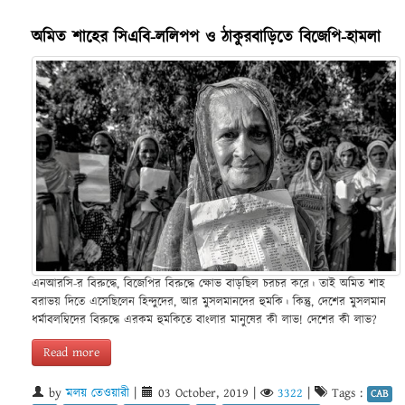
অমিত শাহের সিএবি-ললিপপ ও ঠাকুরবাড়িতে বিজেপি-হামলা
এনআরসি-র বিরুদ্ধে, বিজেপির বিরুদ্ধে ক্ষোভ বাড়ছিল চরচর করে। তাই অমিত শাহ
বরাভয় দিতে এসেছিলেন হিন্দুদের, আর মুসলমানদের হুমকি। কিন্তু, দেশের মুসলমান
ধর্মাবলম্বিদের বিরুদ্ধে এরকম হুমকিতে বাংলার মানুষের কী লাভ! দেশের কী লাভ?
Read more
by
মলয় তেওয়ারী
|
03 October, 2019
|
3322
|
Tags :
CAB