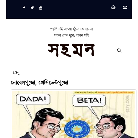
পড়শি যদি আমায় ছুঁতো যম যাতনা
সকল যেত দূরে: লালন সাঁই
মেনু
নোবেলপুজো, প্রেসিডেন্টপুজো