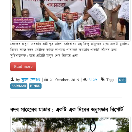
কেন্দ্রের অধুনা সরকার এটা খুব ভালো বোঝে যে বহু হিন্দু মানুষের মধ্যে একটা মুসলিম
বিদ্বেষ কাজ করে সেটাকে কাজে লাগাতে পারলেই ক্ষমতায় থাকাটা তাঁদের জন্য
সুবিধাজনক। আর প্রতিটি মানুষ শেষ বিচারে একা
Read more
by
সুমন সেনগুপ্ত
|
21 October, 2019
|
3129
|
Tags :
NRC
AADHAAR
HINDU
বদর সাহেবের মাজার : একটি এক দিনের অনুসন্ধান রিপোর্ট