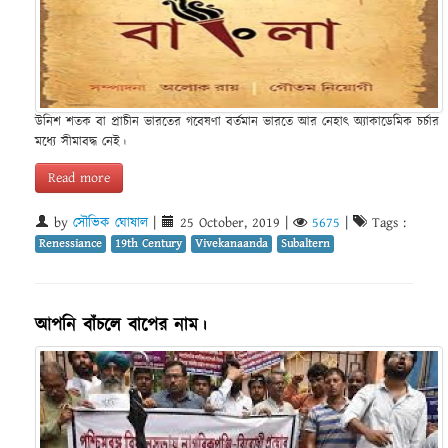
উনিশ শতক বা প্রাচীন ভারতের গবেষণা বর্তমান ভারতে আর নেহাৎ অ্যাকাডেমিক চর্চার
মধ্যে সীমাবদ্ধ নেই।
Read more
by
সৌভিক ঘোষাল
|
25 October, 2019
|
5675
|
Tags :
Renessiance
19th Century
Vivekanaanda
Subaltern
আপনি বাঁচলে বাপের নাম।