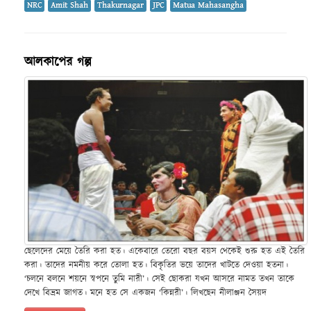
NRC
Amit Shah
Thakurnagar
JPC
Matua Mahasangha
আলকাপের গল্প
ছেলেদের মেয়ে তৈরি করা হত। একেবারে তেরো বছর বয়স থেকেই শুরু হত এই তৈরি
করা। তাদের নমনীয় করে তোলা হত। বিকৃতির ভয়ে তাদের খাটতে দেওয়া হতনা।
‘চলনে বলনে শয়নে স্বপনে তুমি নারী’। সেই ছোকরা যখন আসরে নামত তখন তাকে
দেখে বিভ্রম জাগত। মনে হত সে একজন ‘কিন্নরী’। লিখছেন নীলাঞ্জন সৈয়দ