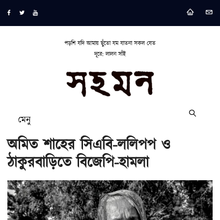
পড়শি যদি আমায় ছুঁতো যম যাতনা সকল যেত
দূরে: লালন সাঁই
মেনু
অমিত শাহের সিএবি-ললিপপ ও
ঠাকুরবাড়িতে বিজেপি-হামলা