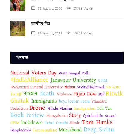
01 August, 2020
23488 Views
কাশ্মীরে যিশু
09 August, 2019
19239 Views
শব্দগুচ্ছ
National Voters Day
West Bengal Polls
#IndiaAlliance
Jadavpur University
CPIM
Hyderabad Central University
Nehru
Arvind Kejriwal
No Vote
death
Ritwik
কংগ্রেস
Hijab Row
To BJP
Violence
BJP
Ghatak
Immigrants
boys locker room
Standard
Drone
Deduction
Hindu Muslim
Immigration
Toll Tax
Book review
Story
Mangalsutra
Qutubuddin Ansari
Tom Hanks
lockdown
CPIM
Rahul Gandhi
Hindu
Deep Sidhu
Manubaad
Bangladeshi
Communalism