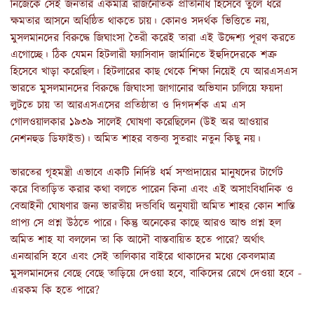
নিজেকে সেই জনতার একমাত্র রাজনৈতিক প্রতিনিধি হিসেবে তুলে ধরে
ক্ষমতার আসনে অধিষ্ঠিত থাকতে চায়। কোনও সদর্থক ভিত্তিতে নয়,
মুসলমানদের বিরুদ্ধে জিঘাংসা তৈরী করেই তারা এই উদ্দেশ্য পূরণ করতে
এগোচ্ছে
।
ঠিক যেমন হিটলারী ফ্যাসিবাদ জার্মানিতে ইহুদিদেরকে শত্রু
হিসেবে খাড়া করেছিল। হিটলারের কাছ থেকে শিক্ষা নিয়েই যে আরএসএস
ভারতে মুসলমানদের বিরুদ্ধে জিঘাংসা জাগানোর অভিযান চালিয়ে ফয়দা
লুটতে চায় তা আরএসএসের প্রতিষ্ঠাতা ও দিগদর্শক এম এস
গোলওয়ালকার ১৯৩৯ সালেই ঘোষণা করেছিলেন (উই অর আওয়ার
নেশনহুড ডিফাইন্ড)
।
অমিত শাহর বক্তব্য সুতরাং নতুন কিছু নয়।
ভারতের গৃহমন্ত্রী এভাবে একটি নির্দিষ্ট ধর্ম সম্প্রদায়ের মানুষদের টার্গেট
করে বিতাড়িত করার কথা বলতে পারেন কিনা এবং এই অসাংবিধানিক ও
বেআইনী ঘোষণার জন্য ভারতীয় দন্ডবিধি অনুযায়ী অমিত শাহর কোন শাস্তি
প্রাপ্য সে প্রশ্ন উঠতে পারে। কিন্তু অনেকের কাছে আরও আশু প্রশ্ন হল
অমিত শাহ যা বললেন তা কি আদৌ বাস্তবায়িত হতে পারে
?
অর্থাৎ
এনআরসি হবে এবং সেই তালিকার বাইরে থাকাদের মধ্যে কেবলমাত্র
মুসলমানদের বেছে বেছে তাড়িয়ে দেওয়া হবে
,
বাকিদের রেখে দেওয়া হবে
-
এরকম কি হতে পারে
?