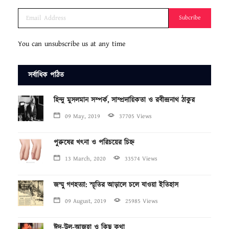
Subcribe
You can unsubscribe us at any time
সর্বাধিক পঠিত
হিন্দু মুসলমান সম্পর্ক, সাম্প্রদায়িকতা ও রবীন্দ্রনাথ ঠাকুর
09 May, 2019
37705 Views
পুরুষের খৎনা ও পরিচয়ের চিহ্ন
13 March, 2020
33574 Views
জম্মু গণহত্যা: স্মৃতির আড়ালে চলে যাওয়া ইতিহাস
09 August, 2019
25985 Views
ঈদ-উল-আজহা ও কিছু কথা