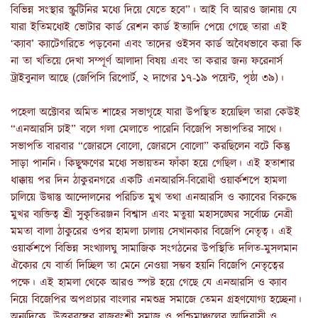
বিভিন্ন সংস্থার স্ক্রুটিনির মধ্যে দিয়ে যেতে হবে”। আই বি আরও জানায় যে
যারা ইতিমধ্যেই ভোটার কার্ড রেশন কার্ড ইত্যাদি পেয়ে গেছে তারা এই
‘ক্যাব’ ক্যাটেগরিতে পড়বেনা এবং তাদের ওইসব কার্ড অবৈধভাবে করা কি
না তা খতিয়ে দেখা সম্পূর্ণ আলাদা বিষয় এবং তা করার জন্য ফরেনার্স
ট্রাইবুনাল আছে (জেপিসি রিপোর্ট, ২ দাগের ১৭-১৯ পয়েন্ট, পৃষ্ঠা ৩৯)।
পহেলা অক্টোবর অমিত শাহের সভাগৃহে যারা উপস্থিত হয়েছিল তারা কেউই
“এনআরসি চাই” বলে গলা মেলাতে পারেনি বিজেপি সভাপতির সাথে।
সভাপতি বারবার “জোরসে বোলো, জোরসে বোলো” করছিলেন বটে কিন্তু
সাড়া পাননি। কিছুক্ষণের মধ্যে সভায়তন ফাঁকা হয়ে গেছিল। এই হতাশার
ধাক্কায় পর দিন ঠাকুরনগরে একটি এনআরসি-বিরোধী ওয়ার্কশপে হামলা
চালিয়ে উদ্বাস্তু আন্দোলনের পরিচিত মুখ তথা এনআরসি ও ক্যাবের বিরুদ্ধে
মুখর ব্যক্তিত্ব শ্রী সুকৃতিরঞ্জন বিশ্বাস এবং মতুয়া মহাসঙ্ঘের সর্বোচ্চ নেত্রী
মমতা বালা ঠাকুরের ওপর হামলা চালায় সেখানকার বিজেপি নেতৃত্ব। এই
ওয়ার্কশপে বিভিন্ন সংখ্যালঘু সামাজিক সংগঠনের উপস্থিতি দলিত-মুসলমান
ঐক্যের যে বার্তা দিচ্ছিল তা মেনে নেওয়া সম্ভব হয়নি বিজেপি নেতৃত্বের
পক্ষে। এই হামলা থেকে আরও স্পষ্ট হয়ে গেছে যে এনআরসি ও ক্যাব
নিয়ে বিজেপির অপপ্রচার বাংলার নমশুদ্র সমাজে তেমন গ্রহণযোগ্য হচ্ছেনা।
অন্যদিকে, উত্তরবঙ্গের রাজবংশী সমাজ ও পশ্চিমাঞ্চলের আদিবাসী ও