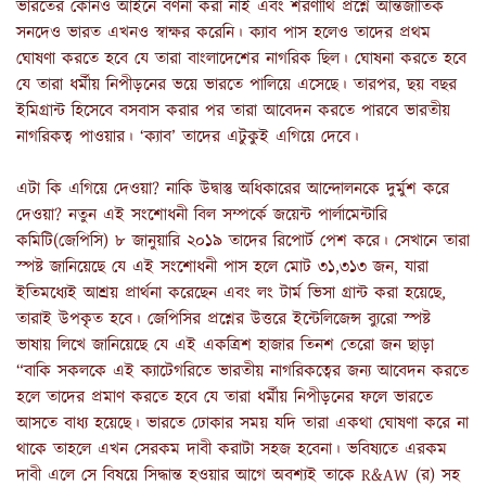
ভারতের কোনও আইনে বর্ণনা করা নাই এবং শরণার্থি প্রশ্নে আন্তর্জাতিক
সনদেও ভারত এখনও স্বাক্ষর করেনি। ক্যাব পাস হলেও তাদের প্রথম
ঘোষণা করতে হবে যে তারা বাংলাদেশের নাগরিক ছিল। ঘোষনা করতে হবে
যে তারা ধর্মীয় নিপীড়নের ভয়ে ভারতে পালিয়ে এসেছে
।
তারপর, ছয় বছর
ইমিগ্রান্ট হিসেবে বসবাস করার পর তারা আবেদন করতে পারবে ভারতীয়
নাগরিকত্ব পাওয়ার। ‘ক্যাব’ তাদের এটুকুই এগিয়ে দেবে।
এটা কি এগিয়ে দেওয়া? নাকি উদ্বাস্তু অধিকারের আন্দোলনকে দুর্মুশ করে
দেওয়া? নতুন এই সংশোধনী বিল সম্পর্কে জয়েন্ট পার্লামেন্টারি
কমিটি(জেপিসি) ৮ জানুয়ারি ২০১৯ তাদের রিপোর্ট পেশ করে। সেখানে তারা
স্পষ্ট জানিয়েছে যে এই সংশোধনী পাস হলে মোট ৩১,৩১৩ জন, যারা
ইতিমধ্যেই আশ্রয় প্রার্থনা করেছেন এবং লং টার্ম ভিসা গ্রান্ট করা হয়েছে,
তারাই উপকৃত হবে। জেপিসির প্রশ্নের উত্তরে ইন্টেলিজেন্স ব্যুরো স্পষ্ট
ভাষায় লিখে জানিয়েছে যে এই একত্রিশ হাজার তিনশ তেরো জন ছাড়া
“বাকি সকলকে এই ক্যাটেগরিতে ভারতীয় নাগরিকত্বের জন্য আবেদন করতে
হলে তাদের প্রমাণ করতে হবে যে তারা ধর্মীয় নিপীড়নের ফলে ভারতে
আসতে বাধ্য হয়েছে। ভারতে ঢোকার সময় যদি তারা একথা ঘোষণা করে না
থাকে তাহলে এখন সেরকম দাবী করাটা সহজ হবেনা। ভবিষ্যতে এরকম
দাবী এলে সে বিষয়ে সিদ্ধান্ত হওয়ার আগে অবশ্যই তাকে
R&AW
(র) সহ