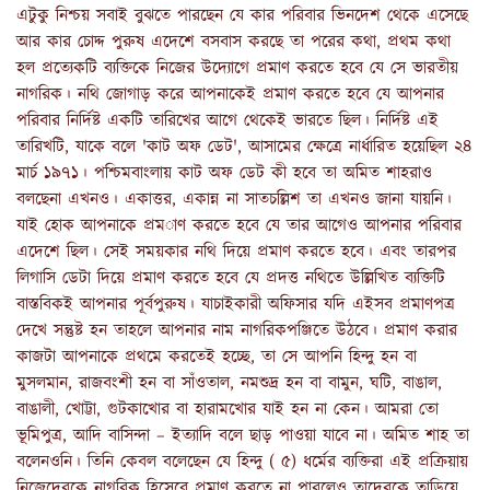
এটুকু নিশ্চয় সবাই বুঝতে পারছেন যে কার পরিবার ভিনদেশ থেকে এসেছে
আর কার চোদ্দ পুরুষ এদেশে বসবাস করছে তা পরের কথা
,
প্রথম কথা
হল প্রত্যেকটি ব্যক্তিকে নিজের উদ্যোগে প্রমাণ করতে হবে যে সে ভারতীয়
নাগরিক। নথি জোগাড় করে আপনাকেই প্রমাণ করতে হবে যে আপনার
পরিবার নির্দিষ্ট একটি তারিখের আগে থেকেই ভারতে ছিল। নির্দিষ্ট এই
তারিখটি
,
যাকে বলে
'
কাট অফ ডেট
',
আসামের ক্ষেত্রে নার্ধারিত হয়েছিল ২৪
মার্চ ১৯৭১
।
পশ্চিমবাংলায় কাট অফ ডেট কী হবে তা অমিত শাহরাও
বলছেনা এখনও। একাত্তর
,
একান্ন না সাতচল্লিশ তা এখনও জানা যায়নি।
যাই হোক আপনাকে প্রম
াণ করতে হবে যে তার আগেও আপনার পরিবার
এদেশে ছিল। সেই সময়কার নথি দিয়ে প্রমাণ করতে হবে। এবং তারপর
লিগাসি ডেটা দিয়ে প্রমাণ করতে হবে যে প্রদত্ত নথিতে উল্লিখিত ব্যক্তিটি
বাস্তবিকই আপনার পূর্বপুরুষ। যাচাইকারী অফিসার যদি এইসব প্রমাণপত্র
দেখে সন্তুষ্ট হন তাহলে আপনার নাম নাগরিকপঞ্জিতে উঠবে। প্রমাণ করার
কাজটা আপনাকে প্রথমে করতেই হচ্ছে
,
তা সে আপনি হিন্দু হন বা
মুসলমান
,
রাজবংশী হন বা সাঁওতাল
,
নমশুদ্র হন বা বামুন
,
ঘটি
,
বাঙাল
,
বাঙালী
,
খোট্টা
,
গুটকাখোর বা হারামখোর যাই হন না কেন। আমরা তো
ভূমিপুত্র
,
আদি বাসিন্দা – ইত্যাদি বলে ছাড় পাওয়া যাবে না। অমিত শাহ তা
বলেনওনি। তিনি কেবল বলেছেন যে হিন্দু
(
৫
)
ধর্মের ব্যক্তিরা এই প্রক্রিয়ায়
নিজেদেরকে নাগরিক হিসেবে প্রমাণ করতে না পারলেও তাদেরকে তাড়িয়ে