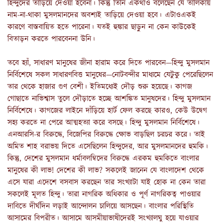
হিন্দুদের তাড়িয়ে দেওয়া হবেনা। কিন্তু তিনি একথাও বলেছেন যে তালিকায়
নাম-না-থাকা মুসলমানদের অবশ্যই তাড়িয়ে দেওয়া হবে। এটাও
একই
কারণে বাস্তবায়িত হতে পারেনা
।
যতই হুঙ্কার ছাড়ুন না কেন কাউকেই
বিতাড়ন করতে পারবেননা উনি।
তবে হ্যাঁ
,
সাধারণ মানুষের জীনা হারাম করে দিতে পারবেন—হিন্দু মুসলমান
নির্বিশেষে সকল সাধারণবিত্ত মানুষের—নোটবন্দীর মাধ্যমে যেটুকু পেরেছিলেন
তার থেকে হাজার গুণ বেশী। ইতিমধ্যেই দৌড় শুরু হয়েছে। কাগজ
গোছাতে নাভিশ্বাস তুলে দৌড়াতে হচ্ছে আশঙ্কিত মানুষদের। হিন্দু মুসলমান
নির্বিশেষে। কাগজের লাইনে দাঁড়িয়ে হার্ট ফেল করছে কারও, কেউ উদ্বেগ
সহ্য করতে না পেরে আত্মহত্যা করে বসছে। হিন্দু মুসলমান নির্বিশেষে।
এনআরসি-র বিরুদ্ধে, বিজেপির বিরুদ্ধে ক্ষোভ বাড়ছিল চরচর করে। তাই
অমিত শাহ বরাভয় দিতে এসেছিলেন হিন্দুদের, আর মুসলমানদের হুমকি।
কিন্তু, দেশের মুসলমান ধর্মাবলম্বিদের বিরুদ্ধে এরকম হুমকিতে বাংলার
মানুষের কী লাভ! দেশের কী লাভ? সকলেই জানেন যে বাংলাদেশ থেকে
এসে যারা এদেশে বসবাস করছেন তার সংখ্যাটা যাই হোক না কেন তারা
সকলেই মূলত হিন্দু। তারা নাগরিক অধিকার ও পূর্ণ নাগরিকত্ব পাওয়ার
দাবিতে দীর্ঘদিন লড়াই আন্দোলন চালিয়ে আসছেন। বাংলার পরিস্থিতি
আসামের বিপরীত। আসামে আসমীয়াভাষীদেরই সংখ্যালঘু হয়ে যাওয়ার