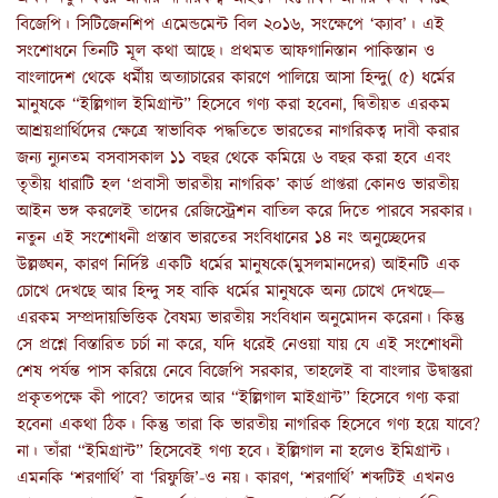
বিজেপি
।
সিটিজেনশিপ এমেন্ডমেন্ট বিল ২০১৬, সংক্ষেপে ‘ক্যাব’। এই
সংশোধনে তিনটি মূল কথা আছে। প্রথমত আফগানিস্তান পাকিস্তান ও
বাংলাদেশ থেকে
ধর্মীয় অত্যাচারের কারণে
পালিয়ে আসা হিন্দু( ৫) ধর্মের
মানুষকে “ইল্লিগাল ইমিগ্রান্ট” হিসেবে গণ্য করা হবেনা, দ্বিতীয়ত এরকম
আশ্রয়প্রার্থিদের ক্ষেত্রে স্বাভাবিক পদ্ধতিতে ভারতের নাগরিকত্ব দাবী করার
জন্য ন্যুনতম বসবাসকাল ১১ বছর থেকে কমিয়ে ৬ বছর করা হবে এবং
তৃতীয় ধারাটি হল ‘প্রবাসী ভারতীয় নাগরিক’ কার্ড প্রাপ্তরা কোনও ভারতীয়
আইন ভঙ্গ করলেই তাদের রেজিস্ট্রেশন বাতিল করে দিতে পারবে সরকার।
নতুন এই সংশোধনী প্রস্তাব ভারতের সংবিধানের ১৪ নং অনুচ্ছেদের
উল্লঙ্ঘন, কারণ নির্দিষ্ট একটি ধর্মের মানুষকে(মুসলমানদের) আইনটি এক
চোখে দেখছে আর হিন্দু সহ বাকি ধর্মের মানুষকে অন্য চোখে দেখছে—
এরকম সম্প্রদায়ভিত্তিক বৈষম্য ভারতীয় সংবিধান অনুমোদন করেনা। কিন্তু
সে প্রশ্নে বিস্তারিত চর্চা না করে, যদি ধরেই নেওয়া যায় যে এই সংশোধনী
শেষ পর্যন্ত পাস করিয়ে নেবে বিজেপি সরকার, তাহলেই বা বাংলার উদ্বাস্তুরা
প্রকৃতপক্ষে কী পাবে? তাদের আর “ইল্লিগাল মাইগ্রান্ট” হিসেবে গণ্য করা
হবেনা একথা ঠিক
।
কিন্তু তারা কি ভারতীয় নাগরিক হিসেবে গণ্য হয়ে যাবে?
না। তাঁরা “ইমিগ্রান্ট” হিসেবেই গণ্য হবে। ইল্লিগাল না হলেও ইমিগ্রান্ট।
এমনকি ‘শরণার্থি’ বা ‘রিফুজি’-ও নয়। কারণ, ‘শরণার্থি’ শব্দটিই এখনও