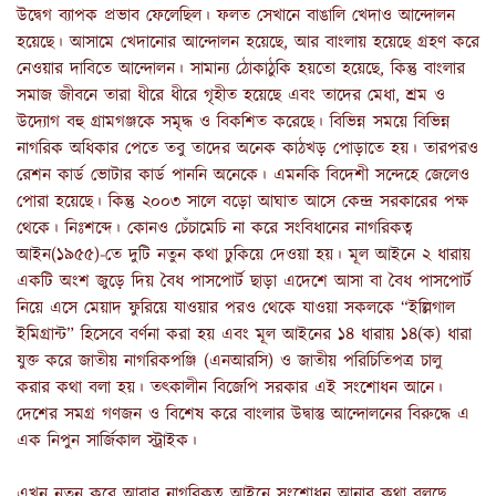
উদ্বেগ ব্যাপক প্রভাব ফেলেছিল। ফলত সেখানে বাঙালি খেদাও আন্দোলন
হয়েছে। আসামে খেদানোর আন্দোলন হয়েছে, আর বাংলায় হয়েছে গ্রহণ করে
নেওয়ার দাবিতে আন্দোলন। সামান্য ঠোকাঠুকি হয়তো হয়েছে, কিন্তু বাংলার
সমাজ জীবনে তারা ধীরে ধীরে গৃহীত হয়েছে এবং তাদের মেধা, শ্রম ও
উদ্যোগ বহু গ্রামগঞ্জকে সমৃদ্ধ ও বিকশিত করেছে। বিভিন্ন সময়ে বিভিন্ন
নাগরিক অধিকার পেতে তবু তাদের অনেক কাঠখড় পোড়াতে হয়। তারপরও
রেশন কার্ড ভোটার কার্ড পাননি অনেকে। এমনকি বিদেশী সন্দেহে জেলেও
পোরা হয়েছে। কিন্তু ২০০৩ সালে বড়ো আঘাত আসে কেন্দ্র সরকারের পক্ষ
থেকে। নিঃশব্দে। কোনও চেঁচামেচি না করে সংবিধানের নাগরিকত্ব
আইন(১৯৫৫)-তে দুটি নতুন কথা ঢুকিয়ে দেওয়া হয়। মূল আইনে ২ ধারায়
একটি অংশ জুড়ে দিয় বৈধ পাসপোর্ট ছাড়া এদেশে আসা বা বৈধ পাসপোর্ট
নিয়ে এসে মেয়াদ ফুরিয়ে যাওয়ার পরও থেকে যাওয়া সকলকে “ইল্লিগাল
ইমিগ্রান্ট” হিসেবে বর্ণনা করা হয় এবং মূল আইনের ১৪ ধারায় ১৪(ক) ধারা
যুক্ত করে জাতীয় নাগরিকপঞ্জি (এনআরসি) ও জাতীয় পরিচিতিপত্র চালু
করার কথা বলা হয়। তৎকালীন বিজেপি সরকার এই সংশোধন আনে।
দেশের সমগ্র গণজন ও বিশেষ করে বাংলার উদ্বাস্তু আন্দোলনের বিরুদ্ধে এ
এক নিপুন সার্জিকাল স্ট্রাইক।
এখন নতুন করে আবার নাগরিকত্ব আইনে সংশোধন আনার কথা বলছে