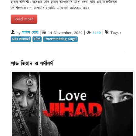
ছবির উদ্দেশ্য। অতএব তার ছবির আখ্যানের মধ্যে দেখা যায় এই অন্তর্ঘাতের
কৌশলগুলি। দ্য এক্সটারমিনেটিং এঞ্জেলও ব্যতিক্রম নয়।
Read more
by
মানস ঘোষ
|
14 November, 2020
|
2440
|
Tags :
Luis Bunuel
Film
Exterminating Angel
লাভ জিহাদ ও ধর্মাধর্ম