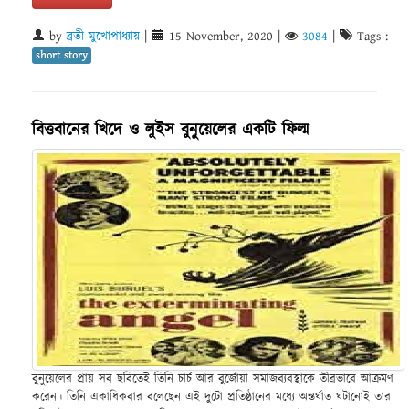
by
ব্রতী মুখোপাধ্যায়
|
15 November, 2020
|
3084
|
Tags :
short story
বিত্তবানের খিদে ও লুইস বুনুয়েলের একটি ফিল্ম
বুনুয়েলের প্রায় সব ছবিতেই তিনি চার্চ আর বুর্জোয়া সমাজব্যবস্থাকে তীব্রভাবে আক্রমণ
করেন। তিনি একাধিকবার বলেছেন এই দুটো প্রতিষ্ঠানের মধ্যে অন্তর্ঘাত ঘটানোই তার