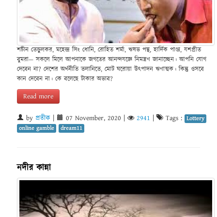
শচীন তেন্ডুলকর, মহেন্দ্র সিং ধোনি, রোহিত শর্মা, ঋষভ পন্থ, হার্দিক পাণ্ড্য, যশপ্রীত
বুমরা— সকলে মিলে আপনাকে জগতের আনন্দযজ্ঞে নিমন্ত্রণ জানাচ্ছেন। আপনি যোগ
দেবেন না? দেশের অর্থনীতি তলানিতে, মোট ঘরোয়া উৎপাদন ঋণাত্মক। কিন্তু ওসবে
কান দেবেন না। কে বলেছে টাকার অভাব?
Read more
by
প্রতীক
|
07 November, 2020
|
2941
|
Tags :
Lottery
online gamble
dream11
নদীর কান্না