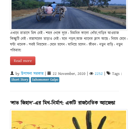
এখানে বাতাসে বিষ নেই। শহর থেকে দূরে। চিমনির কালো ধোঁয়া,গাড়ির আওয়াজ
কিচ্ছুটি নেই। রান্নাঘরের তাড়াও নেই। মনে পড়ল,আজ ধ্যানের ক্লাস আছে। নিয়ম মেনে।
ঘন্টা খানেক। সবই নিয়মের। মেনে চলেন। মানিয়ে চলেন। জীবন। নতুন বাড়ি। নতুন
পরিবার!
Read more
by
উপাসনা সরকার
|
22 November, 2020
|
2252
|
Tags :
Short Story
Sahomoner Galpo
‘লাভ জিহাদ’-এর মিথ-নির্মাণ: একটি রাজনৈতিক অ্যাজেন্ডা