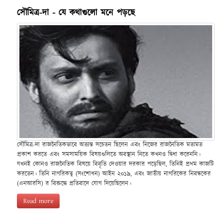
সৌমিত্র-দা - যে কথাগুলো মনে পড়ছে
সৌমিত্র-দা রাজনৈতিকভাবে অত্যন্ত সচেতন ছিলেন এবং নিজের রাজনৈতিক মতামত
প্রকাশ করতে এবং সমসাময়িক বিষয়গুলিতে অবস্থান নিতে কখনও দ্বিধা করেননি।
যখনই কোনও রাজনৈতিক বিষয়ে বিবৃতি দেওয়ার দরকার পড়েছিল, তিনিই প্রথম কাজটি
করতেন। তিনি নাগরিকত্ব (সংশোধন) আইন ২০১৯, এবং জাতীয় নাগরিকের নিবন্ধকের
(এনআরসি) র বিরুদ্ধে প্রতিবাদে যোগ দিয়েছিলেন।
Read more