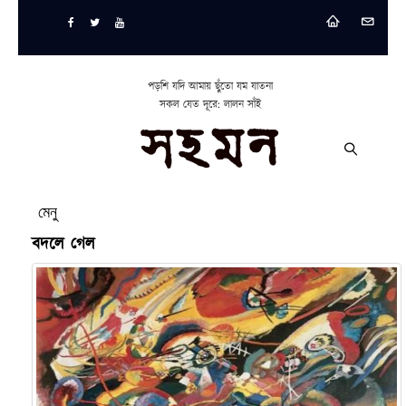
পড়শি যদি আমায় ছুঁতো যম যাতনা
সকল যেত দূরে: লালন সাঁই
মেনু
বদলে গেল