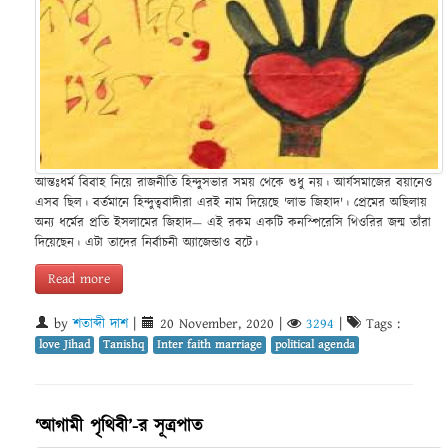
আন্তঃধর্ম বিবাহ নিয়ে রাজনীতি হিন্দুসভার সময় থেকে শুধু নয়। আর্যসমাজের বয়ানেও
এসব ছিল। বর্তমানে হিন্দুত্ববাদীরা এরই নাম দিয়েছে 'লাভ জিহাদ'। প্রেমের অছিলায়
অন্য ধর্মের প্রতি ইসলামের জিহাদ— এই রকম একটি কনস্পিরেসি থিওরির জন্ম তাঁরা
দিয়েছেন। এটা তাদের নির্বাচনী অ্যাজেন্ডাও বটে।
Read more
by
শতাব্দী দাশ
|
20 November, 2020
|
3294
|
Tags :
love Jihad
Tanishq
Inter faith marriage
political agenda
‘আগামী পৃথিবী’-র সূত্রপাত