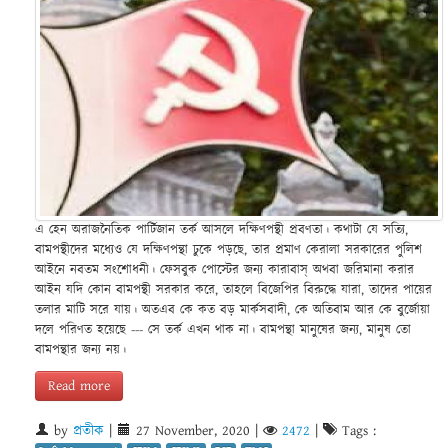
এ হেন অরাজনৈতিক পার্টিজান তর্ক আসলে দক্ষিণপন্থী প্রবণতা। কথাটা যে সত্যি,
বামপন্থীদের মধ্যেও যে দক্ষিণপন্থা ঢুকে পড়ছে, তার প্রমাণ কেরালা সরকারের পুলিশ
আইনে নবতম সংশোধনী। ফেসবুক পোস্টের জন্য কারাবাস্ অথবা জরিমানা করার
আইন যদি কোন বামপন্থী সরকার করে, তাহলে বিজেপির বিরুদ্ধে যারা, তাদের পায়ের
তলার মাটি সরে যায়। অতএব কে কত বড় মার্কসবাদী, কে অতিবাম আর কে বুর্জোয়া
দলে পরিণত হয়েছে --- সে তর্ক এখন থাক না। বামপন্থা মানুষের জন্য, মানুষ তো
বামপন্থার জন্য নয়।
Read more
by
প্রতীক
|
27 November, 2020
|
2472
|
Tags :