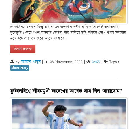
লোকটি রঙ বদলায়।কিন্তু এই রাতের অন্ধকারে নদীর বালিতে কেবলই একাএকাই
লুকোচুরি খেলছে গণশা,অন্ধকার জোছনা হয়ে বালিতে ছবি আঁকছে।দেখে পাগল বলবেরে
তকে উটে আয়।কে যেনো ডাকে গণশাকে।
Read more
by
আয়েশা খাতুন
|
28 November, 2020
|
2465
|
Tags :
Short Story
ফুটবলবিশ্বে জীবনমুখী আবেগের আরেক নাম ছিল ‘মারাদোনা’