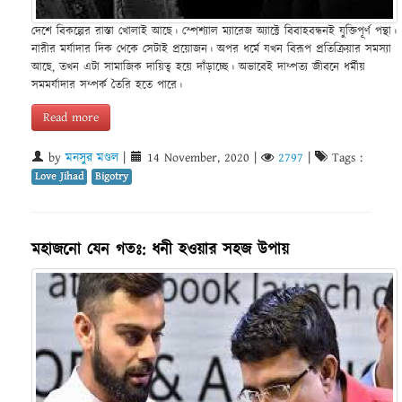
দেশে বিকল্পের রাস্তা খোলাই আছে। স্পেশ্যাল ম্যারেজ অ্যাক্টে বিবাহবন্ধনই যুক্তিপূর্ণ পন্থা।
নারীর মর্যাদার দিক থেকে সেটাই প্রয়োজন। অপর ধর্মে যখন বিরূপ প্রতিক্রিয়ার সমস্যা
আছে, তখন এটা সামাজিক দায়িত্ব হয়ে দাঁড়াচ্ছে। অভাবেই দাম্পত্য জীবনে ধর্মীয়
সমমর্যাদার সম্পর্ক তৈরি হতে পারে।
Read more
by
মনসুর মণ্ডল
|
14 November, 2020
|
2797
|
Tags :
Love Jihad
Bigotry
মহাজনো যেন গতঃ: ধনী হওয়ার সহজ উপায়