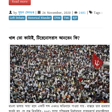
Read more
by
সুমন সেনগুপ্ত
|
26 November, 2020
|
2481
|
Tags :
Left Debate
Historical Blunder
CPIM
TMC
BJP
খাল তো কাটাই, টিরেনোসরাস আনবেন কি?
বাংলা ভাষায় 'দায়' বলে একটি শব্দ এখনও অভিধানে পাওয়া যায়। বাস্তবে তার ব্যবহার
কতটা হয়, সে প্রশ্ন বিতর্কিত। ২০২১ সালে পশ্চিমবঙ্গ নির্বাচনের প্রাকমুহূর্তে বামপন্থীদের