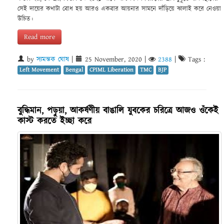
সেই দায়ের কথাটা বোধ হয় আরও একবার আয়নার সামনে দাঁড়িয়ে ঝালাই করে নেওয়া
উচিত।
Read more
by
স্যমন্তক ঘোষ
|
25 November, 2020
|
2388
|
Tags :
Left Movement
Bengal
CPIML Liberation
TMC
BJP
বুদ্ধিমান, পড়ুয়া, আকর্ষণীয় বাঙালি যুবকের চরিত্রে আজও ওঁকেই
কাস্ট করতে ইচ্ছা করে