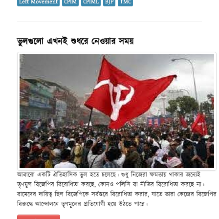
Left Movement
CPIM
CPIML
BJP
TMC
ভুলগুলো এখনই শুধরে নেওয়ার সময়
আবারো একটি ঐতিহাসিক ভুল হতে চলেছে। শুধু নিজেরা ক্ষমতায় থাকার জন্যেই
তৃণমুল বিজেপির বিরোধিতা করছে, কোনও পলিসি বা নীতির বিরোধিতা করছে না।
বামেদের দায়িত্ব ছিল বিজেপিকে সর্বস্তরে বিরোধিতা করার, যাতে তারা কেন্দ্রের বিজেপির
বিরুদ্ধে আন্দোলনে তৃণমূলের প্রতিযোগী হয়ে উঠতে পারে।