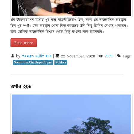
ওঁর জীবনবোধের মধ্যেই খুব স্বচ্ছ রাজনীতিবোধ ছিল, ফলে ওঁর রাজনৈতিক অবস্থান
ছিল খুব স্পষ্ট। সেই অবস্থান থেকে নিরপেক্ষভাবে উনি কিছু জিনিস দেখতে পারতেন।
তবে মৌলিক রাজনৈতিক বিশ্বাস থেকে কিন্তু কখনো সরে আসেননি।
Read more
by
পরমব্রত চট্টোপাধ্যায়
|
22 November, 2020
|
2171
|
Tags
:
Soumitra Chattopadhyay
Politics
ওপার হতে