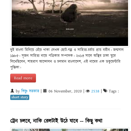
দুই বাংলা মিলিয়ে বেঁচে থাকা লেখক ছোট-গল্প ও সাহিত্য-চর্চায় প্রায় নবীন। জন্মসাল
১৯৮৫। সৃজন সাহিত্য নামে পত্রিকার সম্পাদক। ২০১৩ সালে অস্থির ঢাকা ঘুরে
লিখেছিলেন, শাহবাগ আন্দোলন ও চলমান বাংলাদেশ, এই নামের এক ডকুমেন্টারি
পুস্তিকা।
Read more
by
বিষ্ণু সরকার
|
06 November, 2020
|
2538
|
Tags :
short story
ট্রেন চলবে, নাকি রেলটাই উঠে যাবে -- কিছু কথা