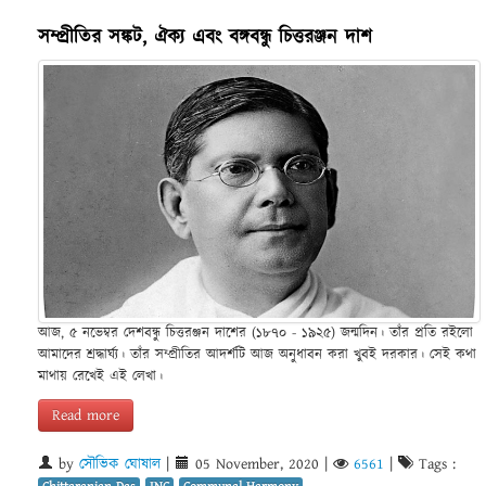
সম্প্রীতির সঙ্কট, ঐক্য এবং বঙ্গবন্ধু চিত্তরঞ্জন দাশ
আজ, ৫ নভেম্বর দেশবন্ধু চিত্তরঞ্জন দাশের (১৮৭০ - ১৯২৫) জন্মদিন। তাঁর প্রতি রইলো
আমাদের শ্রদ্ধার্ঘ্য। তাঁর সম্প্রীতির আদর্শটি আজ অনুধাবন করা খুবই দরকার। সেই কথা
মাথায় রেখেই এই লেখা।
Read more
by
সৌভিক ঘোষাল
|
05 November, 2020
|
6561
|
Tags :