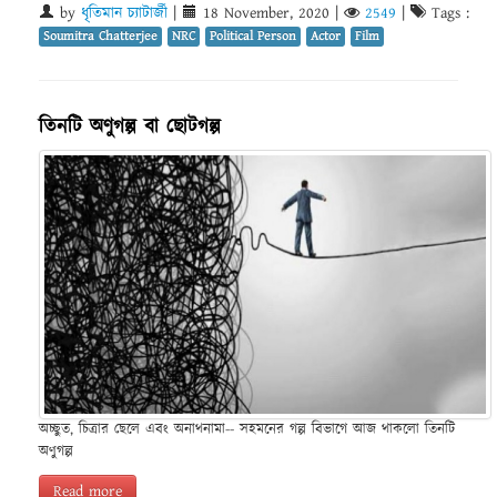
by
ধৃতিমান চ্যাটার্জী
|
18 November, 2020
|
2549
|
Tags :
Soumitra Chatterjee
NRC
Political Person
Actor
Film
তিনটি অণুগল্প বা ছোটগল্প
অচ্ছুত, চিত্রার ছেলে এবং অনাথনামা-- সহমনের গল্প বিভাগে আজ থাকলো তিনটি
অণুগল্প
Read more